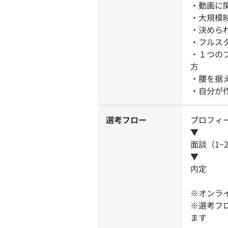
・動画に
・大規模
・決めら
・フルス
・１つの
方
・腰を据
・自分が
選考フロー
プロフィ
▼
面談（1~
▼
内定
※オンラ
※選考フ
ます