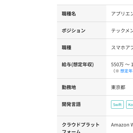
職種名
アプリエンジ
ポジション
テックメ
職種
スマホア
給与(想定年収)
550万 〜 
（※
想定年
勤務地
東京都
開発言語
Swift
Ko
クラウドプラット
Amazon W
フォーム