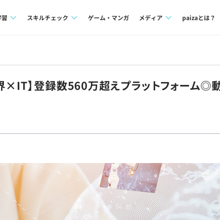
学習
スキルチェック
ゲーム・マンガ
メディア
paizaとは？
講座一覧
プログラミング言語
Tech Team Journal
問題集
SQL
paiza times
界×IT】登録数560万超えプラットフォーム
4択課題
評価結果一覧
note
ント
ナレッジ
再チャレンジ結果一覧
ミナー
リファレンス
プラン
ド
個人向けプラン
法人向けプラン
学校向けプラン