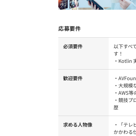
応募要件
必須要件
以下すべ
す！
・Kotli
歓迎要件
・AVFou
・大規模
・AWS
・競技プ
歴
求める人物像
・「テレ
かかわる