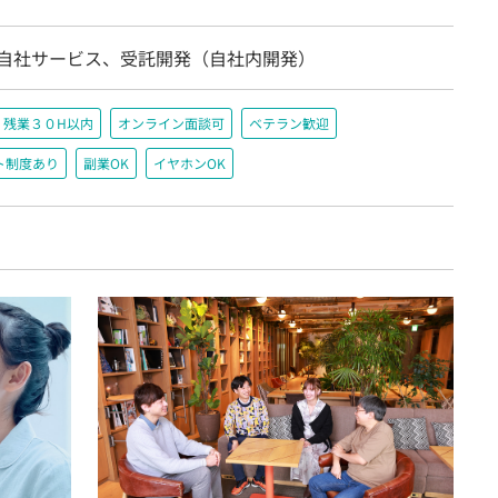
/自社サービス、受託開発（自社内開発）
残業３０H以内
オンライン面談可
ベテラン歓迎
ト制度あり
副業OK
イヤホンOK