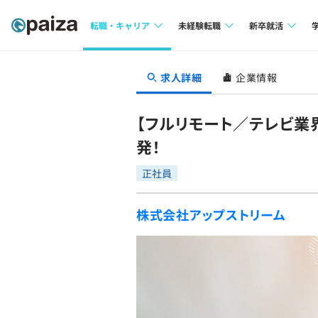
転職・キャリア
未経験転職
新卒就活
求人検索
求人検索
求人検索
求人詳細
企業情報
本選考
インタビュー
インタビュー
インターン
【フルリモート／テレビ業
転職成功ガイド
転職成功ガイド
発！
新卒エージェ
転職エージェント
正社員
イベント・セ
株式会社アップストリーム
インタビュー
就活成功ガイ