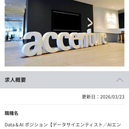
イベント・セミナー
paiza times
再チャレンジ結果一覧
リファレンス
インタビュー
note
就活成功ガイド
プラン
個人向けプラン
法人向けプラン
学校向けプラン
求人概要
契約内容・クーポン
更新日：2026/03/23
職種名
Data＆AI ポジション【データサイエンティスト／AIエン