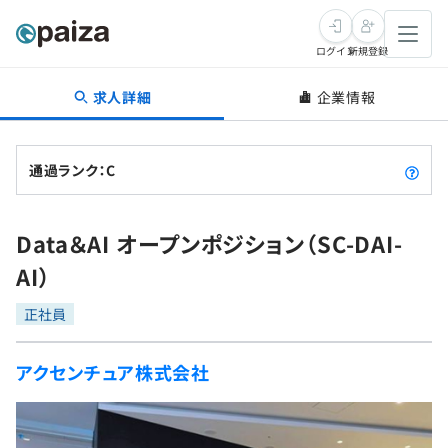
ログイン
新規登録
求人詳細
企業情報
転職・キャリア
未経験転職
求人検索
通過ランク：C
新卒就活
求人検索
インタビュー
Data＆AI オープンポジション（SC-DAI-
学習
求人検索
インタビュー
転職成功ガイド
AI）
本選考
スキルチェック
講座一覧
転職成功ガイド
転職エージェント
正社員
ゲーム・マンガ
インターン
プログラミング言語
問題集
アクセンチュア株式会社
メディア
SQL
4択課題
新卒エージェント
paizaとは？
Tech Team Journal
評価結果一覧
ナレッジ