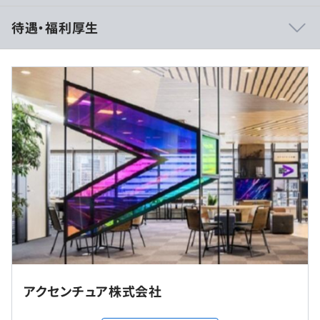
待遇・福利厚生
※記載の給与Rangeは手当を含まない基本給の記載となり
ます。
（※
想定年収
は年収提示額を保証するものではありません）
フレックスタイム制度 （コアタイムなし）
1日の標準勤務時間 8時間00分
アクセンチュア株式会社
標準勤務時間帯9:00～18:00"
休憩時間：休憩60分