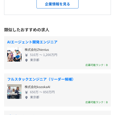
就業場所の変更範囲
企業情報を見る
平均残業時間：1日平均1時間程度 ※管理職未満
＜雇入時＞
東京、大阪
＜変更範囲＞
※変更の範囲：全国の支社
類似したおすすめの求人
完全週休 2 日制(土日)、祝日
AIエージェント開発エンジニア
受動喫煙防止措置に関する事項
屋内原則禁煙（喫煙室あり）
株式会社Zhienius
510万 〜 1,200万円
オフィスによっては喫煙室のある勤務先もある。またプロ
◆支給例：基本給＋賞与（年1回）＋諸手当
東京都
ジェクトにてお客様先で業務を行う場合はそのルールに従
◆諸手当例：職位により支給対象が決定いたします。
応募可能ランク：B
う。
・残業手当：実施分の支給
・住宅手当 等
フルスタックエンジニア（リーダー候補）
株式会社kozokaAI
650万 〜 850万円
東京都
昇給・昇格あり
応募可能ランク：B
※評価に基づく