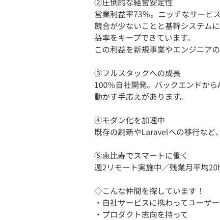
②圧倒的な経営安定性
営業利益率73％。ニッチなサービ
競合が少ないことと基幹システムに
益率をキープできています。
この利益を新規事業やエンジニアの
③フルスタックへの成長
100％自社開発。バックエンドか
動かす手応えがあります。
④モダン化を加速中
既存の刷新やLaravelへの移行
⑤恵比寿でスマートに働く
週2リモート実施中／残業月平均20
◇こんな仲間を探しています！
・自社サービスに携わってユーザー
・プロダクト志向を持って