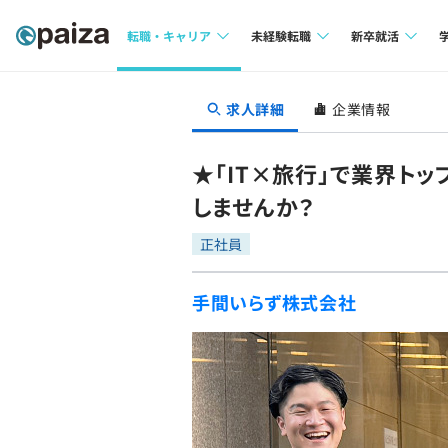
転職・キャリア
未経験転職
新卒就活
求人検索
求人検索
求人検索
求人詳細
企業情報
本選考
インタビュー
インタビュー
インターン
★「IT×旅行」で業界ト
転職成功ガイド
転職成功ガイド
しませんか？
新卒エージェ
転職エージェント
正社員
イベント・セ
手間いらず株式会社
インタビュー
就活成功ガイ