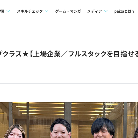
学習
スキルチェック
ゲーム・マンガ
メディア
paizaとは？
講座一覧
プログラミング言語
Tech Team Journal
問題集
SQL
paiza times
ップクラス★【上場企業／フルスタックを目指せ
4択課題
評価結果一覧
note
ント
ナレッジ
再チャレンジ結果一覧
ミナー
リファレンス
プラン
ド
個人向けプラン
法人向けプラン
学校向けプラン