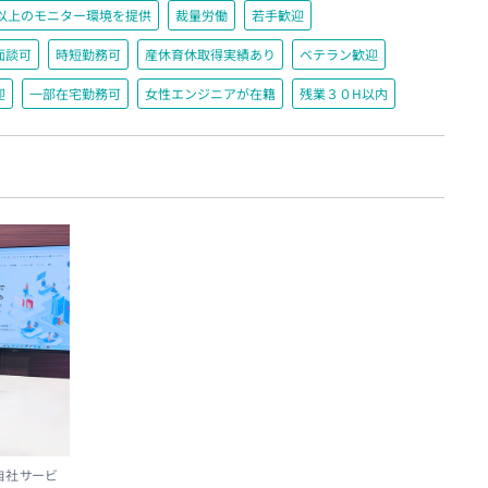
200以上のモニター環境を提供
裁量労働
若手歓迎
面談可
時短勤務可
産休育休取得実績あり
ベテラン歓迎
迎
一部在宅勤務可
女性エンジニアが在籍
残業３０H以内
自社サービ