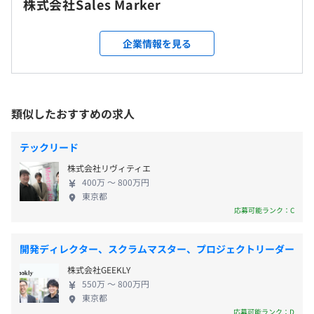
株式会社Sales Marker
の自主性に任せています
93名）
就業場所の変更範囲
平均残業時間：平均10-20時間／月
＜雇入時＞
企業情報を見る
東京オフィス、および自宅
＜変更範囲＞
会社の定める場所（テレワークをおこなう場所を含む）
《年間休日：125日》
・完全週休2日制（土・日）
類似したおすすめの求人
・祝日
受動喫煙防止措置に関する事項
・年間有給休暇10日〜20日（下限日数は、入社半年経過
従業員に対する受動喫煙対策：屋内全面禁煙
テックリード
後の付与日数となります）
株式会社リヴィティエ
など
400万 〜 800万円
東京都
東京メトロ日比谷線「神谷町駅」直結
応募可能ランク：C
東京メトロ南北線「六本木一丁目駅」徒歩9分
・通勤手当（全額支給）
開発ディレクター、スクラムマスター、プロジェクトリーダー
・Travel allowance
株式会社GEEKLY
550万 〜 800万円
東京都
応募可能ランク：D