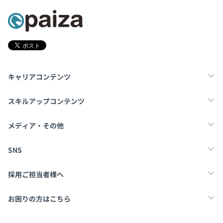
キャリアコンテンツ
転職・キャリア
未経験転職
新卒就活
スキルアップコンテンツ
学習
スキルチェック
マンガ・ゲーム
メディア・その他
Tech Team Journal
paiza times
note
SNS
X
Facebook
採用ご担当者様へ
採用・教育をお考えの企業様へ
中途求人掲載はこちら
お困りの方はこちら
paizaとは？
お問い合わせ・FAQ