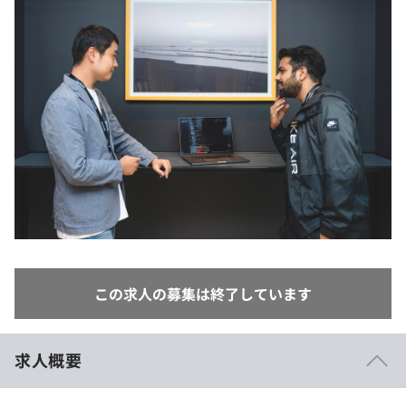
イベント・セミナー
paiza times
再チャレンジ結果一覧
リファレンス
インタビュー
note
就活成功ガイド
プラン
個人向けプラン
法人向けプラン
学校向けプラン
契約内容・クーポン
この求人の募集は終了しています
求人概要