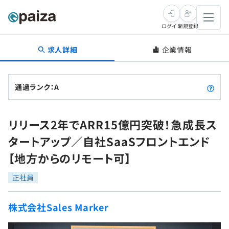
ログイン
新規登録
求人詳細
企業情報
転職・キャリア
未経験転職
求人検索
通過ランク：A
新卒就活
求人検索
インタビュー
リリース2年でARR15億円突破！急成長ス
学習
求人検索
インタビュー
転職成功ガイド
タートアップ／自社SaaSフロントエンド
本選考
スキルチェック
講座一覧
【地方からのリモート可】
転職成功ガイド
転職エージェント
ゲーム・マンガ
インターン
プログラミング言語
正社員
問題集
メディア
SQL
4択課題
株式会社Sales Marker
新卒エージェント
paizaとは？
Tech Team Journal
評価結果一覧
ナレッジ