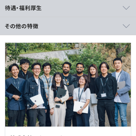
◾️当社の共同創業者は、NRI、キーエンス、LINE、マイク
待遇・福利厚生
ロソフト、PwCなど、日本および世界のトップ企業出身。
彼らは2023年に「FORBES 30 UNDER 30 ASIA LIST」に
選出されました。
その他の特徴
◾️エンジニアリング＆プロダクトチームには、Google、
※記載の給与額は目安であり、面談などを通してご希望を
Microsoft、Indeedなど世界的なテック企業出身のメンバ
伺いながら決めていければと考えています。
ーや、Mercari、LINE、Yahoo、Smartnewsなど日本の著
名なテ
ック企業出身のメンバーが集まっており、16カ国以上から
の多様な人材が揃っています。
（※
想定年収
は年収提示額を保証するものではありません）
高性能Mac book貸与
《フルフレックスタイム制》
フレキシブルタイム／5:00〜22:00
※コアタイムなし
※リモート勤務可（地方からの勤務もOK）
休憩時間：休憩60分 ※昼食時間は業務の都合により各々
従業員数：206名（取締役4名＋正社員113名＋業務委託