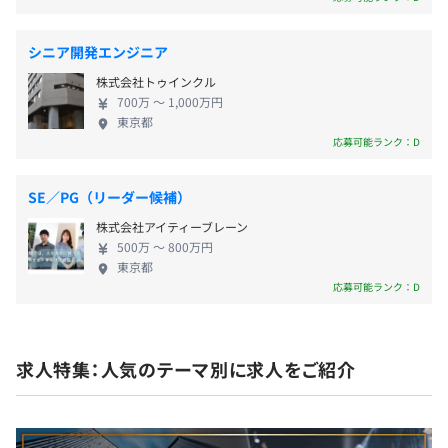
年 2 回(6月・12月)
シニア開発エンジニア
株式会社トゥインクル
700万 〜 1,000万円
All types of insurances
東京都
社会保険完備（健康保険・厚生年金保険、雇用保険・労災
応募可能ランク：D
保険）
SE／PG（リーダー候補）
株式会社アイティーブレーン
500万 〜 800万円
無期雇用
東京都
応募可能ランク：D
6カ月（期間中、条件の変更はありません）
求人特集：人気のテーマ別に求人をご紹介