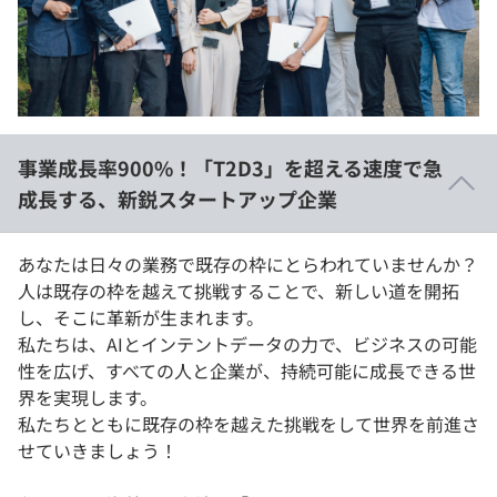
イベント・セミナー
paiza times
再チャレンジ結果一覧
リファレンス
インタビュー
note
就活成功ガイド
プラン
事業成長率900%！「T2D3」を超える速度で急
個人向けプラン
成長する、新鋭スタートアップ企業
法人向けプラン
あなたは日々の業務で既存の枠にとらわれていませんか？
人は既存の枠を越えて挑戦することで、新しい道を開拓
学校向けプラン
し、そこに革新が生まれます。
私たちは、AIとインテントデータの力で、ビジネスの可能
契約内容・クーポン
性を広げ、すべての人と企業が、持続可能に成長できる世
界を実現します。
私たちとともに既存の枠を越えた挑戦をして世界を前進さ
せていきましょう！