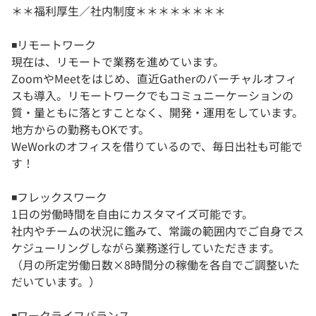
＊＊福利厚生／社内制度＊＊＊＊＊＊＊＊
◾️リモートワーク
現在は、リモートで業務を進めています。
ZoomやMeetをはじめ、直近Gatherのバーチャルオフィ
スも導入。リモートワークでもコミュニーケーションの
質・量ともに落とすことなく、開発・運用をしています。
地方からの勤務もOKです。
WeWorkのオフィスを借りているので、毎日出社も可能で
す！
◾️フレックスワーク
1日の労働時間を自由にカスタマイズ可能です。
社内やチームの状況に鑑みて、常識の範囲内でご自身でス
ケジューリングしながら業務遂行していただきます。
（月の所定労働日数×8時間分の稼働を各自でご調整いた
だいています。）
◾️ワークライフバランス