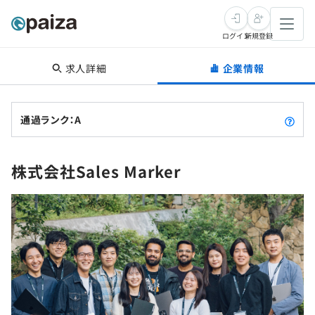
ログイン
新規登録
求人詳細
企業情報
転職・キャリア
未経験転職
求人検索
通過ランク：A
新卒就活
求人検索
インタビュー
株式会社Sales Marker
学習
求人検索
インタビュー
転職成功ガイド
本選考
スキルチェック
講座一覧
転職成功ガイド
転職エージェント
ゲーム・マンガ
インターン
プログラミング言語
問題集
メディア
SQL
4択課題
新卒エージェント
paizaとは？
Tech Team Journal
評価結果一覧
ナレッジ