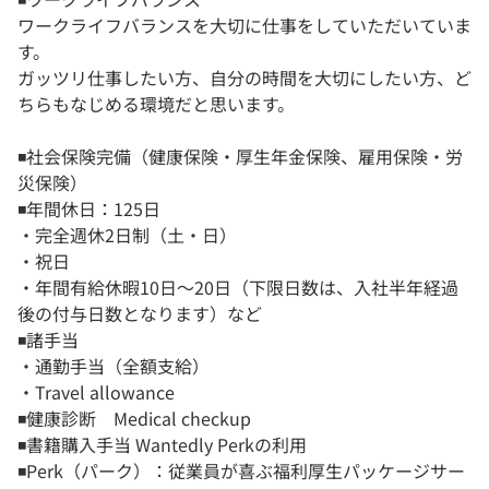
ワークライフバランスを大切に仕事をしていただいていま
す。
ガッツリ仕事したい方、自分の時間を大切にしたい方、ど
ちらもなじめる環境だと思います。
◾️社会保険完備（健康保険・厚生年金保険、雇用保険・労
災保険）
◾️年間休日：125日
・完全週休2日制（土・日）
・祝日
・年間有給休暇10日〜20日（下限日数は、入社半年経過
後の付与日数となります）など
◾️諸手当
・通勤手当（全額支給）
・Travel allowance
◾️健康診断 Medical checkup
◾️書籍購入手当 Wantedly Perkの利用
◾️Perk（パーク）：従業員が喜ぶ福利厚生パッケージサー