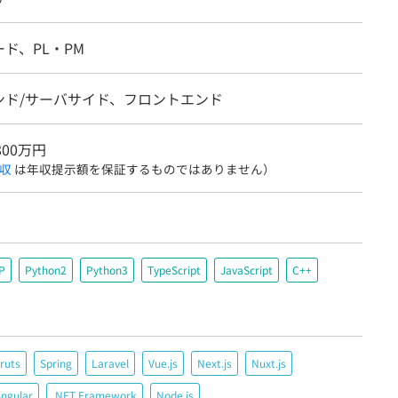
ド、PL・PM
ンド/サーバサイド、フロントエンド
800万円
収
は年収提示額を保証するものではありません）
P
Python2
Python3
TypeScript
JavaScript
C++
ruts
Spring
Laravel
Vue.js
Next.js
Nuxt.js
Angular
.NET Framework
Node.js