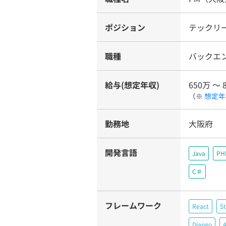
ポジション
テックリー
職種
バックエ
給与(想定年収)
650万 〜 
（※
想定年
勤務地
大阪府
開発言語
Java
PH
C＃
フレームワーク
React
St
Django