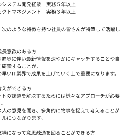
のシステム開発経験 実務５年以上
ェクトマネジメント 実務３年以上
、次のような特徴を持つ社員の皆さんが特筆して活躍し
。
成長意欲のある方
Tの進歩に伴い最新情報を速やかにキャッチすることや自
を研鑽することが、
の早いIT業界で成果を上げていく上で重要になります。
考えができる方
ントの課題を解決するためには様々なアプローチが必要
す。
な人の意見を聞き、多角的に物事を捉えて考えることが
ールにつながります。
立場になって意思疎通を図ることができる方