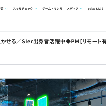
学習
スキルチェック
ゲーム・マンガ
メディア
paizaとは？
講座一覧
プログラミング言語
Tech Team Journal
問題集
SQL
paiza times
かせる／SIer出身者活躍中◆PM【リモート有
4択課題
評価結果一覧
note
ント
ナレッジ
再チャレンジ結果一覧
ミナー
リファレンス
プラン
ド
個人向けプラン
法人向けプラン
学校向けプラン