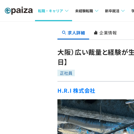
転職・キャリア
未経験転職
新卒就活
求人検索
求人検索
求人検索
求人詳細
企業情報
本選考
インタビュー
インタビュー
インターン
大阪）広い裁量と経験が生
転職成功ガイド
転職成功ガイド
日】
新卒エージェ
転職エージェント
正社員
イベント・セ
H.R.I 株式会社
インタビュー
就活成功ガイ