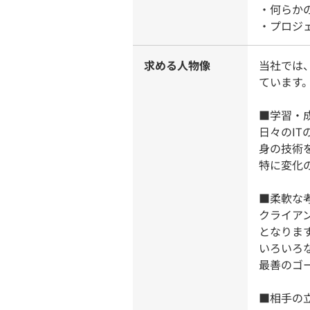
・何らか
・プロジ
求める人物像
当社では
ています
■学習・
日々のI
身の技術
特に変化
■柔軟な
クライア
となりま
いろいろ
最善のゴ
■相手の