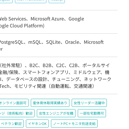
eb Services、Microsoft Azure、Google
gle Cloud Platform)
ostgreSQL、mSQL、SQLite、Oracle、Microsoft
er
社外常駐）、B2C、B2B、C2C、C2B、ポータルサイ
、金融/保険、スマートフォンアプリ、ミドルウェア、機
AI、データベースの設計、チューニング、ネットワーク
nTech、モビリティ関連（自動運転、交通関連）
オンライン面談可
産休育休取得実績あり
女性リーダー活躍中
ンジ（技術転向）歓迎
女性エンジニアが在籍
一部在宅勤務可
ベテラン歓迎
イヤホンOK
ノートPC＋モニタ別途支給