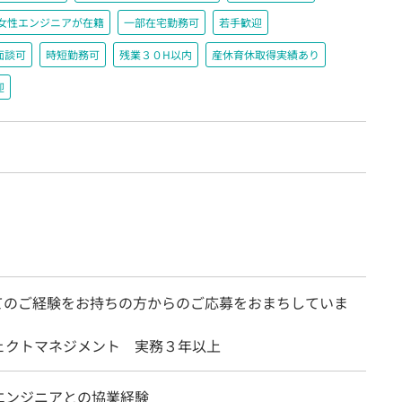
女性エンジニアが在籍
一部在宅勤務可
若手歓迎
面談可
時短勤務可
残業３０H以内
産休育休取得実績あり
迎
てのご経験をお持ちの方からのご応募をおまちしていま
ェクトマネジメント 実務３年以上
エンジニアとの協業経験