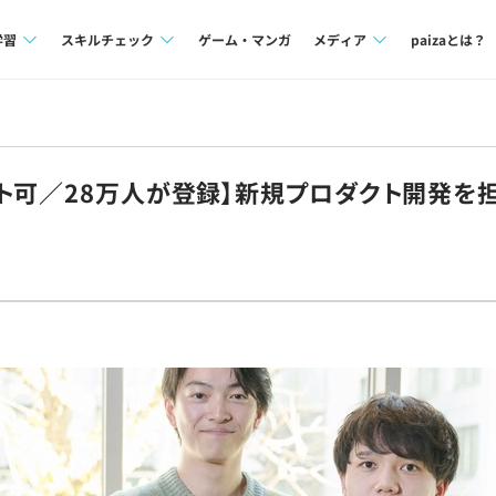
学習
スキルチェック
ゲーム・マンガ
メディア
paizaとは？
講座一覧
プログラミング言語
Tech Team Journal
問題集
SQL
paiza times
ト可／28万人が登録】新規プロダクト開発を
4択課題
評価結果一覧
note
ント
ナレッジ
再チャレンジ結果一覧
ミナー
リファレンス
プラン
ド
個人向けプラン
法人向けプラン
学校向けプラン