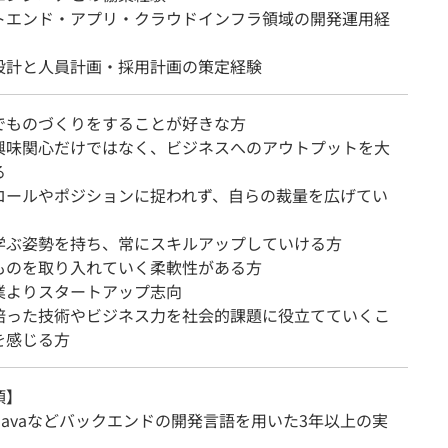
トエンド・アプリ・クラウドインフラ領域の開発運用経
設計と人員計画・採用計画の策定経験
でものづくりをすることが好きな方
興味関心だけではなく、ビジネスへのアウトプットを大
る
ロールやポジションに捉われず、自らの裁量を広げてい
学ぶ姿勢を持ち、常にスキルアップしていける方
ものを取り入れていく柔軟性がある方
よりスタートアップ志向
培った技術やビジネス力を社会的課題に役立てていくこ
を感じる方
項】
in/Javaなどバックエンドの開発言語を用いた3年以上の実