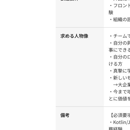
・フロン
験
・組織の
求める人物像
・チーム
・自分の
事にでき
・自分の
ける方
・真摯に
・新しい
→大企業
・今まで
とに価値
備考
【必須要
・Kotl
務経験