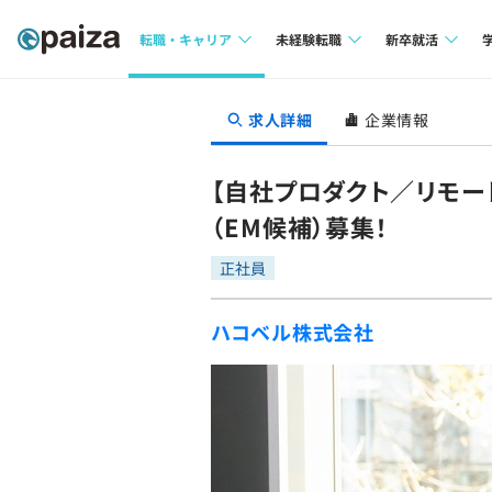
転職・キャリア
未経験転職
新卒就活
求人検索
求人検索
求人検索
求人詳細
企業情報
本選考
インタビュー
インタビュー
インターン
【自社プロダクト／リモー
転職成功ガイド
転職成功ガイド
（EM候補）募集！
新卒エージェ
転職エージェント
正社員
イベント・セ
ハコベル株式会社
インタビュー
就活成功ガイ