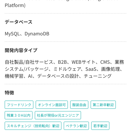
Platform)
データベース
MySQL、DynamoDB
開発内容タイプ
自社製品/自社サービス、B2B、WEBサイト、CMS、業務
システム/パッケージ、ミドルウェア、SaaS、画像処理、
機械学習、AI、データベースの設計、チューニング
特徴
フリードリンク
オンライン面談可
服装自由
第二新卒歓迎
残業３０H以内
社長が現役or元エンジニア
スキルチェンジ（技術転向）歓迎
ベテラン歓迎
若手歓迎