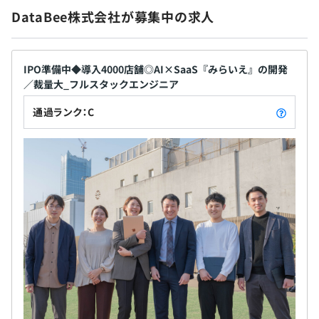
ることで社会全体の生産性向上とソフトウェア開発
り、新規プロダクトの企画・開発や新しい技術を用いた開
DataBee株式会社が募集中の求人
の生産性向上に貢献したいと考えています。立ち遅れ
発など、エンジニアとしてワクワクするような・成長でき
昇給：都度
ている日本のセールス・マーケティングに革新を起
るような経験をどんどん積み重ねることが可能です。
こし、テクノロジーを通して人や組織、日本企業の
成長に貢献していきます。 【組織風土】 「やりたい
IPO準備中◆導入4000店舗◎AI×SaaS『みらいえ』の開発
《スキルアップ例》
／裁量大_フルスタックエンジニア
ならやってみよう！」という社風なので、担当領域
★実際過去には社内にノウハウはありませんでしたが、社
関東ITソフトウェア健康保険組合加入
を徐々に広げながら、フルスタックエンジニアやマ
通過ランク：C
員がビッグデータやAIの研究・開発をおこない、画像自動
社会保険完備（健康保険・厚生年金加入・雇用保険・労災
ネジャー、ディレクター、サービス企画などさまざ
認識機能として製品へ導入した事例や入社1カ月のインサ
保険）
まなキャリアを選択できます。わたしたちと一緒に
イドセールス未経験の社員を抜擢し、インサイドセールス
「UI／UX」と「自動化」を追求し、誰もが分かりや
チームの立ち上げを一任した事例もあります。
すい・使いやすいITサービスを生み出していきませ
んか？
★本来3年かかるものを2年で習得したという社員もお
無期雇用
り、振り返ってみたら自分の理想をはるかに超えて成長し
ているケースが多いです。
3～6カ月（条件などは変わりません）
プロジェクトごとに選択、ウォーターフォール、アジャイ