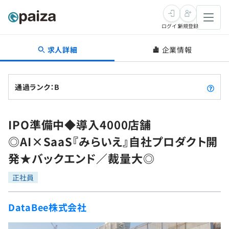
ログイン
新規登録
求人詳細
企業情報
転職・キャリア
未経験転職
求人検索
通過ランク：B
新卒就活
求人検索
インタビュー
IPO準備中◆導入4000店舗
学習
求人検索
インタビュー
転職成功ガイド
◎AI×SaaS『みらいえ』自社プロダクト開
本選考
スキルチェック
講座一覧
発★バックエンド／裁量大◎
転職成功ガイド
転職エージェント
ゲーム・マンガ
インターン
プログラミング言語
正社員
問題集
メディア
SQL
4択課題
DataBee株式会社
新卒エージェント
paizaとは？
Tech Team Journal
評価結果一覧
ナレッジ