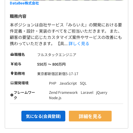
ル
DataBee株式会社
職務内容
本ポジションは自社サービス『みらいえ』の開発における要
件定義・設計・実装のすべてをご担当いただきます。 また、
顧客の要望に応じたカスタマイズ案件やサービスの改善にも
携わっていただきます。 【具...
詳しく見る
職種名
フルスタックエンジニア
■比較的コミュニケーションをとる機会が多い環境です！
給与
550万 〜 800万円
全部門が１フロアで勤務しており、部門の垣根を超えたコ
ミュニケーションが多くあります。
勤務地
東京都新宿区新宿5-17-17
また、開発部門では、出社での勤務時もオンラインで常時
開発環境
PHP
JavaScript
SQL
接続しており、聞きたいことなどはその場ですぐ確認でき
フレームワー
Zend Framework
Laravel
jQuery
ます。
ク
Node.js
ちょっと話が長くなりそうな場合は、ブレイクアウトルー
ムと言った専用の部屋を用意して、少人数で話す場を設け
ることもあります。
詳細を見る
気になる(会員登録)
Slackに記載した質問なども知っているメンバーがレスし
てくれるので、気軽に相談できる環境です。