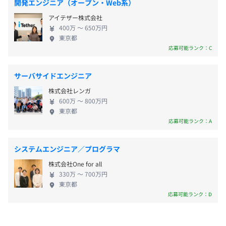
■特別休暇
に限らず、企業内外のシステム間データ連携を簡単に実現
開発エンジニア（オープン・Web系）
界。そんな社会の実現に向けて、誰もが使える「UI
■GW休暇
するプラットフォームを構築します。これにより、超高速
アイテザー株式会社
／UX」「自動化」を追求したサービスを開発・提供
■慶弔休暇
処理・超安定処理を提供します。
400万 〜 650万円
しています。 【事業内容】 現在は自社サービス『み
■産前・産後休暇
東京都
らいえ』を用いて不動産会社様の経営課題解決とDX
応募可能ランク：C
■育児休暇
■不動産業界に特化したパノラマVRサービス『みらいえ
を支援しています。『みらいえ』はAIやVRを活用し
■介護休暇
360』
た、不動産会社様の業務効率化・集客支援をおこな
ホームページで手軽に3D内見が可能！
サーバサイドエンジニア
うクラウドサービスです。 入力作業の負担を70%軽
全天球パノラマ画像により、住まいをお探しのお客様に現
株式会社レンガ
減できる「物件情報の一発入力」をはじめとした
地に足を運ばずにリビングの天井の高さやクローゼットの
600万 〜 800万円
【自動化機能】が業界で高い評価をいただいてお
■通勤手当（月2万上限）
奥行きまで伝えることができます。これにより、成約率の
東京都
り、導入店舗は4000店舗。 今後は大手不動産事業者
応募可能ランク：A
■結婚祝い金、出産祝い金
向上とスピード化が期待できます。忙しい方や遠方から引
様への導入を促進し、システム刷新時のベースパッ
■資格手当（社内規定あり）
っ越す方にも最適なサービスです。
ケージとして普及させ、「みらいえ」を不動産業界
■役職手当
システムエンジニア／プログラマ
におけるデータ連携プラットフォームとして バージ
株式会社One for all
ョンアップさせる予定です。 2028年以降からは、同
330万 〜 700万円
様の悩みを抱える他業界にもサービスを展開し、
■新技術を活用した設計・開発に積極的に挑戦できる
東京都
「みらいえ」を業界を跨ったデータ連携利活用プラ
応募可能ランク：D
賞与：年2回（11月、5月）
代表が研究開発系のエンジニア出身のため、エンジニアに
ットフォーム「DataBee」として刷新させ、 セール
対する理解が深い職場です。「市場価値の高い人材になっ
ス・マーケティング領域のプラットフォーマーにな
てほしい」という育成方針に沿って業務をお任せしてお