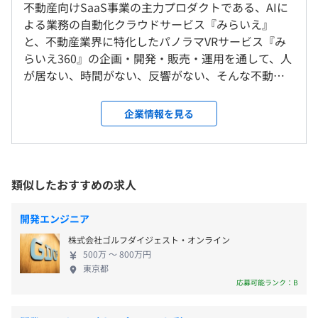
不動産向けSaaS事業の主力プロダクトである、AIに
＜雇入時＞
活用し、組織全体の生産性を向上させます。
（※
想定年収
は年収提示額を保証するものではありません）
よる業務の自動化クラウドサービス『みらいえ』
東京本社、および自宅
と、不動産業界に特化したパノラマVRサービス『み
＜変更範囲＞
②サイト制作機能
らいえ360』の企画・開発・販売・運用を通して、人
会社の定める場所（テレワークをおこなう場所を含む）
テンプレートに従って入力するだけで、自社サイトを簡単
が居ない、時間がない、反響がない、そんな不動産
■フレックスタイム制（コアタイム11：00～15：00）
に制作できます。さらに、集客支援機能が実装されてお
会社の困ったを解決しているベンチャー企業です。
10：00～19：00
受動喫煙防止措置に関する事項
り、蓄積したデータから自動で集客方法を導き出し、サポ
【Vision】 わたしたちは「ITをもっとやさしく〜人
企業情報を見る
休憩時間：60分（※昼食時間は業務の都合により各々の
敷地内禁煙（屋外喫煙場所あり）
ートします。これにより、集客効率の大幅な向上が期待で
にやさしいITで世界から情報格差をなくす」 をビジ
自主性に任せています）
きます。
ョンに、ITの活用が進んでいない産業の経営課題解
平均残業時間：平均19時間／月（2024/5/~2025/4実績）
決とDXを実現するSaaSを提供しています。 高度なIT
③顧客管理機能
技術が世の中を大きく進歩させた一方で、同時に大
類似したおすすめの求人
問い合わせがあると、自動で来店予約をスケジュール化し
■JR線「新宿駅」東口より徒歩8分
きな情報格差を生み出しています。実際にその格差を
たり、返信メールを送信できます。顧客情報を一元管理
■東京メトロ丸の内線・都営新宿線「新宿三丁目駅」
感じたのは、地域密着の小さな不動産店舗でのこ
【年間休日125日】
開発エンジニア
し、自動で追客する機能も搭載。蓄積データを基に「来店
B3（B5）より徒歩2分
と。 ご高齢の店主がPCでの業務に苦慮し、時代に置
■完全週休2日制（土・日）
率の高い返信内容」を自動送信することで、来店率の向上
■西武新宿線西武「新宿駅」南口より徒歩6分
株式会社ゴルフダイジェスト・オンライン
き去りにされている姿を目の当たりにしました。そ
■祝日
を図ります。
500万 〜 800万円
のとき、情報弱者を含む誰もが容易に活用でき
■夏季休暇
東京都
る、”人にやさしい”ITシステムの必要性を痛感した
応募可能ランク：B
■冬季休暇
〈データ連携プラットフォーム事業〉
のです。 わたしたちが目指すのは、誰もが同じよう
■年次有給休暇
『みらいえ』のデータ連携機能を進化させ、不動産データ
に使えてボタン1つでやりたいことが実現できる世