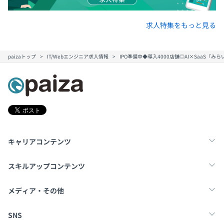
求人特集をもっと見る
■1チーム7~8名前後で開発しています。
『みらいえ』の機能が顧客管理システム／物件確認システ
paizaトップ
IT/Webエンジニア求人情報
IPO準備中◆導入4000店舗◎AI×SaaS
ム（VR）／AIと複数あるため、機能・役割ごとに3つのチ
ームに分かれています。
※ご経験により複数機能をご担当いただく場合もありま
す。
キャリアコンテンツ
転職・キャリア
未経験転職
新卒就活
スキルアップコンテンツ
学習
スキルチェック
マンガ・ゲーム
メディア・その他
Tech Team Journal
paiza times
note
SNS