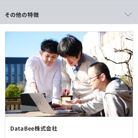
際に社員発案でAI技術を活用した新機能を開発した実績も
あります。
その他の特徴
■フラットな環境なので、円滑にコミュニケーションを取
ることができます。
【年収550万円の事例】
■賃金形態：月給制
■賃金の決定方法：ご経験・スキルを考慮して決定いたし
ます。
■月給：約40万
〈不動産向けSI事業〉
・基本給：約32万4000円
■AI・人工知能による業務の自動化クラウドサービス『み
・固定残業代：約7万6,000円～（30時間分、超過分は別
らいえ』
途支給）
『みらいえ』は不動産業界向けのクラウドサービスで、業
務の自動化を実現します。
※給与は年功序列ではなく、実力や貢献に応じて柔軟に上
三井不動産リアリティ、東急リバブルなど大手企業様に導
がります。実際に入社2年で年収200万UPも可能です！
入いただいております。
（実績あり）
①広告管理機能
転勤はありません。
校区などの膨大な物件情報をネット上から収集し、自動入
DataBee株式会社
力が可能です。各物件の写真へのキャプションも画像認識
就業場所の変更範囲
機能を使って一括入力できます。これにより、人材を有効