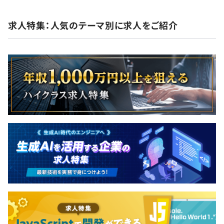
■フラットな社風／ストレスフリーな人間関係を築けま
求人特集：人気のテーマ別に求人をご紹介
す！
親切な社員が多く、わからないことがあったときも立場や
年齢関係なく、気軽に質問や相談ができる雰囲気がありま
す。全員がお互いに尊重しあい、対等に接してくれますの
で、人間関係で悩むことはありません。
【開発環境】
■使用言語：PHP／Node.js／JavaScript
■フレームワーク：Zend Framework／Laravel
■データベース：MySQL／DynamoDB
■ソースコード管理：GitHub
■プロジェクト管理：Cyboze Office／Google Spread
Sheet／Redmine
■情報共有ツール：Slack／GitHub
■その他：AWS／GCP／jQuery