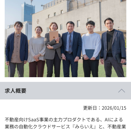
イベント・セミナー
paiza times
再チャレンジ結果一覧
リファレンス
インタビュー
note
就活成功ガイド
プラン
個人向けプラン
法人向けプラン
学校向けプラン
求人概要
契約内容・クーポン
更新日：2026/01/15
不動産向けSaaS事業の主力プロダクトである、AIによる
業務の自動化クラウドサービス『みらいえ』と、不動産業