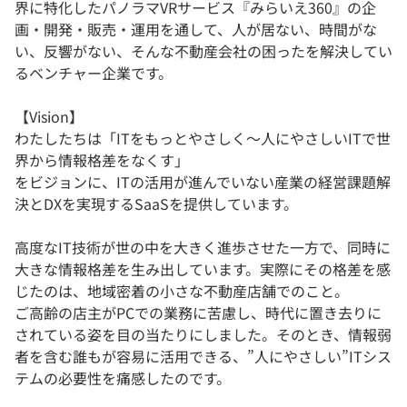
界に特化したパノラマVRサービス『みらいえ360』の企
画・開発・販売・運用を通して、人が居ない、時間がな
い、反響がない、そんな不動産会社の困ったを解決してい
るベンチャー企業です。
【Vision】
わたしたちは「ITをもっとやさしく〜人にやさしいITで世
界から情報格差をなくす」
をビジョンに、ITの活用が進んでいない産業の経営課題解
決とDXを実現するSaaSを提供しています。
高度なIT技術が世の中を大きく進歩させた一方で、同時に
大きな情報格差を生み出しています。実際にその格差を感
じたのは、地域密着の小さな不動産店舗でのこと。
ご高齢の店主がPCでの業務に苦慮し、時代に置き去りに
されている姿を目の当たりにしました。そのとき、情報弱
者を含む誰もが容易に活用できる、”人にやさしい”ITシス
テムの必要性を痛感したのです。