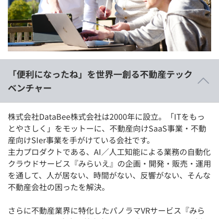
イベント・セミナー
paiza times
再チャレンジ結果一覧
リファレンス
インタビュー
note
就活成功ガイド
プラン
「便利になったね」を世界一創る不動産テック
個人向けプラン
ベンチャー
法人向けプラン
株式会社DataBee株式会社は2000年に設立。「ITをもっ
とやさしく」をモットーに、不動産向けSaaS事業・不動
学校向けプラン
産向けSIer事業を手がけている会社です。
主力プロダクトである、AI／人工知能による業務の自動化
契約内容・クーポン
クラウドサービス『みらいえ』の企画・開発・販売・運用
を通して、人が居ない、時間がない、反響がない、そんな
不動産会社の困ったを解決。
さらに不動産業界に特化したパノラマVRサービス『みら