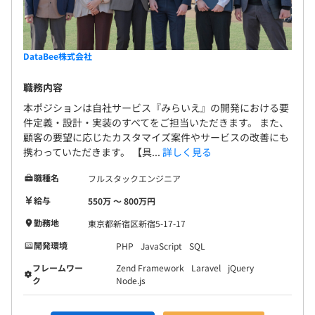
DataBee株式会社
職務内容
本ポジションは自社サービス『みらいえ』の開発における要
件定義・設計・実装のすべてをご担当いただきます。 また、
顧客の要望に応じたカスタマイズ案件やサービスの改善にも
携わっていただきます。 【具...
詳しく見る
職種名
フルスタックエンジニア
給与
550万 〜 800万円
勤務地
東京都新宿区新宿5-17-17
開発環境
PHP
JavaScript
SQL
フレームワー
Zend Framework
Laravel
jQuery
ク
Node.js