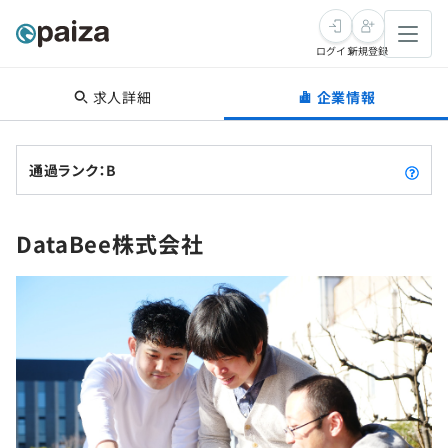
ログイン
新規登録
求人詳細
企業情報
転職・キャリア
未経験転職
求人検索
通過ランク：B
新卒就活
求人検索
インタビュー
DataBee株式会社
学習
求人検索
インタビュー
転職成功ガイド
本選考
スキルチェック
講座一覧
転職成功ガイド
転職エージェント
ゲーム・マンガ
インターン
プログラミング言語
問題集
メディア
SQL
4択課題
新卒エージェント
paizaとは？
Tech Team Journal
評価結果一覧
ナレッジ