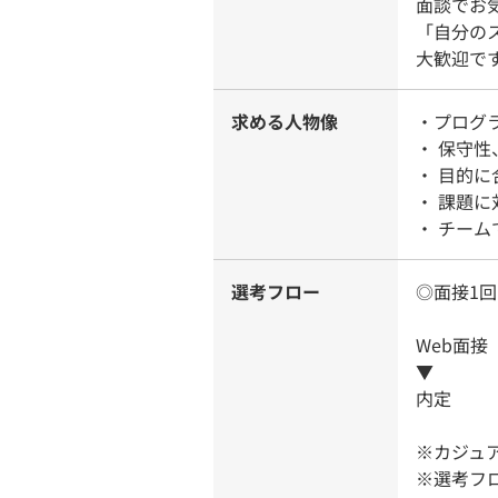
面談でお
「自分の
大歓迎で
求める人物像
・プログ
・ 保守
・ 目的
・ 課題
・ チー
選考フロー
◎面接1回
Web面接
▼
内定
※カジュ
※選考フ