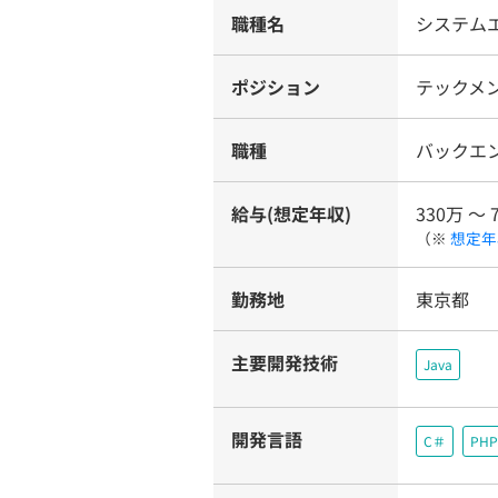
職種名
システム
ポジション
テックメン
職種
バックエ
給与(想定年収)
330万 〜 
（※
想定年
勤務地
東京都
主要開発技術
Java
開発言語
C＃
PHP