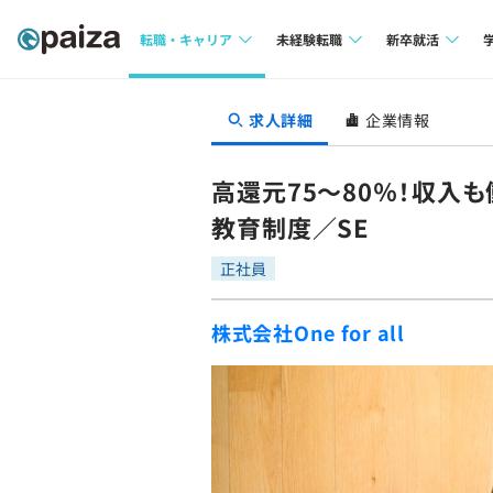
転職・キャリア
未経験転職
新卒就活
求人検索
求人検索
求人検索
求人詳細
企業情報
本選考
インタビュー
インタビュー
インターン
高還元75〜80％！収入
転職成功ガイド
転職成功ガイド
教育制度／SE
新卒エージェ
転職エージェント
正社員
イベント・セ
株式会社One for all
インタビュー
就活成功ガイ