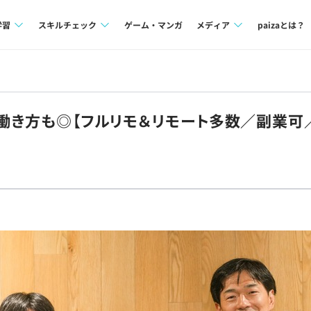
学習
スキルチェック
ゲーム・マンガ
メディア
paizaとは？
講座一覧
プログラミング言語
Tech Team Journal
問題集
SQL
paiza times
も働き方も◎【フルリモ＆リモート多数／副業可
4択課題
評価結果一覧
note
ント
ナレッジ
再チャレンジ結果一覧
ミナー
リファレンス
プラン
ド
個人向けプラン
法人向けプラン
学校向けプラン