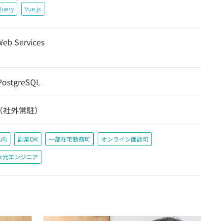
Query
Vue.js
eb Services
ostgreSQL
（社外常駐）
以内
副業OK
一部在宅勤務可
オンライン面談可
r元エンジニア