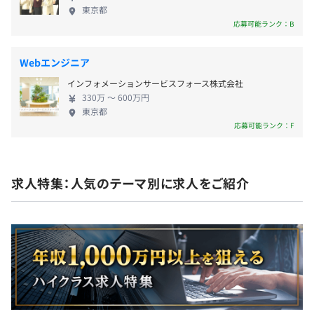
東京都
応募可能ランク：B
Webエンジニア
BigQuery
インフォメーションサービスフォース株式会社
330万 〜 600万円
東京都
応募可能ランク：F
現在の構成は以下のようになっています。現在エンジニア
を1~2名募集しています。
・エンジニア : 2名
求人特集：人気のテーマ別に求人をご紹介
・デザイナー : 1名
・セールス : 1名
・マーケティング : 1名(業務委託)
・バックオフィス : 1名
チームは5名で、エンジニア2名、デザイナー1名、セール