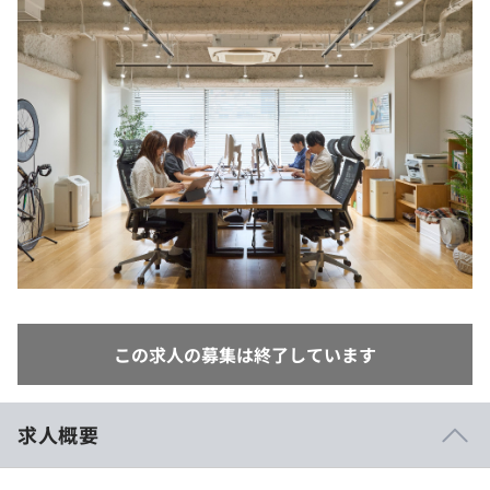
イベント・セミナー
paiza times
再チャレンジ結果一覧
リファレンス
インタビュー
note
就活成功ガイド
プラン
個人向けプラン
法人向けプラン
学校向けプラン
契約内容・クーポン
この求人の募集は終了しています
求人概要