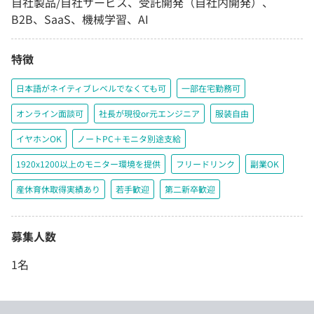
自社製品/自社サービス、受託開発（自社内開発）、
B2B、SaaS、機械学習、AI
特徴
日本語がネイティブレベルでなくても可
一部在宅勤務可
オンライン面談可
社長が現役or元エンジニア
服装自由
イヤホンOK
ノートPC＋モニタ別途支給
1920x1200以上のモニター環境を提供
フリードリンク
副業OK
産休育休取得実績あり
若手歓迎
第二新卒歓迎
募集人数
1名