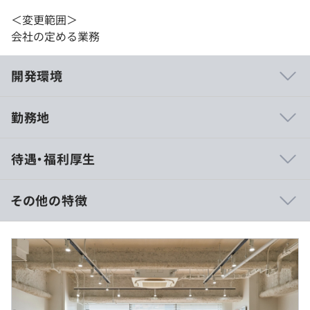
＜変更範囲＞
会社の定める業務
開発環境
勤務地
・少数精鋭のチームなので、エンジニアとして幅広い経験
待遇・福利厚生
(AI・バックエンド・フロントエンド)を積むことができま
す。
・新しい技術やツール導入の裁量も大きいです。GitHub
その他の特徴
CopilotやCodeRabbit等のAIツールを使用しています。
・トップがエンジニアなのでエンジニアドリブンで開発を
進めていくことができます。
（※
想定年収
は年収提示額を保証するものではありません）
■10:00 ~ 19:00