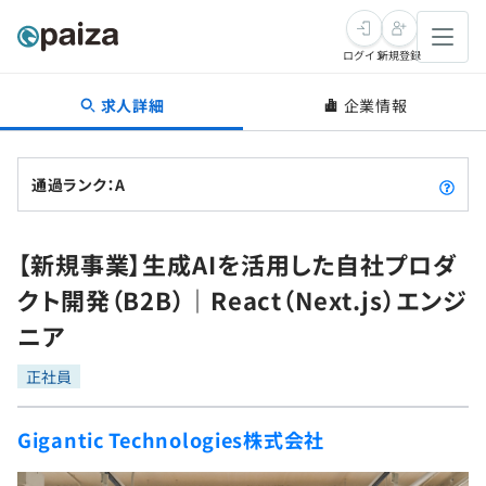
ログイン
新規登録
求人詳細
企業情報
転職・キャリア
未経験転職
求人検索
通過ランク：A
新卒就活
求人検索
インタビュー
【新規事業】生成AIを活用した自社プロダ
学習
求人検索
インタビュー
転職成功ガイド
クト開発（B2B）｜React（Next.js）エンジ
本選考
スキルチェック
講座一覧
ニア
転職成功ガイド
転職エージェント
ゲーム・マンガ
インターン
プログラミング言語
正社員
問題集
メディア
SQL
4択課題
Gigantic Technologies株式会社
新卒エージェント
paizaとは？
Tech Team Journal
評価結果一覧
ナレッジ