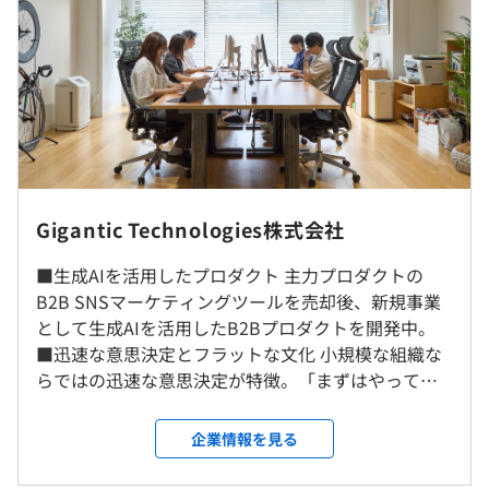
【SaaS事業 (自社サービス)】
※1日の実労働時間：8時間
■Booster（ブースター） : BtoBのSNSマーケティングツ
休憩時間：休憩60分 ※昼食時間は自由に取ることができ
ール(SaaS)
ます
※2023年に売却し、現在新規サービス開発中です
平均残業時間：平均20時間／月
【受託開発事業】
■アパレルECアプリ(iOS&Android) プロジェクト人数 : 3
名 開発期間 : 4ヶ月
■ハイブリッド勤務（リモート+出社）
・土日
■フィンテックアプリ(iOS&Android) プロジェクト人数 :
小さいチームや新規事業の立ち上げでは、ラグを無くして
Gigantic Technologies株式会社
・祝日
4名 開発期間 : 6ヶ月
リアルでの会話が重要だと考えているので、基本は出社し
・夏季休暇
て一緒に同じ場所で働いています。ただ、週に1日（水曜
■生成AIを活用したプロダクト 主力プロダクトの
・年末年始休暇
日）は、がっつり作業ができるようにリモートワークとな
B2B SNSマーケティングツールを売却後、新規事業
・慶弔休暇
っています。
として生成AIを活用したB2Bプロダクトを開発中。
・有給休暇
・技術書購入代の補助制度
■迅速な意思決定とフラットな文化 小規模な組織な
・特別休暇
・AIツール導入 (GitHub Copilot, ChatGPT, CodeRabbit
らではの迅速な意思決定が特徴。「まずはやってみ
就業場所の変更範囲
等)
る」精神を重視し、アイデアを即実行に移して市場
＜雇入時＞
・開発合宿
の変化に柔軟に対応しています。全メンバーが自由に
東京本社、および自宅
企業情報を見る
意見を出し合うフラットな文化を推進。異なるバッ
＜変更範囲＞
交通費支給（月2万円まで）
クグラウンドのメンバーが多角的な視点でアイデア