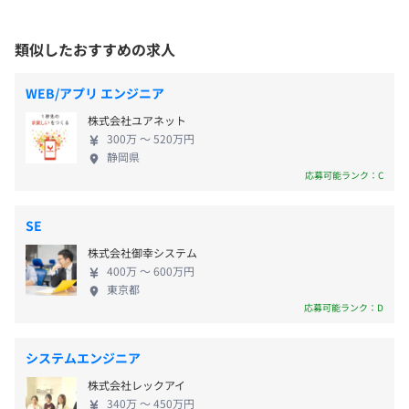
会社の定める場所（テレワークをおこなう場所を含む）
や問題解決に取り組みます。 ■成長と自由な働き方
PCは希望の開発環境を提供します。
現在は小さなチームで試行錯誤中ですが、将来的に
類似したおすすめの求人
受動喫煙防止措置に関する事項
・PC：MacBookAir(AppleSilicon) or
はチームを拡大し、より多様な働き方を可能にする
対策内容：屋内原則禁煙（喫煙室あり）
昇給：定期面談があり、年に1回昇給を決定いたします。
MacBookPro(AppleSilicon) or Windows
体制を整える予定です。フレックスタイム制（コアタ
WEB/アプリ エンジニア
・モニター：EIZO FlexScan 27
イムなし）、週1日のリモートワーク制度を導入し、
・チェア：OKAMURA Baron
株式会社ユアネット
すべてのメンバーが利用可能。また、チームメンバ
300万 〜 520万円
ー紹介制度を設け、紹介者には報酬（約30万円）を
静岡県
東急東横線「祐天寺駅」直結（0分）
社会保険完備（健康保険・厚生年金加入・雇用保険・労災
支給しています。さらに働きやすい環境づくりを目指
応募可能ランク：C
保険）
し、個人の自由と新しいコミュニティの形を追求し
プロジェクトごとに選択、チケット駆動開発、グローバル
ています。
SE
チーム（多国籍メンバー）
株式会社御幸システム
無期雇用
400万 〜 600万円
東京都
応募可能ランク：D
システムエンジニア
3カ月
株式会社レックアイ
340万 〜 450万円
Docker、Terraform