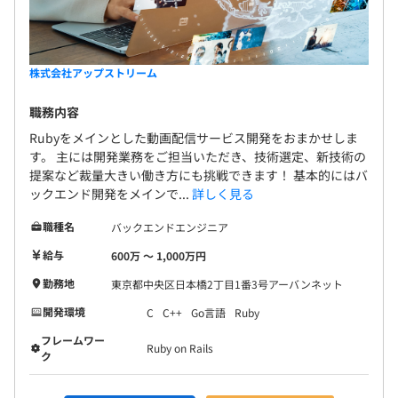
株式会社アップストリーム
職務内容
Rubyをメインとした動画配信サービス開発をおまかせしま
す。 主には開発業務をご担当いただき、技術選定、新技術の
提案など裁量大きい働き方にも挑戦できます！ 基本的にはバ
ックエンド開発をメインで...
詳しく見る
職種名
バックエンドエンジニア
給与
600万 〜 1,000万円
勤務地
東京都中央区日本橋2丁目1番3号アーバンネット
開発環境
C
C++
Go言語
Ruby
フレームワー
Ruby on Rails
ク