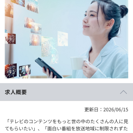
イベント・セミナー
paiza times
再チャレンジ結果一覧
リファレンス
インタビュー
note
就活成功ガイド
プラン
個人向けプラン
法人向けプラン
学校向けプラン
求人概要
契約内容・クーポン
更新日：2026/06/15
「テレビのコンテンツをもっと世の中のたくさんの人に見
てもらいたい」、「面白い番組を放送地域に制限されずた