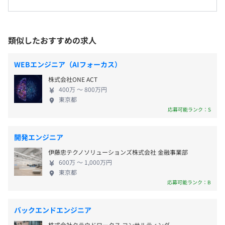
・年末年始休暇
なし（フルリモート勤務のため）
創業以来、テレビ業界をITの力で変えることを理想に「動
そのためには技術力の高いエンジニアが、クライア
・特別（慶弔）休暇
画配信サービス」を開発してきました。
ントの本来の意味での要望を吸い上げ、技術主導の
・夏季休暇（3日）
今までにNHKの番組をPCやインターネットに接続された
提案を行いながら開発を行っていく必要があります。
類似したおすすめの求人
・有給休暇
テレビなどで楽しめるサービス『NHKプラス』の開発、
単にクライアントの要望を聞いた切り分けの作業で
※年間休日120日
TVerの字幕システム開発、テレビ東京でのAWSマネージ
はなく、クライアントと並走しながらクライアント
WEBエンジニア（AIフォーカス）
ドサービスを利用した基幹系システムのフルクラウド実現
の悩みをエンジニアが高い技術力を持って引き出
など数多くの大規模プロジェクトを成功に導いています。
株式会社ONE ACT
し、プロダクトを作り上げていきます。 ■取引実績
400万 〜 800万円
NHK、CBCテレビ、スカパー、中京テレビ、TVer、
東京都
フルリモートなので交通費は特に発生しませんが、出張等
テレビ愛知、テレビ朝日、テレビ大阪、テレビ東
応募可能ランク：S
あればその都度支給。
京、東海テレビ、日本テレビ、radiko、教育関連機
相談の上、ご希望のマシンを支給いたします。
関等 今までにNHKの番組をPCやインターネットに接
開発エンジニア
続されたテレビなどで楽しめるサービス『NHKプラ
伊藤忠テクノソリューションズ株式会社 金融事業部
ス』の開発、TVerの字幕システム開発、テレビ東京
年1回（4月）
600万 〜 1,000万円
でのAWSマネージドサービスを利用した基幹系シス
東京都
アジャイル
テムのフルクラウド実現など数多くの大規模プロジ
応募可能ランク：B
ェクトを成功に導いています。 【エンジニアの働く
環境について】 ◎当社はフルリモート/フレックスを
社会保険完備（健康保険・厚生年金加入・雇用保険・労災
バックエンドエンジニア
導入しています。 子育てをしている社員も多く、保
保険）
社外の優秀なエンジニアやディレクターとともに、仕事を
株式会社クラウドワークス コンサルティング