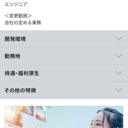
エンジニア
＜変更範囲＞
会社の定める業務
開発環境
勤務地
■アジャイルに近い開発環境
待遇・福利厚生
大規模開発では珍しくウォーターフォールではなくアジャ
イルに近い環境で開発をしているため、『計画、設計、実
装、テスト』といった開発工程を、機能単位の小さいサイ
その他の特徴
クルで繰り返し、クライアントの満足度が高いサービスを
つくり上げています。
■賃金形態：年俸制
■賃金の決定方法：経験・能力を考慮の上決定
■フルスタックエンジニアを目指せる
■月給：約40万〜60万円（固定残業代を含む）
ご希望があればバックエンドやフロントエンドなどの領域
■基本給：約30万～45万円