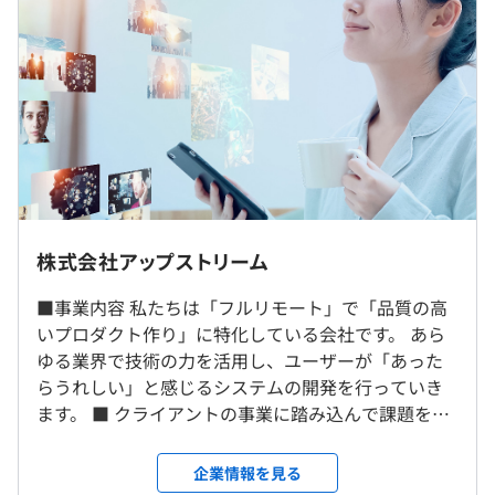
にとらわれず、フルスタックエンジニアとして活動の幅を
■固定残業代：45時間分、約10万～15万円（超過分は別
広げていただけます。
途支給）
■保守作業が少ないので新しい開発に多く着手できる
当社は他のアプリ開発企業に比べて、プロダクトのリリー
ス後の保守作業が少なめです。そのため、リリース後にも
1つのプロダクトの保守作業をずっとし続けるということ
（※
想定年収
は年収提示額を保証するものではありません）
はなく、どんどん新しい開発案件に着手し、技術を磨いて
いくことが可能です。
フルリモート勤務のため、基本は自宅で仕事を進めていた
だきます。
株式会社アップストリーム
10：00〜19：00
■個々のキャリアを重視
休憩時間：休憩60分（※昼食時間は業務の都合により
よりよいサービスが生まれる環境・組織づくりを追求して
■事業内容 私たちは「フルリモート」で「品質の高
就業場所の変更範囲
各々の自主性に任せています）
います。そのため、社員が能力を最大限発揮できるよう、
いプロダクト作り」に特化している会社です。 あら
＜雇入時＞
平均残業時間：平均30時間程度／月
技術を極めたい・上流工程に携わりたい・マネジメント経
ゆる業界で技術の力を活用し、ユーザーが「あった
フルリモート勤務
験を積みたいなど、個人が希望するキャリア構築をサポー
らうれしい」と感じるシステムの開発を行っていき
＜変更範囲＞
トします。
ます。 ■ クライアントの事業に踏み込んで課題を解
会社の定める場所（テレワークを行う場所を含む）
決する アップストリームは「品質の高いプロダク
・完全週休2日制（土日）
ト」をクライアントに提供し続けられる技術力の高
企業情報を見る
・祝日
受動喫煙防止措置に関する事項
いエンジニア集団であり続けたいと考えています。