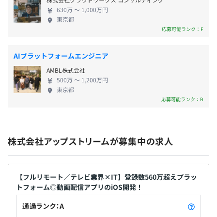
育園の送り迎えを担当している社員も多数。比較的
進めていただきます。
630万 〜 1,000万円
自由な働き方が可能です。 ◎大規模開発では珍しく
東京都
スプリントを回せなかった場合などは、振り返りをおこな
ウォーターフォールではなくアジャイルに近い環境
応募可能ランク：F
い、常に改善のサイクルを回しています。
で開発をしています。 ◎希望があればバックエンド
無期雇用
大規模な開発になるため、大変なところはありますが、チ
やフロントエンドなどの領域にとらわれず、フルス
AIプラットフォームエンジニア
ーム全体でクライアントの要求水準を満たせるよう、一丸
タックエンジニアとして活動の幅を広げていただけ
となって仕事を進めています。
AMBL株式会社
ます。 ◎保守作業が少ないため、新しい開発に多く
500万 〜 1,200万円
着手できるなど成長の機会が整っています。
東京都
【開発環境】
3カ月（待遇の変更はありません）
応募可能ランク：B
・開発言語：Ruby
・フレームワーク：Ruby on Rails
・DB：MySQL／SQL Server
・インフラ：AWS
株式会社アップストリームが募集中の求人
【フルリモート／テレビ業界×IT】登録数560万超えプラッ
基本的にはクライアントにどれだけの価値を提供できるか
トフォーム◎動画配信アプリのiOS開発！
というところを重視しています。
通過ランク：A
まだスタートアップの企業のため、今後、随時一緒に評価