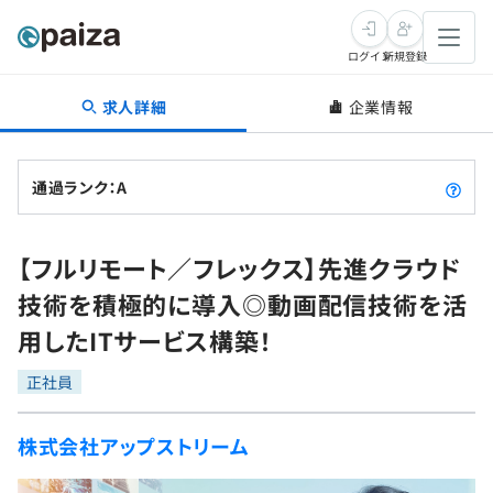
ログイン
新規登録
求人詳細
企業情報
転職・キャリア
未経験転職
求人検索
通過ランク：A
新卒就活
求人検索
インタビュー
【フルリモート／フレックス】先進クラウド
学習
求人検索
インタビュー
転職成功ガイド
技術を積極的に導入◎動画配信技術を活
本選考
スキルチェック
講座一覧
用したITサービス構築！
転職成功ガイド
転職エージェント
ゲーム・マンガ
インターン
プログラミング言語
正社員
問題集
メディア
SQL
4択課題
株式会社アップストリーム
新卒エージェント
paizaとは？
Tech Team Journal
評価結果一覧
ナレッジ