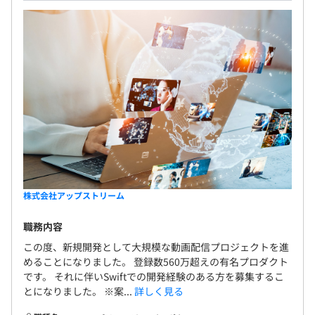
制度をつくり上げられればと考えています。
全社：40名（業務委託含む）
各機能ごとに2~4人くらいの体制で開発をおこないます。
役割としてはディレクターとエンジニアが存在するプロジ
ェクトが多いですが、案件によっては直接クライアントと
要件定義をしてもらうプロジェクトも存在します。
株式会社アップストリーム
職務内容
この度、新規開発として大規模な動画配信プロジェクトを進
めることになりました。 登録数560万超えの有名プロダクト
です。 それに伴いSwiftでの開発経験のある方を募集するこ
とになりました。 ※案...
詳しく見る