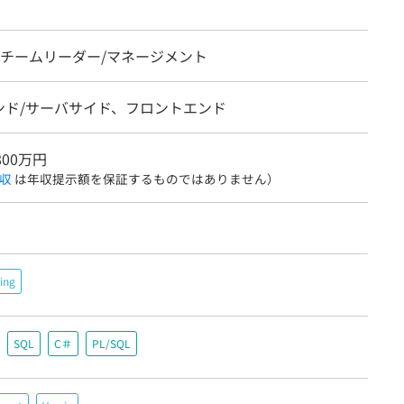
、チームリーダー/マネージメント
ンド/サーバサイド、フロントエンド
800万円
収
は年収提示額を保証するものではありません）
ing
SQL
C＃
PL/SQL