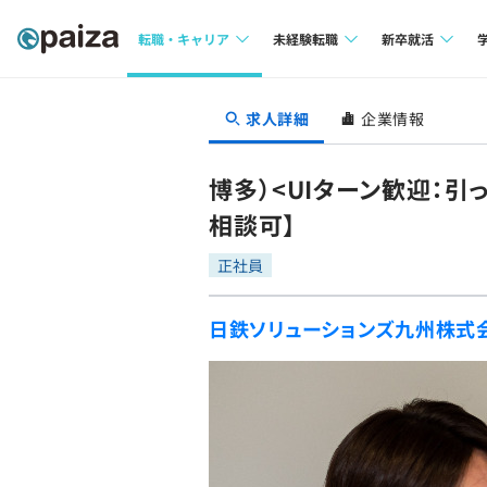
転職・キャリア
未経験転職
新卒就活
求人検索
求人検索
求人検索
求人詳細
企業情報
本選考
インタビュー
インタビュー
インターン
博多）<UIターン歓迎：引
転職成功ガイド
転職成功ガイド
相談可】
新卒エージェ
転職エージェント
正社員
イベント・セ
日鉄ソリューションズ九州株式
インタビュー
就活成功ガイ