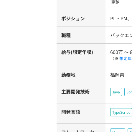
博多
ポジション
PL・PM
職種
バックエ
給与(想定年収)
600万 〜 
（※
想定年
勤務地
福岡県
主要開発技術
Java
Spr
開発言語
TypeScript