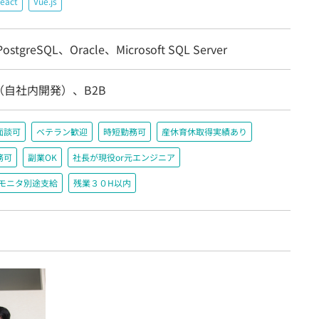
eact
Vue.js
stgreSQL、Oracle、Microsoft SQL Server
（自社内開発）、B2B
面談可
ベテラン歓迎
時短勤務可
産休育休取得実績あり
務可
副業OK
社長が現役or元エンジニア
＋モニタ別途支給
残業３０H以内