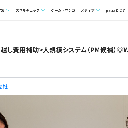
学習
スキルチェック
ゲーム・マンガ
メディア
paizaとは？
講座一覧
プログラミング言語
Tech Team Journal
問題集
SQL
paiza times
っ越し費用補助>大規模システム（PM候補）◎
4択課題
評価結果一覧
note
ント
ナレッジ
再チャレンジ結果一覧
ミナー
リファレンス
会社
プラン
ド
個人向けプラン
法人向けプラン
学校向けプラン