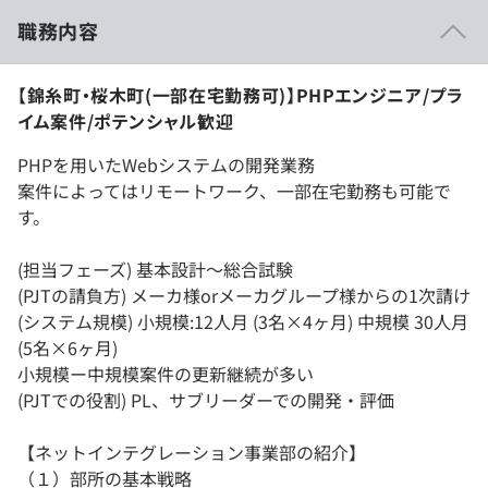
職務内容
【錦糸町・桜木町(一部在宅勤務可)】PHPエンジニア/プラ
イム案件/ポテンシャル歓迎
PHPを用いたWebシステムの開発業務
案件によってはリモートワーク、一部在宅勤務も可能で
す。
(担当フェーズ) 基本設計～総合試験
(PJTの請負方) メーカ様orメーカグループ様からの1次請け
(システム規模) 小規模:12人月 (3名×4ヶ月) 中規模 30人月
(5名×6ヶ月)
小規模ー中規模案件の更新継続が多い
(PJTでの役割) PL、サブリーダーでの開発・評価
【ネットインテグレーション事業部の紹介】
（１）部所の基本戦略