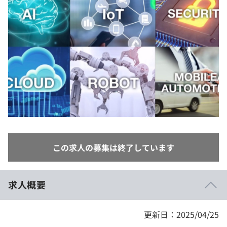
イベント・セミナー
paiza times
再チャレンジ結果一覧
リファレンス
インタビュー
note
就活成功ガイド
プラン
個人向けプラン
法人向けプラン
学校向けプラン
この求人の募集は終了しています
契約内容・クーポン
求人概要
更新日：2025/04/25