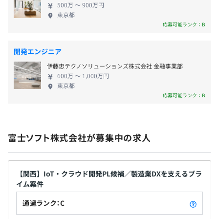
念金の支給あり
500万 〜 900万円
【働き方について】 年休は30分単位で消化可能。ま
東京都
た、年休消化推奨日を設け、年末年始やGW、夏季休
応募可能ランク：B
暇などでまとまった休暇を取得することが出来ます。
コアタイムなしのフルフレックス制や在宅勤務・リ
開発エンジニア
・昇給：年1回
モートワークなど、柔軟な働き方が実現できる制度
・昇格審査：年2回
伊藤忠テクノソリューションズ株式会社 金融事業部
を導入しており、その取り組みは下記のように認め
600万 〜 1,000万円
られています。 健康経営優良法人 テレワーク先
東京都
駆者百選 プラチナくるみん えるぼし3段階目
応募可能ランク：B
（※基準となる項目をすべてクリアした最高ランク
社会保険完備（健康保険・厚生年金加入・雇用保険・労災
です） 神奈川子ども・子育て支援推進事業者
保険）
富士ソフト株式会社が募集中の求人
無期雇用
【関西】IoT・クラウド開発PL候補／製造業DXを支えるプラ
イム案件
通過ランク：C
6カ月（条件などの変更はありません）