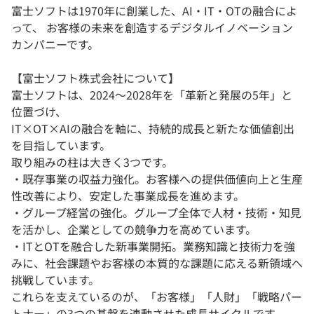
富士ソフトは1970年に創業した、AI・IT・OTの融合によ
って、 お客様の未来を創造するデジタルイノベーション
カンパニーです。
【富士ソフト株式会社について】
富士ソフトは、2024〜2028年を「革新と発展の5年」と
位置づけ、
IT×OT×AIの融合を軸に、持続的成長と新たな価値創出
を目指しています。
取り組みの柱は大きく3つです。
・既存事業の収益力強化。お客様への提供価値向上と生産
性改善により、安定した事業成長を進めます。
・グループ経営の強化。グループ全体で人材・技術・知見
を活かし、企業としての競争力を高めています。
・ITとOTを融合した新事業開拓。業務知識と技術力を強
みに、社会課題やお客様の本質的な課題に応える新領域へ
挑戦しています。
これらを支えているのが、「お客様」「人財」「戦略パー
トナー」の3つの基盤を連動させた成長サイクルです。