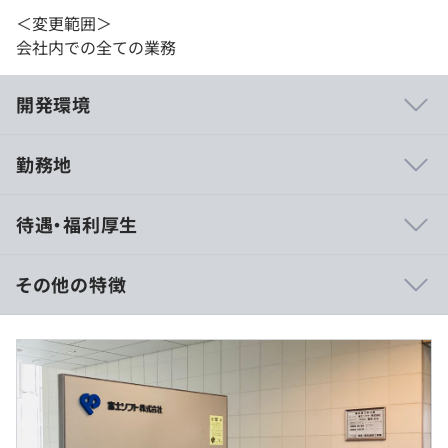
＜変更範囲＞
会社内での全ての業務
開発環境
勤務地
◆キャリアアップを目指す方を支援しています。
待遇・福利厚生
・現場のSE・PLによる教育、SE・PM育成、研修など
・e-learningなど各種コンテンツあり
その他の特徴
技術者の高度化に向け、階層別にさまざまな教育を実施し
ています。
開発技術に関わる研修のほか、プロジェクトの流れに沿っ
（※
想定年収
は年収提示額を保証するものではありません）
てシステムエンジニアの役割や求められるスキルについて
学習する「SE論」や、設計の基本的な考え方やポイント
を押さえ、設計のインプットからアウトプットまでを事例
◆フレックスタイム制（コアタイムなし）
を通して学習する「設計論」など、若手技術者がSEとし