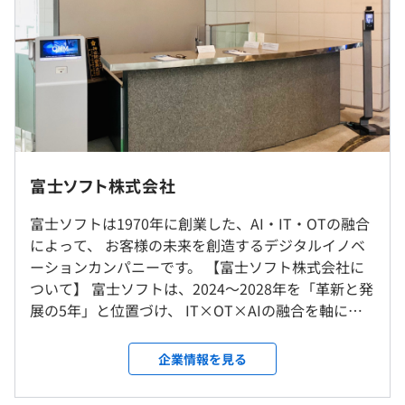
1日の標準労働時間：7時間30分
て着実に成長していくための研修も用意しています。
また、プロジェクトマネジメント力の強化を目的として、
《標準就業時間帯》
プロジェクトマネージャーおよびその候補者に対し、
9：00～17：30
PMBOKをベースとした研修を実施し、PMとして安定した
プロジェクト運営ができる人財を育成しています。
※所定時間外労働あり、休日労働あり
業務上必要がある場合は勤務を命ずることがあります。
錦糸町オフィス、桜木町本社、一部在宅可
休日出勤の場合は振替休日を取得します。
富士ソフト株式会社
休憩時間：12：00〜13：00（60分）
作業に必要なスペックのPC、開発ツール（オフィス含
就業場所の変更範囲
平均残業時間：平均25時間／月
む）など、必要な開発環境を用意します。
富士ソフトは1970年に創業した、AI・IT・OTの融合
＜雇入時＞
によって、 お客様の未来を創造するデジタルイノベ
錦糸町オフィス、桜木町本社、一部在宅あり
ーションカンパニーです。 【富士ソフト株式会社に
＜変更範囲＞
ついて】 富士ソフトは、2024〜2028年を「革新と発
会社の定める場所（テレワークを行う場所を含む）
【年間休日126日※2024年度】
展の5年」と位置づけ、 IT×OT×AIの融合を軸に、
・完全週休2日制（土･日）
持続的成長と新たな価値創出を目指しています。 取
・祝祭日
受動喫煙防止措置に関する事項
り組みの柱は大きく3つです。 ・既存事業の収益力強
企業情報を見る
・夏季休暇
敷地内禁煙（喫煙場所あり）
化。お客様への提供価値向上と生産性改善により、
・年末年始休暇
安定した事業成長を進めます。 ・グループ経営の強