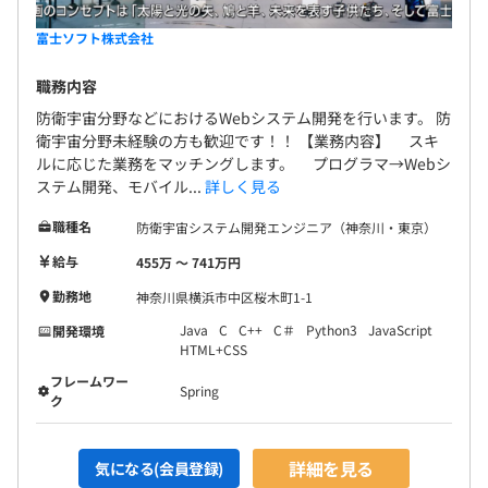
富士ソフト株式会社
職務内容
防衛宇宙分野などにおけるWebシステム開発を行います。 防
衛宇宙分野未経験の方も歓迎です！！ 【業務内容】 スキ
ルに応じた業務をマッチングします。 プログラマ→Webシ
ステム開発、モバイル...
詳しく見る
職種名
防衛宇宙システム開発エンジニア（神奈川・東京）
給与
455万 〜 741万円
勤務地
神奈川県横浜市中区桜木町1-1
Java
C
C++
C＃
Python3
JavaScript
開発環境
HTML+CSS
フレームワー
Spring
ク
詳細を見る
気になる(会員登録)