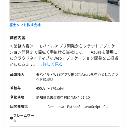
富士ソフト株式会社
職務内容
＜業務内容＞ モバイルアプリ開発からクラウドアプリケー
ション開発まで幅広く手掛ける当社にて、 Azureを活用し
たクラウドネイティブなWebアプリケーション開発をご担当
いただきます。 ...
詳しく見る
モバイル・WEBアプリ開発◎Azureを中心としたクラ
職種名
ウド領域◎
給与
455万 〜 741万円
勤務地
愛知県名古屋市中村区名駅4-21-10
開発環境
C++
Java
Python3
JavaScript
C＃
フレームワー
ク