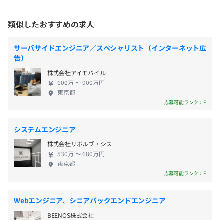
・年次有給休暇
化。グループ全体で人材・技術・知見を活かし、企
・慶弔／特別休暇
業としての競争力を高めています。 ・ITとOTを融合
・長期休暇
類似したおすすめの求人
した新事業開拓。業務知識と技術力を強みに、社会
・育児／介護休暇
課題やお客様の本質的な課題に応える新領域へ挑戦
サーバサイドエンジニア／スペシャリスト（インターネット広
しています。 これらを支えているのが、「お客様」
告）
「人財」「戦略パートナー」の3つの基盤を連動させ
株式会社アイモバイル
た成長サイクルです。 人が育ち、技術が蓄積さ
・通勤手当：全額支給
600万 〜 900万円
れ、その成果がお客様価値につながる—— その好
東京都
・深夜手当：割増賃金率25％
循環によって、富士ソフトは中長期での成長を実現
応募可能ランク：F
・休日手当：割増賃金率35％（※法定休日が対象になり
していきます。 【採用について】 先端技術を使いこ
ます）
なす高度なエンジニア育成を推進しています。ICTの
システムエンジニア
・超過勤務手当：割増賃金率25％（※1カ月の法定労働時
専門プロ集団の一員になり、新たな技術力や付加価
間を超えた勤務が60時間を上回る時間数のみ割増賃金率
株式会社リボルブ・シス
値を提供できるエンジニアへ成長したい方をお待ち
50％となります）
530万 〜 680万円
しております。 管理職以外のキャリアパスとして、
東京都
専門性を磨くスペシャリスト、プロジェクト運営に
応募可能ランク：F
特化していただくプロジェクトマネージャーの道を
用意しています。 技術領域が広く、上流から下流ま
Webエンジニア、シニアバックエンドエンジニア
・賞与：年2回
での工程を網羅し、案件自体も多数ございますの
・前年度業績目標達成度に応じて、達成祝い金や未達成残
BEENOS株式会社
で、社内でのキャリアチェンジも相談可能です。