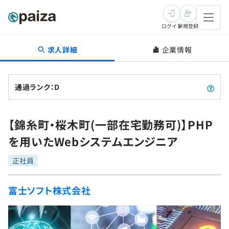
ログイン
新規登録
求人詳細
企業情報
転職・キャリア
未経験転職
求人検索
通過ランク：D
新卒就活
求人検索
インタビュー
【錦糸町・桜木町(一部在宅勤務可)】PHP
学習
求人検索
インタビュー
転職成功ガイド
を用いたWebシステムエンジニア
本選考
スキルチェック
講座一覧
転職成功ガイド
転職エージェント
正社員
ゲーム・マンガ
インターン
プログラミング言語
問題集
富士ソフト株式会社
メディア
SQL
4択課題
新卒エージェント
paizaとは？
Tech Team Journal
評価結果一覧
ナレッジ