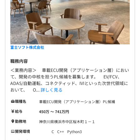
富士ソフト株式会社
職務内容
＜業務内容＞ 車載ECU開発（アプリケーション層）におい
て、開発の中核を担うPL候補を募集します。 EV/FCV、
ADAS/自動運転、コネクティッド、IVIといった次世代領域に
おいて、 O...
詳しく見る
職種名
車載ECU開発（アプリケーション層）PL候補
給与
450万 〜 741万円
勤務地
神奈川県横浜市中区桜木町１－１
開発環境
C
C++
Python3