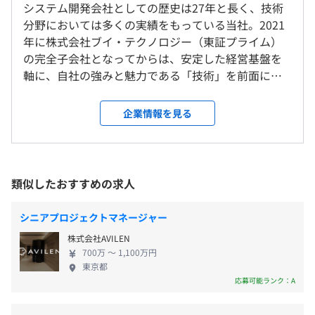
今、当社ではチーム単位で案件に入ろうとしています。さ
システム開発会社としての歴史は27年と長く、技術
就業場所の変更範囲
平均残業時間：月平均20時間以下
らに社内では部署内のグループ・チーム単位で直接顔を合
分野においては多くの実績をもっている当社。2021
＜雇入時＞
わせて面談をおこなうなど、横のつながりも強めていま
年に株式会社ブイ・テクノロジー（東証プライム）
本社
す。リモート活用の案件も増えましたが、決して孤立した
の完全子会社となってからは、安定した経営基盤を
＜変更範囲＞
りしません。
軸に、自社の強みと魅力である「技術」を前面に打
会社の定める場所（テレワークを行う場所を含む）
■完全週休2日制（土・日）
ち出した営業戦略を展開し、「SESを変えよう」をス
■祝日
【開発環境】
ローガンに「チーム」での案件受注を目指した事業
企業情報を見る
■年末年始休暇
受動喫煙防止措置に関する事項
Java（フレームワーク使用）、JavaScript（フレームワ
形態の変革に取り組んでいます。 コロナ禍に入って
■夏季休暇
敷地内禁煙
ーク使用）、Python、Angular、Vue.js
から停止していた新卒採用に代え、キャリアをIT技
■有給休暇（取得率：91％）
術者に転向した若手を採用、教育を経て開発の実案
■慶弔休暇
件への参画を実現しています。またエキスパートの技
類似したおすすめの求人
■産前・産後休暇（取得・復職実績あり）
術者にはPLとしての経験者を輩出するなど、「市場
■育児休暇（取得・復職実績あり）
◆昇給年1回
価値の高いエンジニアがいる会社」を目指した取り
シニアプロジェクトマネージャー
定期的に技術担当・営業担当との面談を実施している当
組みをおこない、強みと魅力を磨き続けています。
社。今後はどのような方向性でキャリアを磨きたいのかに
株式会社AVILEN
エンジニアの平均年齢は38歳、平均在籍年数は9.6
700万 〜 1,100万円
ついてしっかり把握したうえで、希望のスキル・ポジショ
年。有給休暇取得率は90％超。技術力の向上ととも
東京都
■交通費（全額支給）
ンをお任せしていきます。会社からキャリアを強制するこ
にワークライフバランスに配慮しております。 「技
応募可能ランク：A
■時間外手当
とはありません。医療や製造系などの技術革新が顕著な分
術力」と「チームワーク」に注力した取り組みをお
■資格手当
野にもチャレンジ可能。まずは理想を聞かせてください。
こなっており、社員と組織一丸での成長と飛躍を大