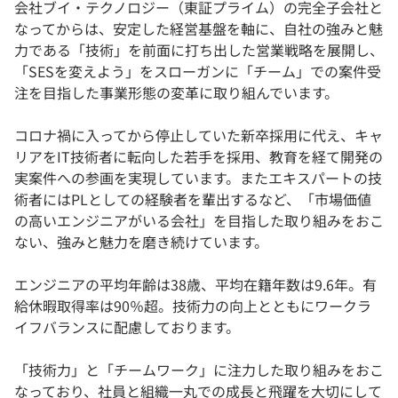
会社ブイ・テクノロジー（東証プライム）の完全子会社と
なってからは、安定した経営基盤を軸に、自社の強みと魅
力である「技術」を前面に打ち出した営業戦略を展開し、
「SESを変えよう」をスローガンに「チーム」での案件受
注を目指した事業形態の変革に取り組んでいます。
コロナ禍に入ってから停止していた新卒採用に代え、キャ
リアをIT技術者に転向した若手を採用、教育を経て開発の
実案件への参画を実現しています。またエキスパートの技
術者にはPLとしての経験者を輩出するなど、「市場価値
の高いエンジニアがいる会社」を目指した取り組みをおこ
ない、強みと魅力を磨き続けています。
エンジニアの平均年齢は38歳、平均在籍年数は9.6年。有
給休暇取得率は90％超。技術力の向上とともにワークラ
イフバランスに配慮しております。
「技術力」と「チームワーク」に注力した取り組みをおこ
なっており、社員と組織一丸での成長と飛躍を大切にして