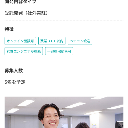
開発内容タイプ
受託開発（社外常駐）
特徴
オンライン面談可
残業３０H以内
ベテラン歓迎
女性エンジニアが在籍
一部在宅勤務可
募集人数
5名を予定