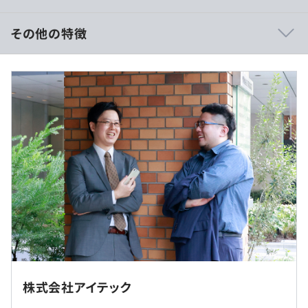
が多いです。
その他の特徴
◆月収：27万円～64万円
※経験・能力を考慮の上、当社規定により決定いたしま
■自社パッケージ：個信（KOSHiN）<個人信用情報シス
す。
テム>
※残業代は全額支給いたします。
■大手食品会社：社内業務Webシステム開発
■官公庁：コンシューマ向けWebシステム開発
（※
想定年収
は年収提示額を保証するものではありません）
■スキルアップ研修や技術研修あり
■資格取得奨励金：最大50万円
■自己学習に使えるコンテンツあり
9：00～17：30（実働7.5時間）
社内もしくはお客様先での勤務となります。常駐先は都内
※休憩時間・残業時間は勤務地により異なります。
近郊です。
株式会社アイテック
休憩時間：12：00〜13：00（60分）※お客様先により異
◆孤立の心配なし／心強いチーム体制での案件参画
なります。