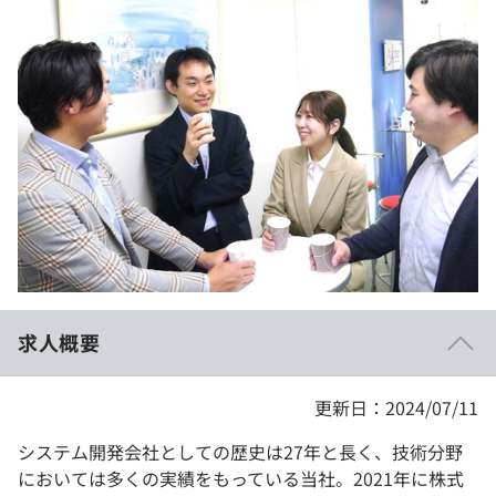
イベント・セミナー
paiza times
再チャレンジ結果一覧
リファレンス
インタビュー
note
就活成功ガイド
プラン
個人向けプラン
法人向けプラン
学校向けプラン
求人概要
契約内容・クーポン
更新日：2024/07/11
システム開発会社としての歴史は27年と長く、技術分野
においては多くの実績をもっている当社。2021年に株式