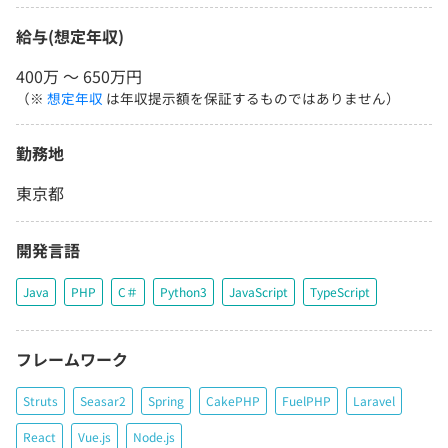
給与(想定年収)
400万 〜 650万円
（※
想定年収
は年収提示額を保証するものではありません）
勤務地
東京都
開発言語
Java
PHP
C＃
Python3
JavaScript
TypeScript
フレームワーク
Struts
Seasar2
Spring
CakePHP
FuelPHP
Laravel
React
Vue.js
Node.js