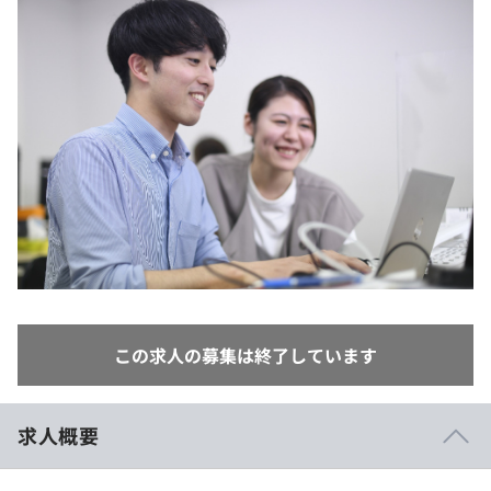
イベント・セミナー
paiza times
再チャレンジ結果一覧
リファレンス
インタビュー
note
就活成功ガイド
プラン
個人向けプラン
法人向けプラン
学校向けプラン
契約内容・クーポン
この求人の募集は終了しています
求人概要