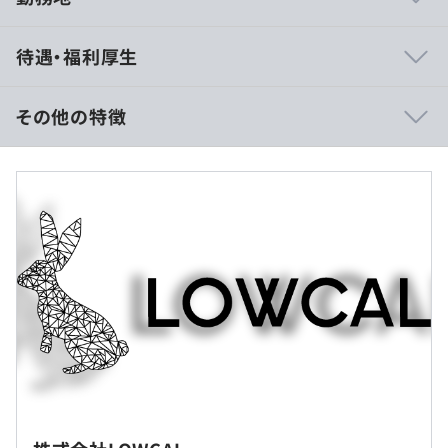
■EC領域を柱に、Web開発（Java、PHP）、クラウド、
待遇・福利厚生
ノーコード開発、 AIなどさまざまな案件を幅広く手がけ
ています。EC領域以外にも柱となる事業をつくり、当社で
できる経験の幅を広げていきます。
その他の特徴
■エンジニア未経験から活躍しているメンバーがいるな
ど、育成に力を入れています。
■賃金形態：月給制
■前向きな成長を阻害する要因をできる限り無くし、ひと
■賃金の決定方法：当社規定により決定
りひとりがパフォーマンスを最大化できるように努めてい
■月給：33万5千〜42万円想定（固定残業代を含む）
ます。エンジニアファーストな環境づくりを追求してお
■基本給：約26万円～万円
り、システム開発部の離職率は10%以下と少なめです。
■固定残業代：37時間分、約7万5千円～12万千円（超過
■「当社で身につけたスキルを生かして、事業会社で挑戦
分は別途支給）
したい！」「別の会社が当社で経験したこの部分を評価し
■賞与：無し
てくれるから、新しい環境で自分を試したい！」など、寂
※別途インセンティブ制度有
しい気持ちもありますが、ポジティブな転職も応援してお
ります。今後のキャリアがよりよいものになるように、そ
して当社でのキャリアが充実したものになるように、日々
全力でサポートいたします。
（※
想定年収
は年収提示額を保証するものではありません）