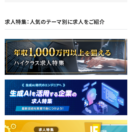
昇給査定：年1回（9月）
求人特集：人気のテーマ別に求人をご紹介
各種社会保険完備
等級ごとに必要なスキル・能力を明確にしており、定量・
定性の両面から評価をおこなっています。
年1回、2〜3月に業務実績や個別に作成する個人目標を元
無期雇用
に査定面談を実施しますので、努力した分は必ず反映され
るスタイルを取っています。
明確な評価基準に基づき評価をして、キャリアアップへの
指標としていくため、納得感を持って働くことができま
3カ月（給与・待遇・その他に変わりありません）
す。
全社86名のうち、エンジニア70名ほどで構成されていま
す。