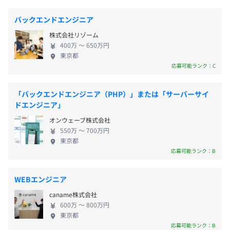
■ハネムーン休暇
ーズに合わせて最適なシステムの提案・構築から運
■慶弔休暇
用まで幅広く対応します。 ②パッケージツールの提
■専門資格取得もサポート！
バックエンドエンジニア
※休日に出勤した場合は振替休日を取得可能です。
供 フルスクラッチで開発した自社ECサイトのシステ
資格取得時お祝い金制度もご用意しているので、積極的に
株式会社リゾーム
※会社の方針として有給休暇の取得を推奨しております。
ムをパッケージで提供しています。 お客様のニーズ
利用してください！
400万 〜 650万円
に合わせて自由なカスタマイズが可能です。 ③AI
東京都
「AI×〇〇」をキーワードに農業や幅広い分野への
応募可能ランク：C
人工知能・IoT普及に取り組みます。 ◆風通しのよい
■交通費全額支給
若い会社◎成長を支える新戦力求む！ 弊社の平均年
相談の上、ご希望のマシンを支給いたします。
「バックエンドエンジニア（PHP）」または「サーバーサイ
■住居手当（本社から半径3km圏内に住む場合：2万円／
齢は30歳。普段の業務の中でも分からないことがあ
ドエンジニア」
月）
ったら、先輩社員に気軽に質問できる風通しのよい
オンウェーブ株式会社
■超過勤務手当
環境です。また、社員とのコミュニケーションの機会
550万 〜 700万円
■役職手当
も充実。 プロジェクトに関する情報交換をしたり、
プロジェクトごとに選択
東京都
ゲーム大会などのレクリエーションを開催したり、
応募可能ランク：B
その後にみんなで飲み会にいったり…和気あいあい
とした雰囲気も魅力です！ 会社の成長過程を支え、
WEBエンジニア
一層の事業拡大を目指す上で、新しいエンジニアの
賞与なし
caname株式会社
力は必須。 長く活躍していただける新メンバーを求
600万 〜 800万円
め、今回の募集となりました。
東京都
応募可能ランク：B