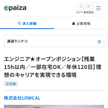
ログイン
新規登録
求人詳細
企業情報
転職・キャリア
未経験転職
求人検索
通過ランク：C
新卒就活
求人検索
インタビュー
エンジニア★オープンポジション【残業
学習
求人検索
インタビュー
転職成功ガイド
15h以内／一部在宅OK／年休120日】理
本選考
スキルチェック
講座一覧
想のキャリアを実現できる環境
転職成功ガイド
転職エージェント
ゲーム・マンガ
インターン
プログラミング言語
正社員
問題集
メディア
SQL
4択課題
株式会社LOWCAL
新卒エージェント
paizaとは？
Tech Team Journal
評価結果一覧
ナレッジ