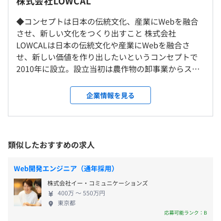
株式会社LOWCAL
社内もしくはお客様先での勤務となります。
※リモートワーク：案件によって取り入れております。
◆コンセプトは日本の伝統文化、産業にWebを融合
させ、新しい文化をつくり出すこと 株式会社
【システム開発領域】
就業場所の変更範囲
10：00～19：00
LOWCALは日本の伝統文化や産業にWebを融合さ
■藤巻百貨店新規 ECアプリ
＜雇入時＞
※配属先により変動あり
せ、新しい価値を作り出したいというコンセプトで
■就キャス（動画を使った就活サイト） 新規サイト制作
東京本社、および自宅
休憩時間：休憩60分
2010年に設立。設立当初は農作物の卸事業からスタ
■スマートスピーカー開発
＜変更範囲＞
平均残業時間：平均10-15時間／月
ート。 その後、飲食店事業や、翻訳・通訳事業、デ
■大手人財関連会社向け基幹システム開発
会社の定めるすべての場所
ザイン制作事業、そして、ソフトウェア開発事業、
企業情報を見る
アプリ開発受託など事業領域を広げてきました。 一
受動喫煙防止措置に関する事項
つの分野に特化することなく、複数の事業を展開し
【年間休日120日以上】
従業員に対する受動喫煙対策：あり
ているからこそ、設立以来、毎年売上を増やし続
■勉強会
■土曜、日曜、祝日
対策内容：敷地内禁煙
け、右肩上がりの成長を遂げています。 ◆システム
先輩社員が講師としてさまざまな知識やスキルについて、
類似したおすすめの求人
■GW休暇
開発事業部／想像的破壊のエンジニア集団 お客様の
幅広く指導いたします。
■夏期休暇
マーケットスピードに合わせた、待つだけではない
※内容により外部講師を招いての勉強会もおこなっており
Web開発エンジニア（通年採用）
■年末年始休暇
攻めの企画・施策を提案し、想像的破壊なイノベー
ます。
株式会社イー・コミュニケーションズ
■有給休暇（年間 10～20 日）
ションを提供しています。主にオープン開発言語を使
【本社】
400万 〜 550万円
■育児休暇
用した業務システム、Webアプリケーション開発を
各線「恵比寿駅」より徒歩3分
■OJT研修
東京都
■産前・産後休暇
手がけています。 ①システム開発・運用 お客様のニ
会社や業務内容についてしっかり学べます。
応募可能ランク：B