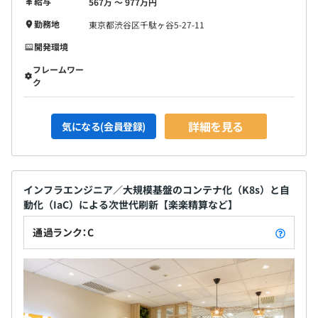
給与
567万 〜 977万円
勤務地
東京都渋谷区千駄ヶ谷5-27-11
開発環境
フレームワー
ク
【開発手法】
・総勢10数名のメンバーがおり、役割毎に数名単位のチ
詳細を見る
気になる(会員登録)
ームが存在しております。
・スクラムに近い体制を敷いており、スプリント開発をお
こなっております。
インフラエンジニア／大規模基盤のコンテナ化（K8s）と自
動化（IaC）による次世代刷新【楽楽精算など】
【開発チームの雰囲気】
・多様な役割に一緒にチャレンジしてくれる上司、先輩、
通過ランク：C
同僚、後輩に囲まれながら働くことができます。
・人と成長を大事にする社風なので、前向きなメンバーが
集まっています。
・品質にはこだわりますが、同時に無駄なことはしないと
決めているので、バランスを保った開発をおこなえます。