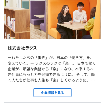
す。
・開発したシステムを多くの会社に利用していただけるた
め、社会への貢献を実感できます。
・技術イベントへの登壇や勉強会の開催などにも積極的に
取り組んでおり、成長できる環境です。
（※
想定年収
は年収提示額を保証するものではありません）
・ラクス社内での勤務となるため、私服勤務可です。
株式会社ラクス
9：00〜18：00
復数のクラウドサービスを提供しており各製品をそれぞれ
ーわたしたちの「働き」が、日本の「働き方」を、
■タイムリーシフト制度／マンスリーシフト制度
強化することにより幅広く使われる製品開発を進めていま
変えていく。ー ラクスのラクは「楽」。 日本で働く
働き方の柔軟性を促進するため、就業時間を前後1時間ま
す。製品の一例ですが、中堅企業向けバックオフィス業務
企業が、煩雑な業務から「楽」になり、本来するべ
で30分単位で日／月ごとに変更可
改善に注力し、特定顧客のカスタマイズは行わず、広く使
き仕事にもっと力を発揮できるように。 そして、働
例）8時-17時、8.5時-17.5時、9.5時-18.5時、10時-19時
われる製品づくりを目指しています。多くのお客様の痛み
く人たちが仕事も人生も「楽」しくなるように。 日
を解決できる領域に力を注いで拡げていき、製品単位にお
本は働きすぎで、世界の中でも長時間労働者の割合
■ラクスマイル制度
いてはそれぞれひとつでも十分に業務に役立つような機能
が突出して多くなっています。 そこでラクスは、日
企業情報を見る
子育て期間中、自分に合った勤務時間・評価スタイルの選
や使い勝手の強みを持たせていきます。
本の働きを「楽」にして日本の「働き方」を変えて
択が可能
いきたいと思っています。 ラクスのサービスは、企
※入社1年後から使用可能／アシスタントマネジャー、管