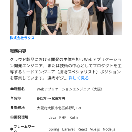
◆開発本部は事業部には属さない技術専門組織として活躍
しています！
各サービス部門は事業部制を採用しています。
開発本部は、エンジニアが所属する技術専門組織として、
サービスを横断して存在しています。
エンジニアがビジネスに貢献できると信じているので、エ
株式会社ラクス
ンジニアが大切にする価値観や、エンジニア自身がつくる
職務内容
カルチャーを重視した組織を構築したいからです。
エンジニアが生き生きと活躍できて働きやすく、楽しい環
クラウド製品における開発の主体を担うWebアプリケーショ
ン開発エンジニア、 または技術の中心としてプロダクトを主
境をつくることを目指しています。
導するリードエンジニア（技術スペシャリスト）ポジション
ラクスの役員はエンジニア経験者が多く、製品開発を重要
を募集しています。 選考ポジ...
詳しく見る
な経営の中心の一つと捉えています。
職種名
Webアプリケーションエンジニア（大阪）
給与
641万 〜 929万円
勤務地
大阪府大阪市北区鶴野町1-9
開発環境
Java
PHP
Kotlin
フレームワー
Spring
Laravel
React
Vue.js
Node.js
ク