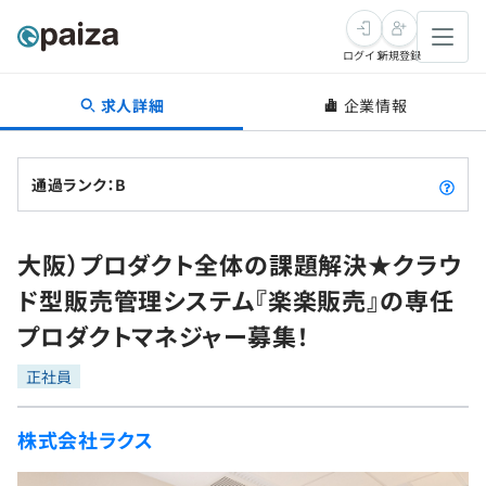
ログイン
新規登録
求人詳細
企業情報
転職・キャリア
未経験転職
求人検索
通過ランク：B
新卒就活
求人検索
インタビュー
大阪）プロダクト全体の課題解決★クラウ
学習
求人検索
インタビュー
転職成功ガイド
ド型販売管理システム『楽楽販売』の専任
本選考
スキルチェック
講座一覧
プロダクトマネジャー募集！
転職成功ガイド
転職エージェント
ゲーム・マンガ
インターン
プログラミング言語
正社員
問題集
メディア
SQL
4択課題
株式会社ラクス
新卒エージェント
paizaとは？
Tech Team Journal
評価結果一覧
ナレッジ