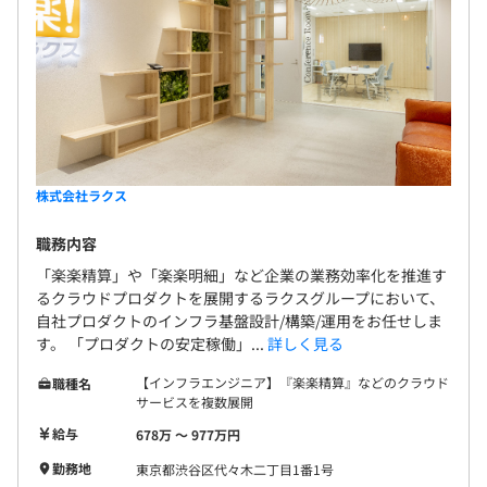
・自分の意見をサービスに反映させることもできるため、
今までとは異なる役割にもチャレンジできます。
【開発環境】
・利用言語：PHP、 PL/pgSQL
・ミドルウェア：Apache、Postfix
・フレームワーク・ライブラリ：Zend Framework、
株式会社ラクス
Sass、 jQuery
・データベース：PostgreSQL
職務内容
・開発環境：ノートPC・ワイドディスプレイ2台支給
「楽楽精算」や「楽楽明細」など企業の業務効率化を推進す
（Windows or Mac選択可能）
るクラウドプロダクトを展開するラクスグループにおいて、
・IDE：PhpStorm
自社プロダクトのインフラ基盤設計/構築/運用をお任せしま
・コードレビュー：Pull Request ベース（GitLabの
す。 「プロダクトの安定稼働」...
詳しく見る
MergeRequest使用）でのコードレビュー
・手法：ウォーターフォール
【インフラエンジニア】『楽楽精算』などのクラウド
職種名
サービスを複数展開
・バージョン管理システム：GitLab
・チケット管理システム：Googleスプレッドシート、販
給与
678万 〜 977万円
売での楽楽販売でのタスク管理
勤務地
東京都渋谷区代々木二丁目1番1号
・CI、テスト：Jenkins、Selenium/Selenide、