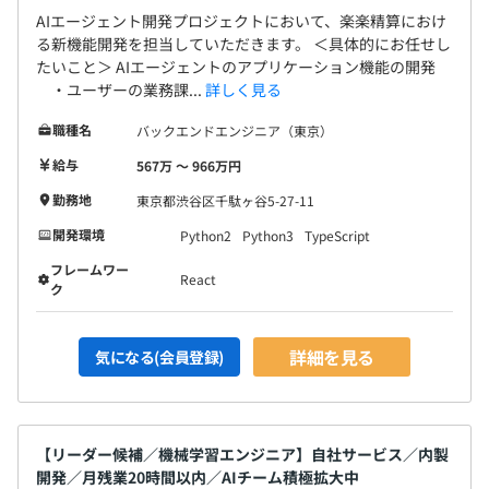
AIエージェント開発プロジェクトにおいて、楽楽精算におけ
る新機能開発を担当していただきます。 ＜具体的にお任せし
たいこと＞ AIエージェントのアプリケーション機能の開発
・ユーザーの業務課...
詳しく見る
職種名
バックエンドエンジニア（東京）
給与
567万 〜 966万円
勤務地
東京都渋谷区千駄ヶ谷5-27-11
開発環境
Python2
Python3
TypeScript
フレームワー
React
ク
詳細を見る
気になる(会員登録)
【リーダー候補／機械学習エンジニア】自社サービス／内製
開発／月残業20時間以内／AIチーム積極拡大中