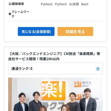
開発環境
Python2
Python3
Go言語
Bash
Codeception
フレームワー
ク
・エンジニア専用の評価制度を用意しています。
詳細を見る
気になる(会員登録)
・月一回、各々が設定した目標への進捗度合いなどをチェ
ックする上司との1on1面談があります。業務については
もちろん、キャリアについてのアドバイスを受けることが
できます。
【大阪／バックエンドエンジニア】CM放送「楽楽精算」等
自社サービス開発！残業20h以内
・実績はもちろんプロセスや行動指針なども考慮し、評価
します。また、エンジニアのキャリアパスとして、マネジ
通過ランク：E
メントコースとスペシャリストコースが用意されています
のでスペシャリストコースでエンジニア道を極めることが
できます。
開発本部全体：約250名