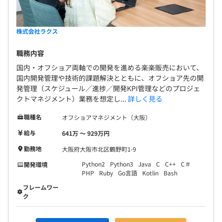
◆マネジメント系とスペシャリスト系で業務を分担してい
ます！
マネジメント系：PM／PdM業務（進捗管理、リソース管
株式会社ラクス
理、メンバー育成、改善活動など）
スペシャリスト系：開発技術リードや技術育成、技術発信
職務内容
など
国内・オフショア両軸での開発を進める楽楽販売において、
国内開発管理や技術的課題解決とともに、オフショア先の開
発管理（スケジュール／進捗／開発KPI管理などのプロジェ
クトマネジメント）業務を想定し...
詳しく見る
職種名
オフショアマネジメント（大阪）
給与
641万 〜 929万円
勤務地
大阪府大阪市北区鶴野町1-9
Python2
Python3
Java
C
C++
C＃
開発環境
PHP
Ruby
Go言語
Kotlin
Bash
フレームワー
ク