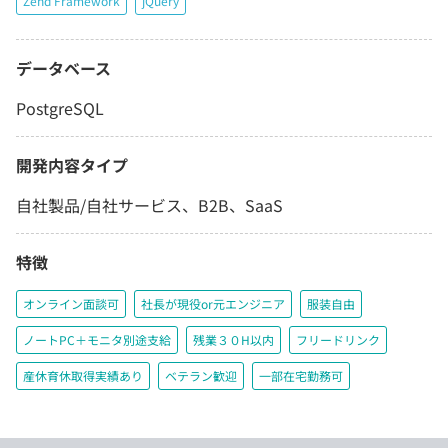
Zend Framework
jQuery
データベース
PostgreSQL
開発内容タイプ
自社製品/自社サービス、B2B、SaaS
特徴
オンライン面談可
社長が現役or元エンジニア
服装自由
ノートPC＋モニタ別途支給
残業３０H以内
フリードリンク
産休育休取得実績あり
ベテラン歓迎
一部在宅勤務可