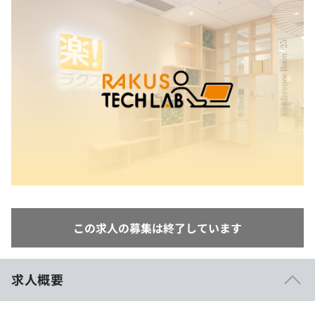
イベント・セミナー
paiza times
再チャレンジ結果一覧
リファレンス
インタビュー
note
就活成功ガイド
プラン
個人向けプラン
法人向けプラン
学校向けプラン
契約内容・クーポン
この求人の募集は終了しています
求人概要