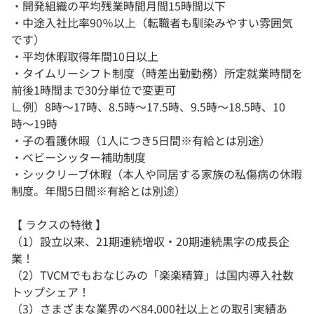
・開発組織の平均残業時間月間15時間以下
・中途入社比率90％以上（転職者も馴染みやすい雰囲気
です）
・平均休暇取得年間10日以上
・タイムリーシフト制度（時差出勤勤務）所定就業時間を
前後1時間まで30分単位で変更可
∟例）8時〜17時、8.5時〜17.5時、9.5時〜18.5時、10
時〜19時
・子の看護休暇（1人につき5日間※有給とは別途）
・ベビーシッター補助制度
・シックリーブ休暇（本人や同居する家族の私傷病の休暇
制度。年間5日間※有給とは別途）
【 ラクスの特徴 】
（1）設立以来、21期連続増収・20期連続黒字の成長企
業！
（2）TVCMでもおなじみの「楽楽精算」は国内導入社数
トップシェア！
（3）さまざまな業界のべ84,000社以上との取引実績あ