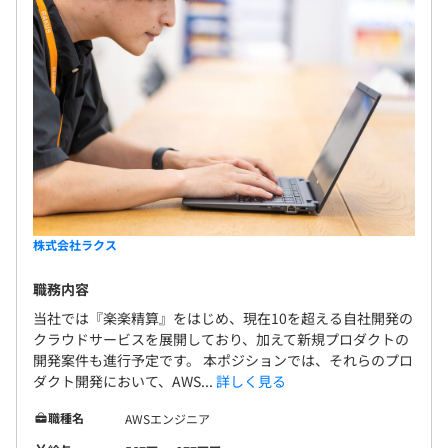
・エンジニアはセルフラーニングの成果を共有するための
社内勉強会を定期的に実施。熟練エンジニアは、若手、中
※管理職は年俸制のため除きます
堅のエンジニア向けの勉強会を実施して、次世代のエンジ
ニア育成を図っています。また、社外の勉強会、セミナー
への参加も推奨しており、半年で最低2回、年間でトータ
ル4回以上の参加を推奨しています。
・通信教育コース受講補助
昇給：年1回（5月）
・豊富な社内蔵書（希望する技術書を購入可）
株式会社ラクス
各種社会保険完備（雇用保険、労災保険、健康保険、厚生
PC：ノートPC（Windows or Mac選択可能）
年金）
職務内容
ディスプレイ：ワイドディスプレイ2台支給
当社では『楽楽精算』をはじめ、現在10を超える自社開発の
クラウドサービスを展開しており、加えて新規プロダクトの
開発案件も進行予定です。 本ポジションでは、それらのプロ
6カ月（条件などの変更はありません）
ダクト開発において、AWS...
詳しく見る
ウォーターフォール
職種名
AWSエンジニア