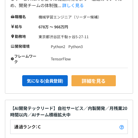
め、開発チームの体制強...
詳しく見る
職種名
機械学習エンジニア（リーダー候補）
給与
678万 〜 966万円
勤務地
東京都渋谷区千駄ヶ谷5-27-11
開発環境
Python2
Python3
フレームワー
TensorFlow
ク
詳細を見る
気になる(会員登録)
【AI開発テックリード】自社サービス／内製開発／月残業20
時間以内／AIチーム積極拡大中
通過ランク：C