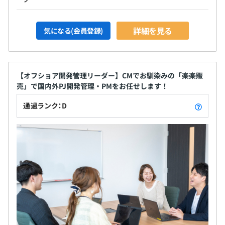
◆ほとんどが正社員の内製開発です！
各サービスごとに1チーム5〜10名程度でのチーム開発を
詳細を見る
気になる(会員登録)
おこなっています。
《基本構成》
管理職／マネジメント系リーダー／技術スペシャリスト系
【オフショア開発管理リーダー】CMでお馴染みの「楽楽販
リーダー／開発メンバー
売」で国内外PJ開発管理・PMをお任せします！
《役割の例》
通過ランク：D
・プロジェクトマネジャー
・プロダクトマネジャー
・テックリード（技術スペシャリスト）
・サーバサイドエンジニア
・フロントエンドエンジニア
・他に他部署となるデザイナー、インフラエンジニア、プ
ロダクトマーケティングマネジャー、カスタマーサポート
などと連携します。