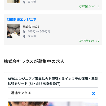
∟子どもの看護や検診等のための休暇を付与（※子ども1
■楽楽勤怠…勤怠管理・給与計算システム
東京都
り、6回選出企業として表彰されました。
応募可能ランク：C
人あたり5日間、2人以上で10日間）
（
https://www.rakurakukintai.jp/
）
◎平均休暇取得年間10日以上
■楽楽自動応対…メール共有・管理に特化したメールグル
制御開発エンジニア
ープウェア
株式会社ACE
（
https://www.maildealer.jp/
）
400万 〜 600万円
大阪府
応募可能ランク：D
・深夜手当
■Curumeru（クルメル）…複数拠点向けメール配信シス
・正月手当
テム
・通勤手当（上限10万円／月）
（
https://www.curumeru.jp/
）
・赴任手当
株式会社ラクスが募集中の求人
・出張手当
■楽楽メールマーケティング…メルマガ配信、一斉メール
・深夜特別手当
配信サービス
・単身赴任手当
（
https://www.hai2mail.jp/
）
AWSエンジニア／事業拡大を牽引するインフラの運用・基盤
・家族手当
拡張をリード (SI・SES出身者歓迎)
∟子1人3万円／月、2人 5万円／月、3人以上 6万円／月を
18歳まで支給（※アシスタントマネジャー、管理職は支給
通過ランク：D
対象外）
・会社としてスキルアップのためのセルフラーニングを推
奨しています。