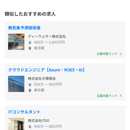
ラクスの役員はエンジニア経験者が多く、製品開発を重要
業に一番効果をもたらすクラウドサービスを提供し
理職は対象外となります。
な経営の中心の1つと捉えています。
ています。 日本がこれからも安心して継続的に生活
休憩時間：60分
類似したおすすめの求人
をしていける、心身ともに豊かな社会であるため
平均残業時間：平均16時間以下／月
【サービス例】
に、 『ITサービスで企業の成長を継続的に支援』し
微気象予測技術者
■楽楽販売
続けていきます。 ラクスの特徴・TOPICS
販売管理業務を飛躍的に標準化・効率化させるクラウド型
ディーウェザー株式会社
■■■■■■■■■■■■■■■■■■■■■■■
の販売管理システムです。販売管理はもちろんのこと、外
600万 〜 1,000万円
■■■■■■■■■■■■■ （1）設立以来、24期
・完全週休2日制（土、日）
東京都
注依頼・納期管理、広告案件管理／原価管理、プロジェク
連続増収の成長企業！ （2）TVCMでもおなじみの
応募可能ランク：C
・祝日
ト管理など、その他さまざまな業務の標準化・効率化にも
「楽楽精算」は国内導入社数トップシェア！ （3）さ
・年末年始休暇
活用できます。
まざまな業界のべ84,000社以上との取引実績あり！
・夏期休暇
クラウドエンジニア【Azure・M365・AI】
（4）技術登壇などをしている優秀なエンジニアが多
・有給休暇（有給消化率80％以上 ※2019年3月期実績）
【その他】
株式会社大塚商会
数在籍！ （5）「働きがいのある会社」ランキングで
・時間単位有給休暇
ラクスが提供する各種企業向けクラウドサービス
550万 〜 900万円
6年連続ベストカンパニーに選出！※1
・産前／産後休暇（取得後の復帰率100％）
東京都
■楽楽精算…交通費精算・経費精算システム
■■■■■■■■■■■■■■■■■■■■■■■
応募可能ランク：F
・慶弔休暇（例：結婚時7日間の休暇付与）
（
https://www.rakurakuseisan.jp/
）
■■■■■■■■■■■ ※1Great Place to Work
・シックリーブ制度
Institute Japanが発表した2022年版日本における
∟本人や家族が私傷病となった場合最大、5日間の休暇を
■楽楽明細…Web給与明細発行システム
ITコンサルタント
「働きがいのある会社」ランキングでベスト100に選
付与
（
https://www.rakurakumeisai.jp/
）
株式会社ITSO
出されました。 また、2022年は初参加の2018年版ラ
・子の看護休暇
450万 〜 800万円
ンキングから6年連続「ベストカンパニー」選出とな