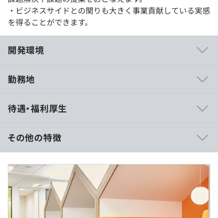
・ビジネスサイドとの関りも大きく事業貢献している実感
を得ることができます。
開発環境
勤務地
・国内で先駆けてクラウド事業をおこない、培ってきた技
待遇・福利厚生
術・ノウハウがあり、業界でもトップレベルのWebアプリ
ケーション開発技術を身につけることができます。
・企画、開発、営業、サポートをすべて社内に持っている
その他の特徴
ため、エンジニアもユーザーの声にふれる機会が多く、
UX向上を意識した開発をおこなうことができます。
（例）年収716万の場合
・一度開発して終わりではなく、腰を据えてサービスをよ
月額46.4万円（基本給36.8万円＋時間外手当6.2万円＋そ
りよくしていく開発をおこなうことができます。
の他手当1万円）
・エンジニアの意見が受け入れられやすい環境です。エン
※時間外労働の有無に関わらず月20時間相当分の時間外
ジニアの働きやすい環境はエンジニアがつくるというスタ
手当を支給します
ンスで、開発プロセスや職場環境の改善がおこなわれま
※試用期間（6ヵ月）中の条件変更はありません