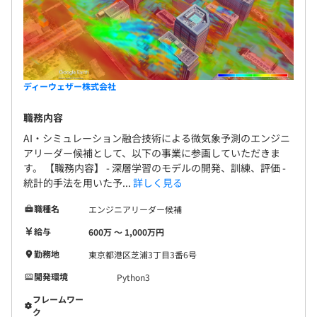
ディーウェザー株式会社
職務内容
AI・シミュレーション融合技術による微気象予測のエンジニ
アリーダー候補として、以下の事業に参画していただきま
す。 【職務内容】 - 深層学習のモデルの開発、訓練、評価 -
統計的手法を用いた予...
詳しく見る
職種名
エンジニアリーダー候補
給与
600万 〜 1,000万円
勤務地
東京都港区芝浦3丁目3番6号
開発環境
Python3
フレームワー
ク