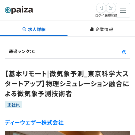
ログイン
新規登録
求人詳細
企業情報
転職・キャリア
未経験転職
求人検索
通過ランク：C
新卒就活
求人検索
インタビュー
【基本リモート|微気象予測_東京科学大ス
学習
求人検索
インタビュー
転職成功ガイド
タートアップ】物理シミュレーション融合に
本選考
スキルチェック
講座一覧
よる微気象予測技術者
転職成功ガイド
転職エージェント
ゲーム・マンガ
インターン
プログラミング言語
正社員
問題集
メディア
SQL
4択課題
ディーウェザー株式会社
新卒エージェント
paizaとは？
Tech Team Journal
評価結果一覧
ナレッジ