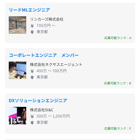
受動喫煙防止措置に関する事項
インフラの社会実装で未来社会を自然と調和させる
社会保険完備（健康保険・厚生年金加入・雇用保険・労災
リードMLエンジニア
・従業員に対する受動喫煙対策：あり
わたしたちのビジョンは、微気象インフラを世界に
保険）
リンカーズ株式会社
屋内禁煙
先駆けて社会実装し、世界中のさまざまな自律機器
700万円 〜
やサービスが簡単に活用できるプラットフォームを
東京都
構築することです。環境と調和した持続可能な社会を
応募可能ランク：A
実現することを目指しています。具体的には、ドロー
無期雇用
ン物流、スマートプラント、ビルエネルギーマネジ
コーポレートエンジニア メンバー
メントなど、未来社会に必要不可欠なサービスにお
株式会社ネクサスエージェント
いて、微気象予測情報を提供し、安全で効率的な都
400万 〜 700万円
市づくりを支援します。 ◇微気象予測技術で世界を
3カ月
東京都
リード：リチャードソンの夢を超えて 1922年にリチ
応募可能ランク：B
ャードソン博士が提唱した数値気象予測の夢は、現
在、都市単位で実現されていますが、わたしたちは
DXソリューションエンジニア
さらにその先を目指しています。現代の気象予測が市
株式会社SI&C
単位の情報に留まる中、わたしたちは街区単位での
500万 〜 1,200万円
微気象予測を可能にする技術を開発し、リチャード
東京都
ソンの夢を超えた未来社会の構築に貢献しています。
応募可能ランク：F
微気象を再現・解明・予測し、それを制御すること