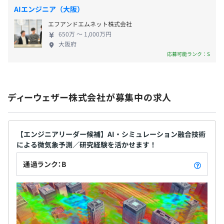
で、自然と社会が調和する持続可能な未来をともに
AIエンジニア（大阪）
つくり上げる新たな仲間を募集しています。 【当社
エフアンドエムネット株式会社
で働く魅力】 ■最先端技術に触れる機会 微気象予測
650万 〜 1,000万円
という世界でも先駆的な技術分野で活躍できる環境
大阪府
が整っています。物理シミュレーションと深層学習の
応募可能ランク：S
融合によるリアルタイム予測技術を開発し、未来の
都市環境や自律機器に革命を起こす挑戦に参加でき
ます。 ■未来社会の実現に貢献 わたしたちが提供す
ディーウェザー株式会社が募集中の求人
る微気象プラットフォームは、都市の安全性向上や
環境負荷の削減に直接貢献する可能性を持っていま
す。あなたの仕事が、次世代のスマートシティやドロ
ーン物流、環境に優しい都市設計といった未来の社
【エンジニアリーダー候補】AI・シミュレーション融合技術
による微気象予測／研究経験を活かせます！
会サービスを実現する鍵となります。 ■アーリース
テージからの成長体験 創業間もないスタートアップ
通過ランク：B
の初期メンバーとして、事業・プロダクト・組織文
化の構築に深く関与できます。自らの手で会社の成長
を推進し、成功体験を積み重ねることができる貴重
な機会です。