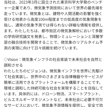
当社は、2023年3月に設立された東京科学大学発のベンチ
ャー企業であり、微気象予測技術において世界の最先端を
走っています。微気象とは、建物や人間活動の影響を強く
受ける地表から高度100m程度までの低高度の気象現象を
指し、通常の気象予測では得られない詳細な情報を提供し
ます。わたしたちは、都市街区の微気象解析において多数
の学術研究論文を発表し、物理シミュレーションと深層学
習の融合技術を開発することで、微気象のリアルタイム予
測の実現に向けて日々挑戦を続けています。
◇Vision：微気象インフラの社会実装で未来社会を自然と
調和させる
わたしたちのビジョンは、微気象インフラを世界に先駆け
て社会実装し、世界中のさまざまな自律機器やサービスが
簡単に活用できるプラットフォームを構築することです。
環境と調和した持続可能な社会を実現することを目指して
います。具体的には、ドローン物流、スマートプラント、
ビルエネルギーマネジメントなど、未来社会に必要不可欠
なサービスにおいて、微気象予測情報を提供し、安全で効