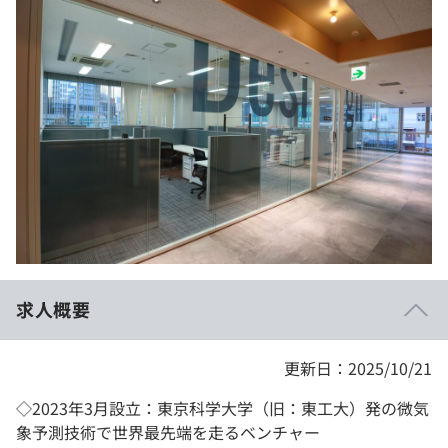
イベント・セミナー
paiza times
再チャレンジ結果一覧
リファレンス
インタビュー
note
就活成功ガイド
プラン
個人向けプラン
法人向けプラン
学校向けプラン
求人概要
契約内容・クーポン
更新日：2025/10/21
◇2023年3月設立：東京科学大学（旧：東工大）発の微気
象予測技術で世界最先端を走るベンチャー