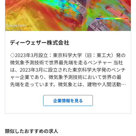
※フレックス制度あり
休憩時間：休憩60分 ※昼食時間は業務の都合により各々
の自主性に任せています
平均残業時間：平均10-20時間／月
ディーウェザー株式会社
完全週休2日制／年末年始休暇等
◇2023年3月設立：東京科学大学（旧：東工大）発の
■基本リモート(週1日程度出社)
微気象予測技術で世界最先端を走るベンチャー 当社
週1回程度、田町の当社オフィスでの会議やクライアント
は、2023年3月に設立された東京科学大学発のベンチ
との対面会議がある場合があります。その際には調整させ
ャー企業であり、微気象予測技術において世界の最
てください。
交通費支給（上限あり）
先端を走っています。微気象とは、建物や人間活動の
影響を強く受ける地表から高度100m程度までの低高
就業場所の変更範囲
度の気象現象を指し、通常の気象予測では得られな
企業情報を見る
＜雇入時＞
い詳細な情報を提供します。わたしたちは、都市街区
東京本社、および自宅
昇給昇格は業績に合わせ随時おこなっております。
の微気象解析において多数の学術研究論文を発表
＜変更範囲＞
し、物理シミュレーションと深層学習の融合技術を
会社の定める場所（テレワークをおこなう場所を含む）
開発することで、微気象のリアルタイム予測の実現
類似したおすすめの求人
に向けて日々挑戦を続けています。 ◇Vision：微気象