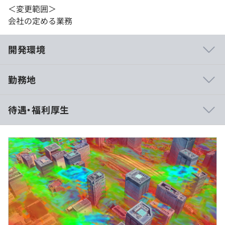
＜変更範囲＞
会社の定める業務
開発環境
勤務地
最新の Mac Book Pro を支給します
待遇・福利厚生
（※
想定年収
は年収提示額を保証するものではありません）
Docker、Terraform
9：00～18：00