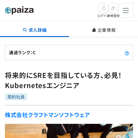
ログイン
新規登録
求人詳細
企業情報
転職・キャリア
未経験転職
求人検索
通過ランク：C
新卒就活
求人検索
インタビュー
将来的にSREを目指している方、必見！
学習
求人検索
インタビュー
転職成功ガイド
Kubernetesエンジニア
本選考
スキルチェック
講座一覧
転職成功ガイド
転職エージェント
契約社員
ゲーム・マンガ
インターン
プログラミング言語
問題集
株式会社クラフトマンソフトウェア
メディア
SQL
4択課題
新卒エージェント
paizaとは？
Tech Team Journal
評価結果一覧
ナレッジ