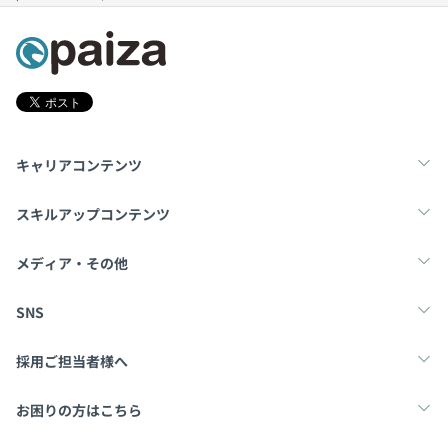
・Androidアプリ・OSの構成管理ツール ( Golang,
Next.js )チーム
・製品検査システム ( TypeScript, Next.js ) 開発チーム
・Kubernetes以外で動くアプリケーションの運用保守チ
ーム
・ITヘルプデスクチーム
キャリアコンテンツ
【自社開発】
・『AppThrust』開発チーム
転職・キャリア
未経験転職
新卒就活
・監視チーム
スキルアップコンテンツ
学習
スキルチェック
マンガ・ゲーム
メディア・その他
Tech Team Journal
paiza times
note
SNS
X
Facebook
採用ご担当者様へ
スクラム開発を実施しています。
採用・教育をお考えの企業様へ
中途求人掲載はこちら
お困りの方はこちら
各チームは5名前後で構成され、プロダクトオーナー（1