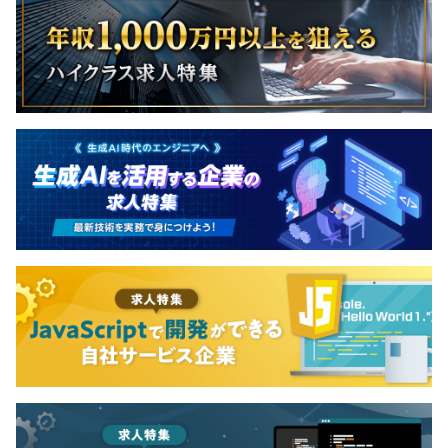
私たちは、社員一人ひとりが自分らしく活躍できる環境と
成長を大切にし、1on1などの対話を通じて最適なキャリ
アパスを見つけるサポートを行っています。
自分の興味や強みに応じて、多様なキャリアパスを歩むこ
とが可能です。
■ スペシャリスト
技術分野に特化し、専門性を高めながらチームをリードす
る役割です。特定の分野に深く関わり、課題解決を進める
エキスパートとして活躍できます。
■ マネジメント
組織運営に関わるキャリアです。
ヒューマンマネジメントや、プロジェクトの資源・資産・
リスク管理などを担当し、チームや組織全体を支えるポジ