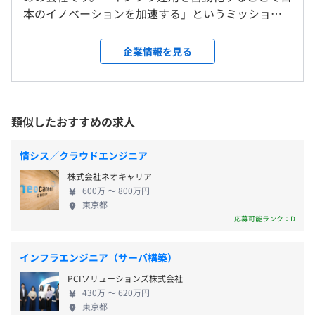
キュリティ対策、ビルド環境の整備やデプロイメントパイ
本のイノベーションを加速する」というミッション
＜雇入時＞
プラインの構築などの初期作業が不要になります。これに
のもと、インフラに特化して事業を展開。わたした
神田オフィス（東京都千代田区神田須田町1-24-4 THE
・書籍購入手当
よってアプリケーション開発者がやることは開発したソー
ちは、「インフラ・セキュリティにかかるコストを
CROSS神田 2階）もしくは自宅（リモートワーク）
企業情報を見る
・資格手当
スコードをGitHubへpushするだけになり、本番グレード
限りなくゼロにしたい」という想いを持ちながら、
＜変更範囲＞
のインフラでアプリケーションをすぐに公開できます。
開発に取り組んでいます。 【自社プロダクト】 クラ
会社の定める場所（テレワークを行う場所を含む）
フトマンソフトウェアは、「開発者の仕事をより創
造的で楽しいものにしたい」という想いのもと、開
類似したおすすめの求人
受動喫煙防止措置に関する事項
随時
発者向けテスト自動化サービス「ShouldBee」やア
従業員に対する受動喫煙対策：あり
AWS Sandbox環境の提供
プリのバグを洗い出すサービス「Bughunt」フルス
屋内原則禁煙（喫煙室あり）
情シス／クラウドエンジニア
AIライセンスの配布
タック開発支援など、ITを主軸としたサービスで創業
株式会社ネオキャリア
しました。 現在は以下のプロダクトを開発していま
社会保険完備（健康保険・厚生年金加入・雇用保険・労災
◎資格取得支援制度や社内勉強会あり
600万 〜 800万円
す。 ◆クラウドインフラ構築・保守運用管理なしに
東京都
保険）
- 社内勉強会の開催
アプリケーション開発が可能になるプラットフォー
応募可能ランク：D
関東ITソフトウェア健康保険組合加入
- 書籍、社外勉強会・カンファレンス参加費用の補助制度
ム『AppThrust』 HerokuやVercelといったアプリケ
- 研修の実施、資格手当制度
ーション開発プラットフォームを自分のクラウドに
インフラエンジニア（サーバ構築）
- コードレビュー、ペアプログラミングの実施
すぐ構築できるサービスです。 AppThrustを使う
- OSS プロジェクトへの参加
PCIソリューションズ株式会社
と、これまでアプリケーションを開発して公開する
- メンター制度
有期雇用
430万 〜 620万円
ために必要だったAWSへのインフラ構築やセキュリ
東京都