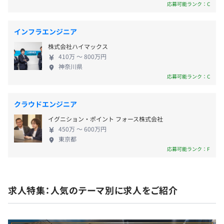
ティ対策、ビルド環境の整備やデプロイメントパイ
応募可能ランク：C
契約更新の有無・契約期間の定め
プラインの構築などの初期作業が不要になります。こ
あり(弊社規定による)
れによってアプリケーション開発者がやることは開
インフラエンジニア
相談の上、ご希望のマシンを支給いたします。
発したソースコードをGitHubへpushするだけにな
株式会社ハイマックス
り、本番グレードのインフラでアプリケーションを
契約更新の判断基準
410万 〜 800万円
すぐに公開できます。 【受託プロジェクト】 受託案
契約の更新は、本人の能力、業務量、業務成績、勤務態
神奈川県
件ではインフラ関連を中心に、ヒアリングからサー
度、会社の経営状況により総合的に判断する
応募可能ランク：C
アジャイル、スクラム
ビス運用まで一貫して対応しています。大手企業様と
取引しており、大規模案件で活躍できる環境です。
契約更新の上限
クラウドエンジニア
企業様が本業に専念できるよう、インフラの専門家
上限の定めなし
イグニション・ポイント フォース株式会社
として、多岐にわたるサービスをカスタマイズして
450万 〜 600万円
提供しており、幅広い経験・知識・技術を身につけ
東京都
られます。
応募可能ランク：F
Docker、Terraform、Kubernetes
求人特集：人気のテーマ別に求人をご紹介