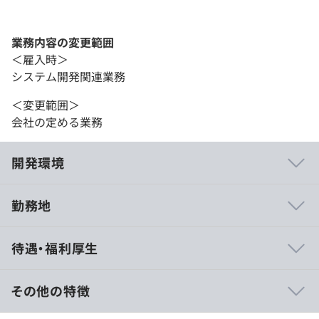
業務内容の変更範囲
＜雇入時＞
システム開発関連業務
＜変更範囲＞
会社の定める業務
開発環境
勤務地
・Slackチャット／ハドルを使用することで、リモートワ
待遇・福利厚生
ークの課題であるコミュニケーションロスを防いでいま
す。
・ドキュメントをベースに、アジャイル開発のスクラム手
その他の特徴
法でスプリントごとにゴールを定めながら仕事を進めてい
ます。