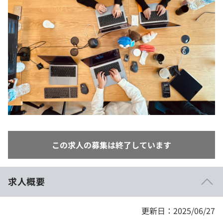
イベント・セミナー
paiza times
再チャレンジ結果一覧
リファレンス
インタビュー
note
就活成功ガイド
プラン
個人向けプラン
法人向けプラン
学校向けプラン
この求人の募集は終了しています
契約内容・クーポン
求人概要
更新日：2025/06/27