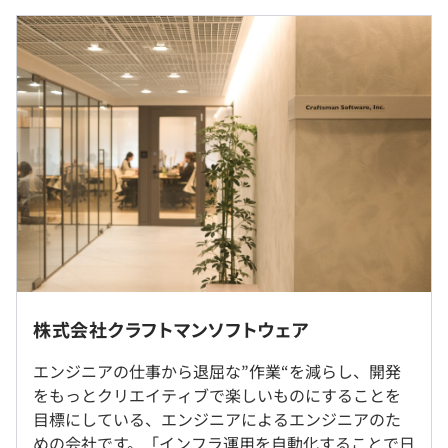
・1週間に1回定例会議、およびスプリントミーティング
（※
想定年収
は年収提示額を保証するものではありません）
を実施して状況を確認しています。
・1日に1〜2回ほど状況確認や課題解決のための短いミー
ティングもおこなうので、1人で悩むことはありません。
9：00〜18：00（実働8時間）
・当社のエンジニアは、「プライバシーマーク」
※勤務時間は調整可能です。
「ISMS」「CIWセキュリティアナリスト」の資格を所持
※残業の場合もありますが、残業非推奨としているため基
しており、サービスの質向上を目指して日々技術向上に取
本定時で帰れます。
り組んでいます。
休憩時間：12:00〜13:00（60分）
平均残業時間：平均7時間程度／月
◆クラウドインフラ構築・保守運用管理なしにアプリケー
週1程度の出社をお願いします。
ション開発が可能になるプラットフォーム『AppThrust』
出社勤務地は、東京都千代田区神田です。
株式会社クラフトマンソフトウェア
・完全週休2日制（土曜・日曜・祝日）
HerokuやVercelといったアプリケーション開発プラット
・夏季休暇
フォームを自分のクラウドにすぐ構築できるサービスで
補足：2週間に一度のスクラムイベントはオフライン参加
エンジニアの仕事から退屈な”作業“を減らし、開発
・年末年始休暇
す。
必須
をもっとクリエイティブで楽しいものにすることを
・有給休暇
AppThrustを使うと、これまでアプリケーションを開発し
目標にしている、エンジニアによるエンジニアのた
て公開するために必要だったAWSへのインフラ構築やセ
めの会社です。「インフラ運用を自動化することで日
就業場所の変更範囲