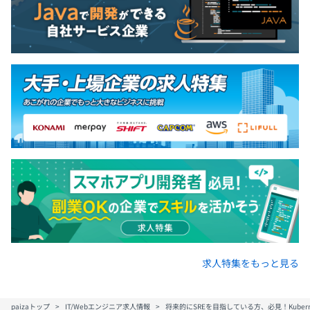
ションです。
■ ゼネラリスト
幅広い知識を活かして、多様な業務に対応するキャリアで
す。組織内で異なる分野を横断しながら組織を支えるポジ
ションです。
会社全体は60名程度です。
【受託開発】
・Kubernetes基盤開発・運用チーム
・インフラリファクタリング・IaCチーム
・Kubernetes上で動くアプリケーションの開発・運用保
守チーム
求人特集をもっと見る
・Androidアプリ・OSのビルドシステム ( Golang,
ArgoWorkflows )チーム
paizaトップ
IT/Webエンジニア求人情報
将来的にSREを目指している方、必見！Kubern