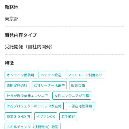
勤務地
東京都
開発内容タイプ
受託開発（自社内開発）
特徴
オンライン面談可
ベテラン歓迎
フルリモート制度あり
原則定時退社
女性リーダー活躍中
服装自由
社長が現役or元エンジニア
女性エンジニアが在籍
OSSプロジェクトのコミッタが在籍
一部在宅勤務可
残業３０H以内
イヤホンOK
若手歓迎
スキルチェンジ（技術転向）歓迎