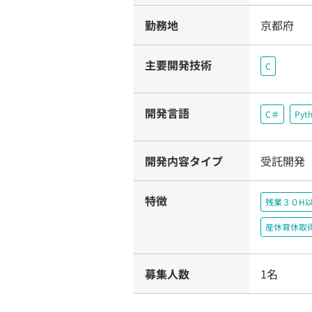
勤務地
京都府
主要開発技術
C
開発言語
C＃
Pyt
開発内容タイプ
受託開発
特徴
残業３０H
産休育休取
募集人数
1名