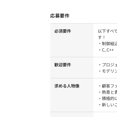
応募要件
必須要件
以下すべ
す！
・制御組
・C, C
歓迎要件
・プロジ
・モデリ
求める人物像
・顧客フ
・熱意と
・積極的
・新しい