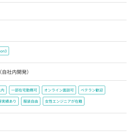
hon3
（自社内開発）
以内
一部在宅勤務可
オンライン面談可
ベテラン歓迎
得実績あり
服装自由
女性エンジニアが在籍