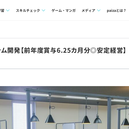
学習
スキルチェック
ゲーム・マンガ
メディア
paizaとは？
講座一覧
プログラミング言語
Tech Team Journal
問題集
SQL
paiza times
テム開発【前年度賞与6.25カ月分◎安定経営】
4択課題
評価結果一覧
note
ント
ナレッジ
再チャレンジ結果一覧
ミナー
リファレンス
プラン
ド
個人向けプラン
法人向けプラン
学校向けプラン