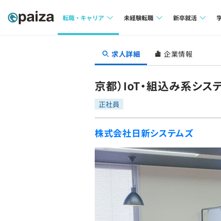
転職・キャリア
未経験転職
新卒就活
求人検索
求人検索
求人検索
求人詳細
企業情報
本選考
インタビュー
インタビュー
インターン
京都）IoT・組込み系シス
転職成功ガイド
転職成功ガイド
正社員
新卒エージェ
転職エージェント
株式会社日新システムズ
イベント・セ
インタビュー
就活成功ガイ