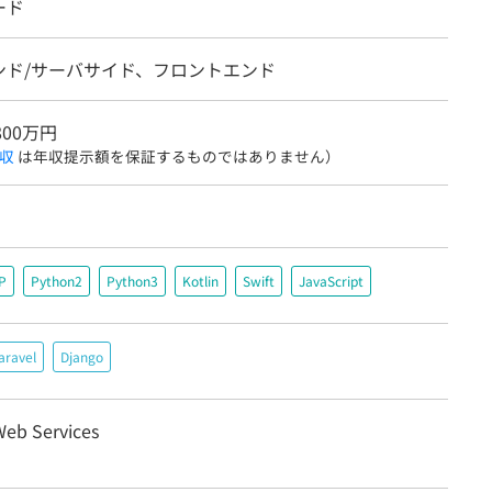
ード
ンド/サーバサイド、フロントエンド
800万円
収
は年収提示額を保証するものではありません）
P
Python2
Python3
Kotlin
Swift
JavaScript
aravel
Django
eb Services