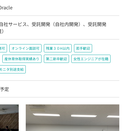
racle
/自社サービス、受託開発（自社内開発）、受託開発
駐）
務可
オンライン面談可
残業３０H以内
若手歓迎
産休育休取得実績あり
第二新卒歓迎
女性エンジニアが在籍
＋モニタ別途支給
を予定