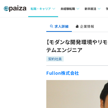
転職・キャリア
未経験転職
新卒就活
求人検索
求人検索
求人検索
求人詳細
企業情報
本選考
インタビュー
インタビュー
インターン
【モダンな開発環境やリモ
転職成功ガイド
転職成功ガイド
テムエンジニア
新卒エージェ
転職エージェント
契約社員
イベント・セ
Fullon株式会社
インタビュー
就活成功ガイ