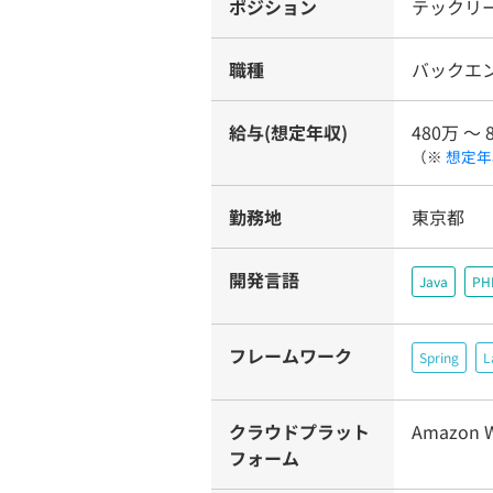
ポジション
テックリ
職種
バックエ
給与(想定年収)
480万 〜 
（※
想定年
勤務地
東京都
開発言語
Java
PH
フレームワーク
Spring
L
クラウドプラット
Amazon W
フォーム