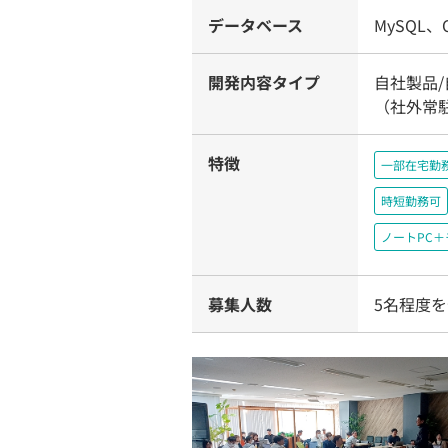
データベース
MySQL、O
開発内容タイプ
自社製品
（社外常
特徴
一部在宅勤
時短勤務可
ノートPC
募集人数
5名程度