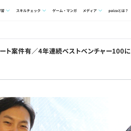
学習
スキルチェック
ゲーム・マンガ
メディア
paizaとは？
講座一覧
プログラミング言語
Tech Team Journal
問題集
SQL
paiza times
ート案件有／4年連続ベストベンチャー100
4択課題
評価結果一覧
note
ント
ナレッジ
再チャレンジ結果一覧
ミナー
リファレンス
プラン
ド
個人向けプラン
法人向けプラン
学校向けプラン