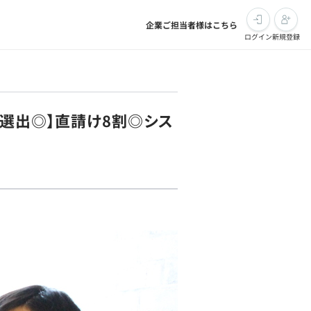
企業ご担当者様はこちら
ログイン
新規登録
に選出◎】直請け8割◎シス