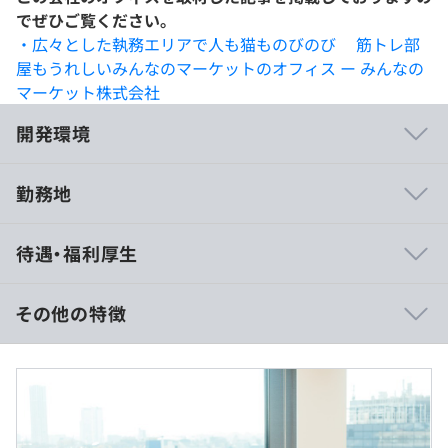
でぜひご覧ください。
・広々とした執務エリアで人も猫ものびのび 筋トレ部
屋もうれしいみんなのマーケットのオフィス ー みんなの
マーケット株式会社
開発環境
勤務地
全員で、小手先でない、本質的な解決を目指しています。
待遇・福利厚生
・チーム全員で考える課題解決
- 大枠の課題に対して、チームで解決方法を導き出し
ます。プロダクトマネージャーだけでなく、エンジニア、
その他の特徴
デザイナー、インフラのメンバー全員が、自分のメインの
仕事をするだけでなく一緒にプロダクトのUXを考えて、
月給500,000円〜750,000円
どうすれば課題を最適に解決できるかを考えながら開発を
■月給内訳
進める体制です。
500,000円（時間外手当130,050円（45h）含む）
・スピーディー（爆速）
750,000円（時間外手当195,075円（45h）含む）