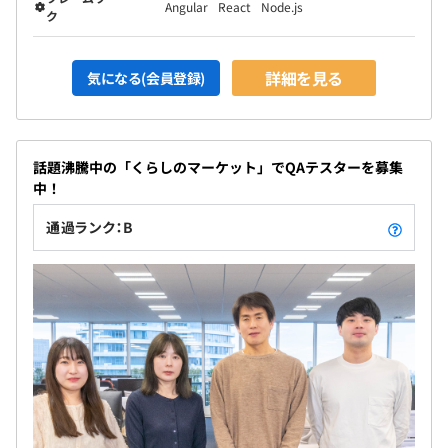
Angular
React
Node.js
ク
詳細を見る
気になる(会員登録)
話題沸騰中の「くらしのマーケット」でQAテスターを募集
中！
通過ランク：B