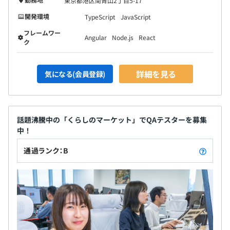
東京都港区南青山2丁目5-17
開発環境
TypeScript
JavaScript
フレームワー
Angular
Node.js
React
ク
詳細を見る
気になる(会員登録)
話題沸騰中の「くらしのマーケット」でQAテスターを募集
中！
通過ランク：B