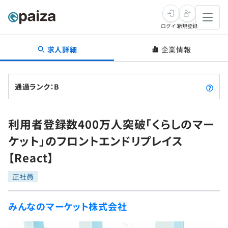
ログイン
新規登録
求人詳細
企業情報
転職・キャリア
未経験転職
求人検索
通過ランク：B
新卒就活
求人検索
インタビュー
利用者登録数400万人突破「くらしのマー
学習
求人検索
インタビュー
転職成功ガイド
ケット」のフロントエンドリプレイス
本選考
スキルチェック
講座一覧
【React】
転職成功ガイド
転職エージェント
ゲーム・マンガ
インターン
プログラミング言語
正社員
問題集
メディア
SQL
4択課題
みんなのマーケット株式会社
新卒エージェント
paizaとは？
Tech Team Journal
評価結果一覧
ナレッジ