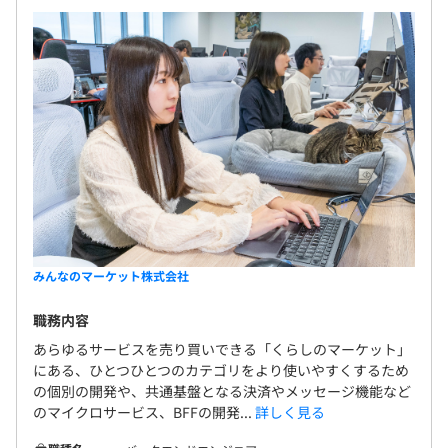
・報酬
給与改定：年2回
- 評価結果をもとに改定額を決定
- 給与改定は年2回
健康保険、厚生年金保険、介護保険、労働保険
プロダクトマネージャー: 2名
UXデザイナー: 3名
エンジニア: 10名
無期雇用
QA: 5名
みんなのマーケット株式会社
試用期間あり：3カ月
職務内容
あらゆるサービスを売り買いできる「くらしのマーケット」
にある、ひとつひとつのカテゴリをより使いやすくするため
の個別の開発や、共通基盤となる決済やメッセージ機能など
のマイクロサービス、BFFの開発...
詳しく見る