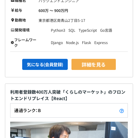
職種名
バックエンドエンジニア
給与
600万 〜 900万円
勤務地
東京都港区南青山2丁目5-17
プロジェクト毎に、2〜7名単位のチームで開発をしてい
ます。
開発環境
Python3
SQL
TypeScript
Go言語
フレームワー
Django
Node.js
Flask
Express
ク
詳細を見る
気になる(会員登録)
利用者登録数400万人突破「くらしのマーケット」のフロン
トエンドリプレイス【React】
通過ランク：B