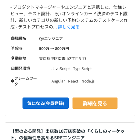
- プロダクトマネージャーやエンジニアと連携した、仕様レ
ビュー、テスト設計、 例) オンラインカード決済のテスト設
計、新しいカテゴリの新しい予約システムのテストケース作
成 - テストプロセスの...
詳しく見る
職種名
QAエンジニア
給与
500万 〜 800万円
勤務地
東京都港区南青山2丁目5-17
開発環境
JavaScript
TypeScript
フレームワー
Angular
React
Node.js
ク
詳細を見る
気になる(会員登録)
【型のある開発】出店数10万店突破の「くらしのマーケッ
ト」の信頼性を高めるSREエンジニア