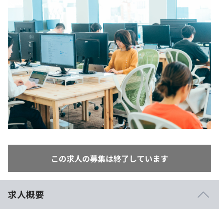
イベント・セミナー
paiza times
再チャレンジ結果一覧
リファレンス
インタビュー
note
就活成功ガイド
プラン
個人向けプラン
法人向けプラン
学校向けプラン
契約内容・クーポン
この求人の募集は終了しています
求人概要