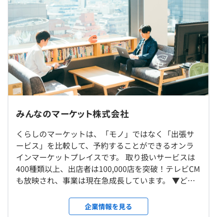
- 課題の発生に対して、スピーディーに、プロジェク
※ご経験・スキル・前職給与などを考慮して決定するため
トチーム組成、利用者ヒアリングの設定、他部門との壁の
上記は参考となります
無い連携を行い、解決に取り組みます。
・コミュニケーション
■評価について
- 朝会を開いてその日にやることの確認と問題の共有
・目標設定
をして早期解決を目指しているほか、開発でわからないこ
- チームリーダーとの1on1で目標設定
とがある場合は、すぐに聞ける雰囲気（集中モードのとき
- 目標は、グレード表に従って設定
は別ですが（笑））で、ペアプログラミング等で学んでい
ます。
・報酬
当社オフィスでは猫を飼育しております。
- 評価結果をもとに改定額を機械的に決定
猫がいる環境で体調に影響が出る可能性のある方は、ご理
みんなのマーケット株式会社
- 給与改定は年2回
解・ご承知の上でご応募ください。
くらしのマーケットは、「モノ」ではなく「出張サ
くらしのマーケット：
https://curama.jp/
ービス」を比較して、予約することができるオンラ
就業場所の変更範囲
インマーケットプレイスです。 取り扱いサービスは
＜雇入時＞
400種類以上、出店者は100,000店を突破！テレビCM
東京オフィス、その他会社が指定する場所
（※
想定年収
は年収提示額を保証するものではありません）
も放映され、事業は現在急成長しています。 ▼どん
＜変更範囲＞
フロントエンドエンジニアを入口として、バックエンドや
なサービス？ 通販サイトであらゆる「商品」が揃う
会社の定める場所
インフラに挑戦しフルスタックを目指すことも可能です。
ように、くらしのマーケットでは、あらゆる「サー
企業情報を見る
ビス」が揃います。「サービス」を買えるマーケット