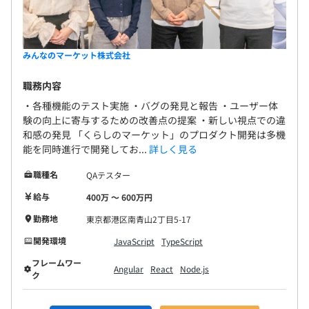
みんなのマーケット株式会社
職務内容
・各種機能のテスト実施 ・バグの発見と報告 ・ユーザー体
験の向上に寄与するための改善点の提案 ・新しい視点での違
和感の発見 「くらしのマーケット」のプロダクト開発は多機
能を同時進行で開発してお...
詳しく見る
職種名
QAテスター
給与
400万 〜 600万円
勤務地
東京都港区南青山2丁目5-17
開発環境
JavaScript
TypeScript
フレームワー
Angular
React
Node.js
ク