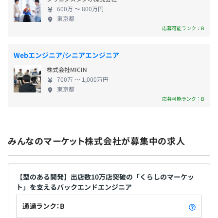
とが起きます。でも、悪賢い人が得をして、正直な人
600万 〜 800万円
Docker、Terraform、Ansible、Amazon ECS、Amazon
が損をする世界なんて嫌です。 私たちは、正直な人
東京都
CloudWatch
が報われる世の中を作ります。 ▼会社のミッション
応募可能ランク：B
・社会保険完備
人と人が関わるサービスを安心して取引できる仕組
・予防接種費用の会社負担
みを提供する。 ネットで「モノ」は何でも買えるよ
・書籍購入・イベント参加費用の会社負担
Webエンジニア/シニアエンジニア
うに、これまで電話で頼むしかなかった「出張サー
・Visa Application
Elasticsearch
株式会社MICIN
ビス」に技術とアイディアを注入し、便利に、何で
・Free Japanese Lessons
700万 〜 1,000万円
も、頼むことができる世界をつくります。 サービス
・オフィス執務室内禁煙
東京都
の特徴として、サービスを探す手間や料金が見積も
応募可能ランク：B
・副業・兼業可
り前提など、購入までの変数が「モノ」に比べて多
・結婚祝い金、出産祝い金、疾病見舞金
く、さらに出張サービスの種類によっても細分化さ
れます。 この変数やサービスの種類ごとにプロダク
■給与補足
みんなのマーケット株式会社が募集中の求人
トを開発し、そのプロダクトが集まったものが「く
・月給には定額時間外手当を含む（原則45時間分）
らしのマーケット」です。 この大規模なプロダクト
・時間外勤務手当、深夜残業手当、休日勤務手当あり
■評価について
「くらしのマーケット」の開発や運用、また、さら
・賞与については、業績に応じて支給することがある
・目標設定
に拡大するための複雑性を解消することは、技術や
【型のある開発】出店数10万店突破の「くらしのマーケッ
・通勤手当: 支給（上限 20,000円/月、1,000円/日）
- チームリーダーとの1on1で目標設定
ト」を支えるバックエンドエンジニア
プロダクトへの高い専門性が求められます。
- 目標は、グレード表に従って設定
通過ランク：B