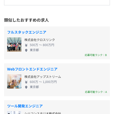
フレックスタイム制（コアタイムなし）
受動喫煙防止措置に関する事項
プレイス、それが『くらしのマーケット』です。 例
※出社時間、退社時間は本人の裁量に任されています
従業員に対する受動喫煙対策：あり
えば、ハウスクリーニングやエアコンクリーニン
休憩時間：休憩60分
対策内容：敷地内禁煙
MacBook Air(CPU: M2, RAM: 16GB以上, SSD:256GB以上)
グ、引っ越し等の日常生活に必要なサービスを、顧
平均残業時間：平均10時間／月
類似したおすすめの求人
と、AWSで稼働している開発用インスタンス
客の需要にあわせてご提供できる仕組みを作ってい
また、上記でスペックが不足している場合には、必要に応
るんです。 引っ越しを例にとってみても、実際に見
フルスタックエンジニア
じてアップグレード等も行っておりますので、一度ご相談
積もりに来てもらうまで料金が分からず、安いのか
東京メトロ銀座線・半蔵門線「青山一丁目」駅 徒歩2分
ください。
株式会社クロスリンク
高いのかといった相場も不明瞭、そもそも信頼でき
・完全週休2日制（土日）
都営大江戸線「青山一丁目」駅 徒歩2分
500万 〜 800万円
る業者なのかもわからないという問題があります。
・祝祭日
東京都
くらしのマーケットでは「オンラインで事前に料金
応募可能ランク：B
・夏季休暇
が分かる」「口コミで比較できる」「万が一問題が
・年末年始休暇
オブジェクト指向、アジャイル、ペアプロ、テスト駆動開
起きた時の保証」という３つのサービスを通じて、
・有給休暇（入社6ヶ月で10日付与、その後、1年毎に所
Webフロントエンドエンジニア
発、チケット駆動開発、コーディング規約あり
お客様が「安心」して「サービス」を頼めるプラッ
定の日数を付与）
株式会社アップストリーム
トフォームを提供しています。 ▼会社のビジョン 正
・産前産後休業
600万 〜 1,000万円
直者が馬鹿を見ない世界を作る。 テスト前に必死で
・育児休業
東京都
勉強したのに、先輩から過去問をもらっていた友達
応募可能ランク：A
・介護休業
が自分よりいい成績を取った… 会社のことを思って
・介護休暇
地味な仕事も引き受けてきたのに、上司に気に入ら
・慶弔休暇
ツール開発エンジニア
れている同期が昇進した… 世の中では、不条理なこ
シリコンスタジオ株式会社