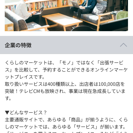
イベント・セミナー
paiza times
再チャレンジ結果一覧
リファレンス
インタビュー
note
就活成功ガイド
プラン
企業の特徴
個人向けプラン
くらしのマーケットは、「モノ」ではなく「出張サービ
法人向けプラン
ス」を比較して、予約することができるオンラインマーケ
ットプレイスです。
学校向けプラン
取り扱いサービスは400種類以上、出店者は100,000店を
突破！テレビCMも放映され、事業は現在急成長していま
契約内容・クーポン
す。
▼どんなサービス？
主要通販サイトで、あらゆる「商品」が揃うように、くら
しのマーケットでは、あらゆる「サービス」が揃います。