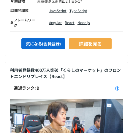
勤務地
東京都港区南青山2丁目5-17
開発環境
JavaScript
TypeScript
フレームワー
Angular
React
Node.js
ク
詳細を見る
気になる(会員登録)
利用者登録数400万人突破「くらしのマーケット」のフロン
トエンドリプレイス【React】
通過ランク：B