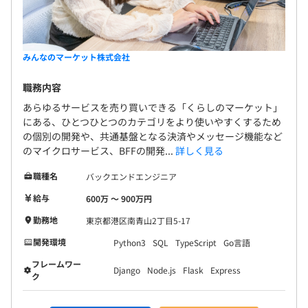
みんなのマーケット株式会社
職務内容
あらゆるサービスを売り買いできる「くらしのマーケット」
にある、ひとつひとつのカテゴリをより使いやすくするため
の個別の開発や、共通基盤となる決済やメッセージ機能など
のマイクロサービス、BFFの開発...
詳しく見る
職種名
バックエンドエンジニア
給与
600万 〜 900万円
勤務地
東京都港区南青山2丁目5-17
開発環境
Python3
SQL
TypeScript
Go言語
フレームワー
Django
Node.js
Flask
Express
ク