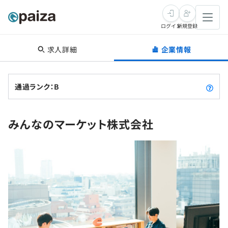
ログイン
新規登録
求人詳細
企業情報
転職・キャリア
未経験転職
求人検索
通過ランク：B
新卒就活
求人検索
インタビュー
みんなのマーケット株式会社
学習
求人検索
インタビュー
転職成功ガイド
本選考
スキルチェック
講座一覧
転職成功ガイド
転職エージェント
ゲーム・マンガ
インターン
プログラミング言語
問題集
メディア
SQL
4択課題
新卒エージェント
paizaとは？
Tech Team Journal
評価結果一覧
ナレッジ