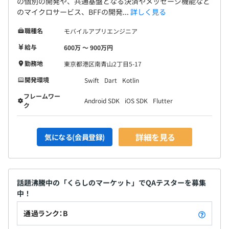
の個別の開発や、共通基盤となる決済やメッセージ機能など
のマイクロサービス、BFFの開発...
詳しく見る
職種名
モバイルアプリエンジニア
給与
600万 〜 900万円
勤務地
東京都港区南青山2丁目5-17
開発環境
Swift
Dart
Kotlin
フレームワー
Android SDK
iOS SDK
Flutter
ク
詳細を見る
気になる(会員登録)
話題沸騰中の「くらしのマーケット」でQAテスターを募集
中！
通過ランク：B