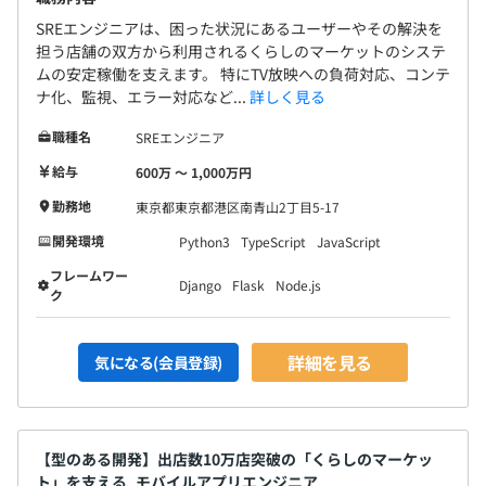
SREエンジニアは、困った状況にあるユーザーやその解決を
担う店舗の双方から利用されるくらしのマーケットのシステ
ムの安定稼働を支えます。 特にTV放映への負荷対応、コンテ
ナ化、監視、エラー対応など...
詳しく見る
職種名
SREエンジニア
給与
600万 〜 1,000万円
勤務地
東京都東京都港区南青山2丁目5-17
開発環境
Python3
TypeScript
JavaScript
フレームワー
Django
Flask
Node.js
ク
詳細を見る
気になる(会員登録)
【型のある開発】出店数10万店突破の「くらしのマーケッ
ト」を支える_モバイルアプリエンジニア