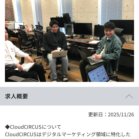
イベント・セミナー
paiza times
再チャレンジ結果一覧
リファレンス
インタビュー
note
就活成功ガイド
プラン
個人向けプラン
法人向けプラン
学校向けプラン
求人概要
契約内容・クーポン
更新日：2025/11/26
◆CloudCIRCUSについて
CloudCIRCUSはデジタルマーケティング領域に特化した