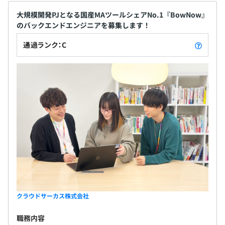
◆キャリア志向に応じた柔軟な評価
・技術職にとどまらず、マネジメントやプロダクト志向、
大規模開発PJとなる国産MAツールシェアNo.1『BowNow』
テックリードなど様々なキャリアパスに応じた評価基準を
のバックエンドエンジニアを募集します！
用意
通過ランク：C
開発部門の構成は以下となります。
Product group
└Planning section
└Design section
└QA section
Strategy group
└Infra section
└PMO section
クラウドサーカス株式会社
職務内容
Engineer group