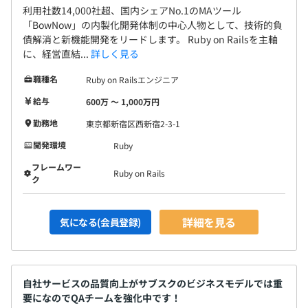
└Fullstar section
利用社数14,000社超、国内シェアNo.1のMAツール
└Fantech section
「BowNow」の内製化開発体制の中心人物として、技術的負
債解消と新機能開発をリードします。 Ruby on Railsを主軸
└BowNow section
に、経営直結...
詳しく見る
職種名
Ruby on Railsエンジニア
給与
600万 〜 1,000万円
勤務地
東京都新宿区西新宿2-3-1
開発環境
Ruby
フレームワー
クラウドサーカスの開発チームは、1つのプロダクトにつ
Ruby on Rails
ク
き 5〜10名ほどの少数精鋭体制が基本です。
役割は明確で、プロダクトマネージャー（PdM）が方向性
詳細を見る
気になる(会員登録)
を定め、エンジニアが設計・実装・運用を担当し、デザイ
ナーがUI/UXを支えます。
また、QA（品質保証）やカスタマーサクセスもチームと
密に連携しながら、ユーザー視点で改善点をフィードバッ
自社サービスの品質向上がサブスクのビジネスモデルでは重
クします。
要になのでQAチームを強化中です！