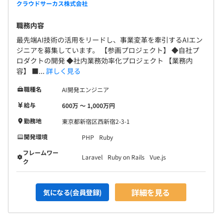
クラウドサーカス株式会社
職務内容
最先端AI技術の活用をリードし、事業変革を牽引するAIエン
◆明確な目標設定と1on1の実施
ジニアを募集しています。 【参画プロジェクト】 ◆自社プ
・四半期・半期ごとのMBO（目標管理）を通じて、自身
ロダクトの開発 ◆社内業務効率化プロジェクト 【業務内
の業務目標を明確に設定。
容】 ■...
詳しく見る
・マネージャーが定期的な1on1を実施し、目標の進捗確
職種名
AI開発エンジニア
認やキャリアの方向性について支援。
給与
600万 〜 1,000万円
◆行動と成果の両面からの評価
勤務地
東京都新宿区西新宿2-3-1
・成果だけでなく行動評価も重視しており、スキルだけで
開発環境
PHP
Ruby
なくチーム貢献や途中のプロセスなども評価対象。
フレームワー
Laravel
Ruby on Rails
Vue.js
ク
◆ピープルマネジメントと育成を評価項目に反映
・マネージャー職には部下の育成・支援に関する行動評価
も設定されており、1on1や成長支援、適切なタスク配分
詳細を見る
気になる(会員登録)
などが評価ポイントとなっています。