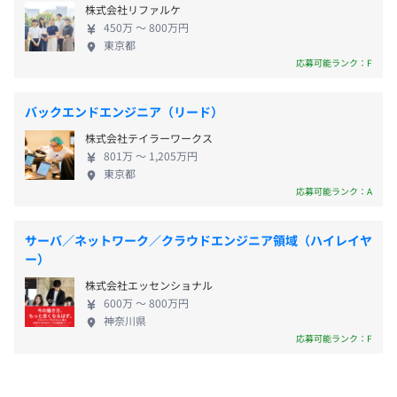
株式会社リファルケ
【給与形態】
的にアップデート。データとAIを軸に、顧客の体験
さらに、技術者それぞれが情報収集を怠らず、社内での情
450万 〜 800万円
月給制 ／ 給与改定サイクル：年2回
価値と開発速度を同時に引き上げる、エキサイティ
報共有やナレッジの蓄積・改善サイクルが常に回っている
東京都
ングなフェーズです。 ▼挑戦と安定を両立する基盤
ため、個人のスキルアップとチーム全体の技術底上げが自
応募可能ランク：F
【賃金備考】
東証プライム上場グループの「安定した資本力」
然に進む環境です。
賞与：年2回
と、ベンチャーライクな「スピード感」。この両立
このように、「学びやすさ」「挑戦のしやすさ」「実践の
バックエンドエンジニア（リード）
昇給/昇格：人事考課に基づき年2回
が私たちの環境です。若手にも大きな権限を移譲し、
場」の三拍子が揃っており、技術を伸ばしたい人にとって
株式会社テイラーワークス
失敗を許容する文化のもとで、新規プロダクトを連
最適な職場です。
801万 〜 1,205万円
続的に立ち上げる土壌があります。 自ら考え行動
東京都
し、AIとデータでデジタルマーケティングの世界を
応募可能ランク：A
変えていきたいという気概のある仲 【企業の特徴】
各種社会保険完備
1．成果に直結するプロダクト群——Fullstar・
corei7、メモリ：16G、HDD：500GB程度のWindowsデ
サーバ／ネットワーク／クラウドエンジニア領域（ハイレイヤ
IZANAIが加速 2．MA「BowNow」による商談創出だ
スクトップPCとMacBookProの2台持ち
ー）
けでなく、カスタマーサクセス「Fullstar」、CVR向
27inch以上のデュアルディスプレイ
株式会社エッセンショナル
上のチャット接客「IZANAI」が近年急伸。導入拡大
無期雇用
600万 〜 800万円
に伴い、マーケからCS、コンバージョン最適化まで
神奈川県
一貫して“売上に効く”支援を提供しています。 3．エ
応募可能ランク：F
ンジニア主導の開発カルチャー 4．課題発見から仕様
プロジェクトごとに選択、ウォーターフォール、アジャイ
策定、技術選定、実装、検証までを一気通貫。意思
ル、スクラム、ペアプロ、テスト駆動開発