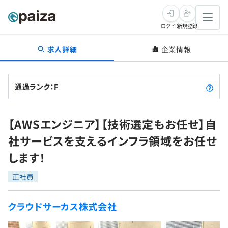
ログイン
新規登録
求人詳細
企業情報
転職・キャリア
未経験転職
求人検索
通過ランク：F
新卒就活
求人検索
インタビュー
【AWSエンジニア】【技術選定もお任せ】自
学習
求人検索
インタビュー
転職成功ガイド
社サービスを支えるインフラ領域をお任せ
本選考
スキルチェック
講座一覧
します！
転職成功ガイド
転職エージェント
ゲーム・マンガ
インターン
プログラミング言語
正社員
問題集
メディア
SQL
4択課題
クラウドサーカス株式会社
新卒エージェント
paizaとは？
Tech Team Journal
評価結果一覧
ナレッジ