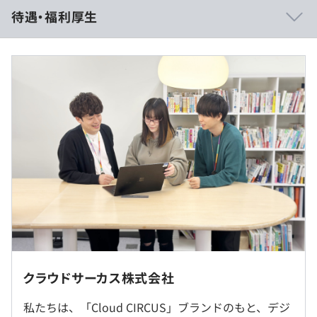
在籍人数は約32名で、ディレクター、テクニカル、デザイ
待遇・福利厚生
ン、インフラ、QAというユニット構成です。
さらに日本、中国、韓国の国籍の方が活躍している会社の
中で一番多様性のある部門です。
東京オフィス11名、福岡オフィス12名、飯塚オフィス9名
の体制でプロダクト開発をリードしています！
今後も弊社は国籍や性別問わず誰もが働ける労働環境を目
（※
想定年収
は年収提示額を保証するものではありません）
指していきます。
9:00～18:00
休憩時間：11:00～14:00の間で60分
【CloudCIRCUSプロダクト一覧】
平均残業時間：10～15時間／月
1. LESSAR：ウェブARプロダクト
2. COCOAR：モバイルARアプリケーション
3. IZANAI：チャットボット
4. BoｗNow：MAツール
年間休日日数：121日以上 ／ 週休2日(土日)
5. Fullstar：CSM（カスタマーサクセスマネジメント）ツ
クラウドサーカス株式会社
※社内カレンダーに準拠
ール
募集地域は東京オフィスと福岡オフィスになり、どちらか
※全社会議や全社イベント等の為、年1～2回土曜出社有
私たちは、「Cloud CIRCUS」ブランドのもと、デジ
6. ActiBook：電子ブック・動画共有サービス
で勤務していただきます！