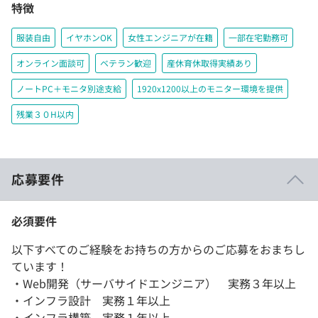
特徴
服装自由
イヤホンOK
女性エンジニアが在籍
一部在宅勤務可
オンライン面談可
ベテラン歓迎
産休育休取得実績あり
ノートPC＋モニタ別途支給
1920x1200以上のモニター環境を提供
残業３０H以内
応募要件
必須要件
以下すべてのご経験をお持ちの方からのご応募をおまちし
ています！
・Web開発（サーバサイドエンジニア） 実務３年以上
・インフラ設計 実務１年以上
・インフラ構築 実務１年以上