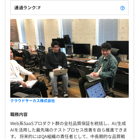
特徴は、縦割りではなく“横断的に動ける”チーム構造であ
通過ランク：F
ること。仕様検討からリリース後の改善まで、
関係者全員が小さな単位で協力し合い、スピード感を持っ
て開発を進めています。
週次のチームMTGで課題共有し、普段はSlackやNotionな
どで気軽に相談できる環境です。
新卒でも、アイデア提案や改善活動に参加しやすく、自分
の意見がプロダクトに反映されやすい距離感も魅力のひと
つです。
クラウドサーカス株式会社
職務内容
Web系SaaSプロダクト群の全社品質保証を統括し、AI/生成
AIを活用した最先端のテストプロセス改善を自ら推進できま
す。 将来的にはQA組織の責任者として、中長期的な品質戦