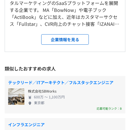
タルマーケティングのSaaSプラットフォームを展開
7. BlueMonkey：CMS&オウンドメディア構築プロダクト
する企業です。 MA「BowNow」や電子ブック
8. AppGoose：ノーコードアプリ開発ツール
就業場所の変更範囲
「ActiBook」などに加え、近年はカスタマーサクセ
9. Plusdb：商品データベースソフト
＜雇入時＞
残業手当
ス「Fullstar」、CVR向上のチャット接客「IZANAI」
10. creca：ノーコードスマホ用LP作成ツール
東京、福岡拠点、および自宅
交通費支給（上限5万円/月）
が急伸。企業のマーケティングからCS、コンバージ
＜変更範囲＞
各種社会保険完備
ョン最適化まで一貫して“売上に効く”支援を提供し
※会社設立から今まで、新規プロダクトの定期的なリリー
企業情報を見る
会社の定める場所（テレワークを行う場所を含む）
役職手当
ています。 累計64,000件を超える導入実績は、
ス実績があります！
出張手当
AR「COCOAR」やCMS「BlueMonkey」など長年の
従業員持株会制度
受動喫煙防止措置に関する事項
プロダクト運営で培った“使われ続ける”ノウハウの
福利厚生施設利用制度
従業員に対する受動喫煙対策：あり
証です。 ▼エンジニア主導の開発カルチャーとAIネ
類似したおすすめの求人
育児短時間勤務制度
対策内容：屋内原則禁煙（喫煙室あり）
イティブな進化 当社最大の魅力は「エンジニア主導
クラウドサーカスの開発部門は、AI・クラウド・モダン技
時差出勤制度
の開発カルチャー」です。 課題発見から仕様策定、
術を前提とした自由で挑戦的な開発環境を整えています。
テックリード／ITアーキテクト／フルスタックエンジニア
新規事業支援制度
技術選定、実装、検証までを一気通貫で担い、意思
最新のクラウド基盤（AWSなど）やAI活用インフラを自
株式会社SBWorks
社内表彰制度
決定は短く裁量は大きい。プロダクトの成長フェー
社で構築・運用する実務を通じて、設計〜実装〜改善まで
600万 〜 1,100万円
DMM英会話補助
ズに合わせ、現場発のアイデアが迅速に機能として
一気通貫で学べるのが特徴です。
東京都
資格取得補助
リリースされます。 さらに、私たちは「AIネイティ
また、「挑戦を歓迎する文化」と「実践を通じた学び」の
応募可能ランク：B
ブなプロダクト進化」を強力に推進しています。 生
両立が強みです。若手でもプロジェクトを任される裁量が
成AI／LLM／RAG／MLOpsを活用し、FullstarのCSオ
あり、インプットした知識をすぐアウトプットに繋げられ
インフラエンジニア
ペレーション高度化やIZANAIの接客精度改善を継続
るので、成長スピードが速いという声が挙がっています。