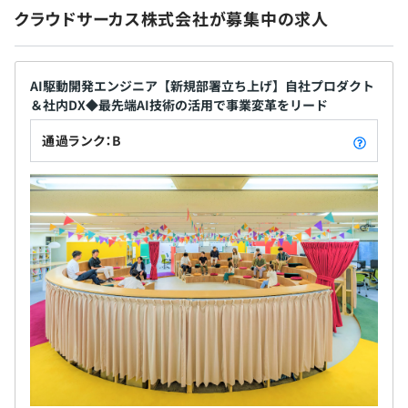
決定は短く裁量は大きい。プロダクトの成長フェー
クラウドサーカス株式会社が募集中の求人
ズに合わせて、現場発のアイデアが迅速に機能とし
てリリースされます。 5．AIネイティブなプロダクト
進化 6．生成AI／LLM／RAG／MLOpsを活用し、
AI駆動開発エンジニア【新規部署立ち上げ】自社プロダクト
FullstarのCSオペレーション高度化やIZANAIの接客
＆社内DX◆最先端AI技術の活用で事業変革をリード
精度・CVR改善を継続的にアップデート。データとAI
を軸に、体験価値と開発速度を同時に引き上げます。
通過ランク：B
7．導入実績に裏打ちされた信頼とスケール 8．電子
Chef、Docker、AWS CloudFormation、Ansible、
ブック「ActiBook」、AR「COCOAR/LESSAR」、
OpenStack、Kubernetes、Amazon ECS、Amazon
CMS「BlueMonkey」などの実績を背景に、“使われ
Elastic Kubernetes Service、Zabbix、Amazon
続ける”プロダクト運営を徹底。国内外の多様な業界
CloudWatch
で成果事例が増加中です。 9．挑戦と安定を両立する
基盤 10．上場企業グループの資本力と、ベンチャー
ライクなスピード感。若手が権限を持ち、失敗を許
容する文化のもとで、新規プロダクトを連続的に立
BigQuery
ち上げる土壌があります。