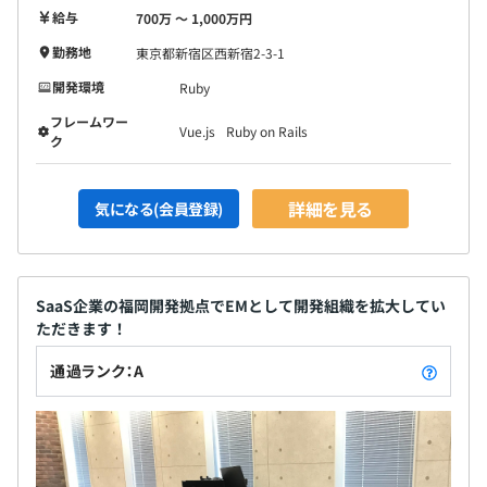
給与
700万 〜 1,000万円
勤務地
東京都新宿区西新宿2-3-1
開発環境
Ruby
フレームワー
Vue.js
Ruby on Rails
ク
詳細を見る
気になる(会員登録)
SaaS企業の福岡開発拠点でEMとして開発組織を拡大してい
ただきます！
通過ランク：A