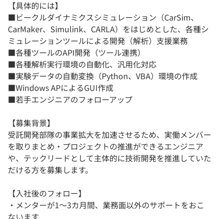
【具体的には】
■ビークルダイナミクスシミュレーション（CarSim、
CarMaker、Simulink、CARLA）をはじめとした、各種シ
ミュレーションツールによる開発（解析）支援業務
■各種ツールのAPI開発（ツール連携）
■各種解析実行環境の自動化、汎用化対応
■実験データの自動変換（Python、VBA）環境の作成
■Windows APによるGUI作成
■若手エンジニアのフォローアップ
【募集背景】
受託開発部隊の事業拡大を加速させるため、実働メンバー
を取りまとめ・プロジェクトの推進ができるエンジニア
や、テックリードとして主体的に技術開発を推進していた
だける方を募集します。
【入社後のフォロー】
・メンターが1〜3カ月間、業務面以外のサポートをおこ
ないます