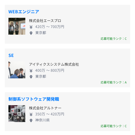
を重ね、未来の車開発に関われる環境です。 さまざ
まな手法を用いて、顧客の課題や要望に応える経験
WEBエンジニア
を積めます。 常に最先端に身を置くことで技術力を
賞与：年2回（8月・12月）
株式会社エースプロ
磨き、自動車の発展に貢献してきた当社。 そんなエ
420万 〜 700万円
◆エンジニア400名以上
イムだからこそ、世界に通用するエンジニアリング
東京都
そのうち、本チームは12名で構成されています。
技術力を身に付けることが可能です。 業務内容の傾
応募可能ランク：C
内訳：CAEエンジニア、MBDエンジニア、アプリケーショ
向として使用する言語や作成ツールもその時々によ
昇給：年1回（6月）
ン開発エンジニア
って変化するため、 常に新しい知識・技術を身に着
SE
けることができます！ 新しい分野の知識や技術を身
アイティクスシステム株式会社
に着けたい、自分の強みを活かして働きたい方、私
400万 〜 800万円
たちと一緒に挑戦してみませんか？
東京都
社会保険完備（健康保険・厚生年金加入・雇用保険・労災
応募可能ランク：A
保険）
制御系ソフトウェア開発職
平均2名で開発をおこなっております。
株式会社アルトナー
3カ月（待遇の変更はありません）
350万 〜 420万円
1プロジェクトの単位期間は、およそ3カ月です。
神奈川県
応募可能ランク：C