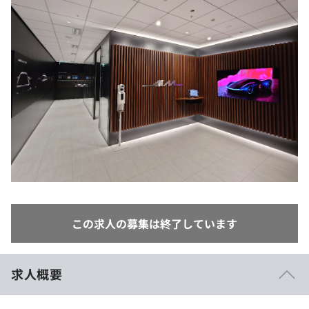
イベント・セミナー
paiza times
再チャレンジ結果一覧
リファレンス
インタビュー
note
就活成功ガイド
プラン
個人向けプラン
法人向けプラン
学校向けプラン
契約内容・クーポン
この求人の募集は終了しています
求人概要