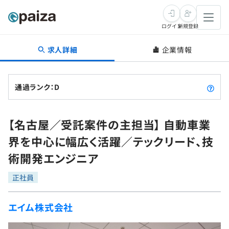
ログイン
新規登録
求人詳細
企業情報
転職・キャリア
未経験転職
求人検索
通過ランク：D
新卒就活
求人検索
インタビュー
【名古屋／受託案件の主担当】 自動車業
学習
求人検索
インタビュー
転職成功ガイド
界を中心に幅広く活躍／テックリード、技
本選考
スキルチェック
講座一覧
術開発エンジニア
転職成功ガイド
転職エージェント
ゲーム・マンガ
インターン
プログラミング言語
正社員
問題集
メディア
SQL
4択課題
エイム株式会社
新卒エージェント
paizaとは？
Tech Team Journal
評価結果一覧
ナレッジ