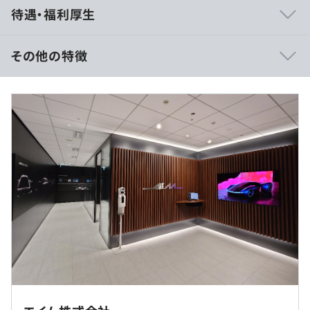
待遇・福利厚生
・セミナー参加有
その他の特徴
■賃金形態：月給制／年俸制（年俸を12分割）
ビジネスワーク(メール、Web会議、グループウェア)用の
■賃金の決定方法：当社規定により決定いたします
ノートPCとモニタの他、担当いただくプロジェクトに応
じてワークステーションなどを支給します。
（※
想定年収
は年収提示額を保証するものではありません）
プロジェクトごとに選択
9：00～18：00（1日8時間、休憩60分）
休憩時間：11:30-13:30の間で60分
平均残業時間：平均10-20時間／月
転勤の可能性あり