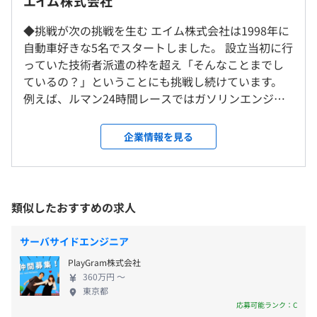
エイム株式会社
【開発方法】
※将来的に客先常駐のプロジェクトに参画いただく場合が
・基本はお客様とWeb会議システムなどで定例的にコミ
あります
◆挑戦が次の挑戦を生む エイム株式会社は1998年に
《年間休日120日以上》
ュニケーションを取りながらプロジェクトを推進していま
自動車好きな5名でスタートしました。 設立当初に行
・完全週休2日制（土日）
す
っていた技術者派遣の枠を超え「そんなことまでし
・年末年始休暇
・プロジェクトによっては出張で業務対応をお願いする場
ているの？」ということにも挑戦し続けています。
・GW休暇
合があります
名古屋駅
例えば、ルマン24時間レースではガソリンエンジン
・夏期休暇
部門で世界1位、 モーター開発では出力/重量比率が
・有給休暇
【チーム雰囲気】
世界トップレベルのモーターを開発。 近年は沖縄で
企業情報を見る
※年末年始、GW、夏季休暇は9日以上
・若いメンバーが中心のチーム構成のため、相談もしやす
シラヒゲウニの商業養殖技術の開発など、好奇心を
※自動車業界の稼働カレンダーに則り、祝日は出勤日とな
く働きやすい環境です
持ち続け、 気になったことには異なる分野でも挑戦
ります
・チーム全体での進捗会議とサイボウズなどのグループウ
するチャレンジングな社風が特徴です。 これまで培
ェア、Teams、ZoomなどのWeb会議ツールを活用するこ
ってきた技術力を応用し、実績を積み重ね、それが
類似したおすすめの求人
とでコミュニケーションの場を増やし、プロジェクトを円
次の挑戦につながる。 このループでここまで拡大し
滑に進める体制ができております
てきました。今後もこの姿勢を貫き、夢と感動を与
・通勤交通費（全額支給）
サーバサイドエンジニア
えていきます。 ◆技術者400名以上◎最先端の自動車
・残業手当
【開発環境】
PlayGram株式会社
開発に携わる技術者集団 受託／常駐により、大手自
・住宅手当（世帯主に限る）
360万円 〜
開発：Visual Studio、Andoroid Studio
動車メーカーの企画・設計・開発・試験の車両開発
東京都
・出張手当
言語：C／C++、Python、VBS
全体に携わることができます。 お客様と一緒に議論
応募可能ランク：C
OS：Windows、Linux