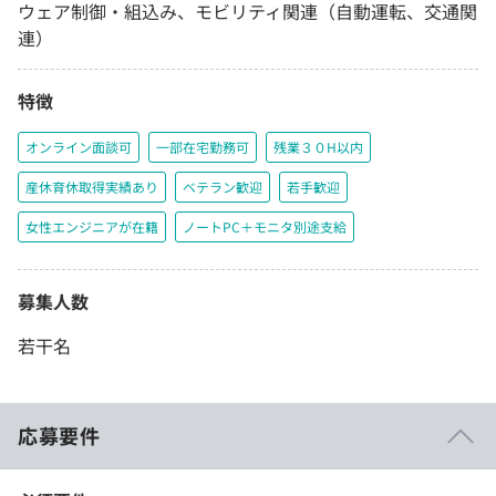
ウェア制御・組込み、モビリティ関連（自動運転、交通関
連）
特徴
オンライン面談可
一部在宅勤務可
残業３０H以内
産休育休取得実績あり
ベテラン歓迎
若手歓迎
女性エンジニアが在籍
ノートPC＋モニタ別途支給
募集人数
若干名
応募要件