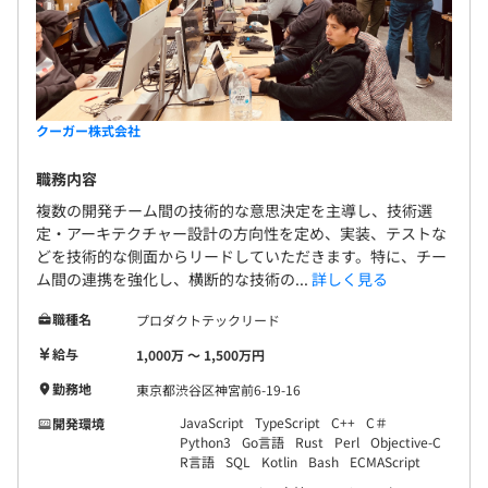
クーガー株式会社
職務内容
複数の開発チーム間の技術的な意思決定を主導し、技術選
定・アーキテクチャー設計の方向性を定め、実装、テストな
どを技術的な側面からリードしていただきます。特に、チー
ム間の連携を強化し、横断的な技術の...
詳しく見る
職種名
プロダクトテックリード
給与
1,000万 〜 1,500万円
勤務地
東京都渋谷区神宮前6-19-16
JavaScript
TypeScript
C++
C＃
開発環境
Python3
Go言語
Rust
Perl
Objective-C
R言語
SQL
Kotlin
Bash
ECMAScript