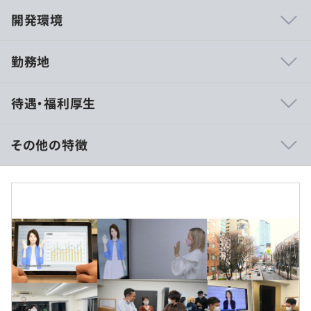
開発環境
勤務地
AI、ゲーム、検索エンジンの領域でトップクラスの開発者
待遇・福利厚生
たちが、世界中から集まっています。
・IEEEやFacebook主催の画像認識コンペティションで世
その他の特徴
界2位、3位を獲得したComputer Visionの研究者
・東大大学院の博士課程に在籍しつつクーガーの自然言語
処理プロダクト「LanguageCortex」を開発するNLPエン
（※
想定年収
は年収提示額を保証するものではありません）
ジニア
・世界的大手IT企業でAIチャットボット開発に携わってき
たNLPエンジニア
10:00～19:00
・楽天やメルカリの検索エンジンの開発者
休憩時間：休憩60分 ※昼食時間は業務の都合により各々
・ファイナルファンタジーシリーズのエンジニア
の自主性に任せています
・プレイステーションネットワークの基盤設計者
平均残業時間：平均10-15時間／月