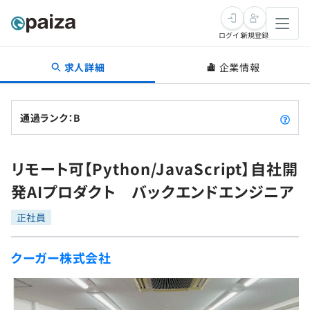
ログイン
新規登録
求人詳細
企業情報
転職・キャリア
未経験転職
求人検索
通過ランク：B
新卒就活
求人検索
インタビュー
リモート可【Python/JavaScript】自社開
学習
求人検索
インタビュー
転職成功ガイド
発AIプロダクト バックエンドエンジニア
本選考
スキルチェック
講座一覧
転職成功ガイド
転職エージェント
正社員
ゲーム・マンガ
インターン
プログラミング言語
問題集
クーガー株式会社
メディア
SQL
4択課題
新卒エージェント
paizaとは？
Tech Team Journal
評価結果一覧
ナレッジ