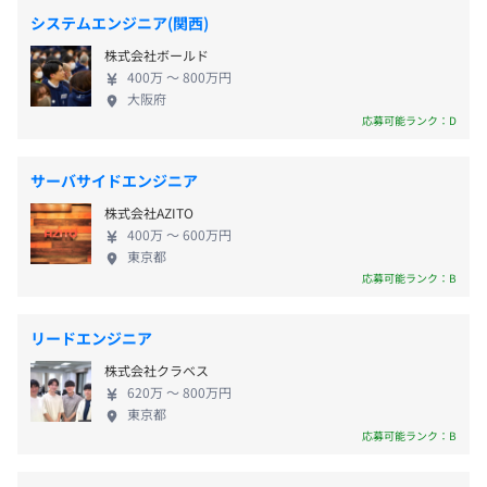
システムエンジニア(関西)
プロジェクトごとに選択
株式会社ボールド
400万 〜 800万円
大阪府
各種社会保険完備 （関東ITソフトウェア健康保険組合）
応募可能ランク：D
サーバサイドエンジニア
無期雇用
株式会社AZITO
400万 〜 600万円
東京都
Docker、Terraform
応募可能ランク：B
リードエンジニア
株式会社クラベス
620万 〜 800万円
東京都
応募可能ランク：B
正社員が約46名。業務委託の方も含めると全体で50名強