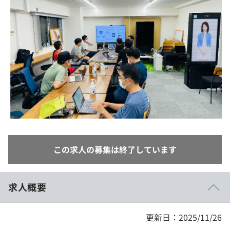
イベント・セミナー
paiza times
再チャレンジ結果一覧
リファレンス
インタビュー
note
就活成功ガイド
プラン
個人向けプラン
法人向けプラン
学校向けプラン
この求人の募集は終了しています
契約内容・クーポン
求人概要
更新日：2025/11/26