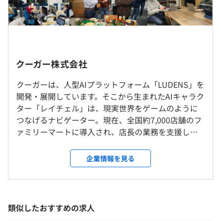
◆人型AIプラットフォーム「LUDENS」によって生み出さ
完全週休2日制（土・日）
れたバーチャルヒューマンエージェント「レイチェル」。
祝日
https://couger.co.jp/vha.html
就業場所の変更範囲
クーガー株式会社
年末年始休暇
＜雇入時＞
年次有給休暇
◆バーチャルヒューマンラボ：機械学習、脳科学、ゲーム
クーガーは、人型AIプラットフォーム「LUDENS」を
ハイブリット（出社、リモートワークどちらもOK）
夏季休暇
AIを融合した、クーガーによるバーチャルヒューマンエー
開発・展開しています。そこから生まれたAIキャラク
＜変更範囲＞
病気休暇（入社日に2日間）
ジェントの研究活動を一部公開しています。
ター「レイチェル」は、現実世界をゲームのように
会社の定める場所（テレワークを行う場所を含む）
慶弔休暇
https://virtualhumanlab.io/
つなげるナビゲーター。現在、全国約7,000店舗のフ
ァミリーマートに導入され、店長の業務を支援して
受動喫煙防止措置に関する事項
◆プレスリリース一覧
います。私たちは、あらゆる業界・職種で働く人々に
屋内禁煙
https://couger.co.jp/news/category/press/
寄り添い、一人ひとりの成長を加速させるAIを提供
企業情報を見る
通勤交通費（上限月額 5 万円迄）
していきます。
通信費
JR山手線・地下鉄半蔵門線渋谷駅より徒歩6分
SSD1TB、CPUCorei7など
類似したおすすめの求人
不定期