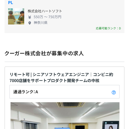
PL
の組織です。
約50%がエンジニアで、AIチーム（NLP・検索・画像認
株式会社ハートソフト
550万 〜 750万円
識・データ分析）、クライアントアプリ、フロントエン
神奈川県
ド、バックエンド、DevOps、QAといった技術領域別にチ
応募可能ランク：D
ームがあります。1/4がプロダクト管理、顧客管理などの
いわゆるPMが所属するチームです。その他に、マーケテ
ィングやバックオフィスのチームがあります。
クーガー株式会社が募集中の求人
リモート可 | シニアソフトウェアエンジニア｜コンビニ約
7000店舗をサポートプロダクト開発チームの中核
通過ランク：A