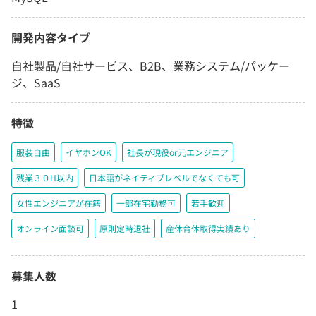
開発内容タイプ
自社製品/自社サービス、B2B、業務システム/パッケー
ジ、SaaS
特徴
服装自由
イヤホンOK
社長が現役or元エンジニア
残業３０H以内
日本語がネイティブレベルでなくても可
女性エンジニアが在籍
一部在宅勤務可
若手歓迎
オンライン面談可
原則定時退社
産休育休取得実績あり
募集人数
1