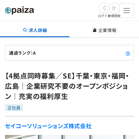
ログイン
新規登録
求人詳細
企業情報
転職・キャリア
未経験転職
求人検索
通過ランク：A
新卒就活
求人検索
インタビュー
【4拠点同時募集／SE】千葉・東京・福岡・
学習
求人検索
インタビュー
転職成功ガイド
広島｜企業研究不要のオープンポジショ
本選考
スキルチェック
講座一覧
ン｜充実の福利厚生
転職成功ガイド
転職エージェント
ゲーム・マンガ
インターン
プログラミング言語
正社員
問題集
メディア
SQL
4択課題
セイコーソリューションズ株式会社
新卒エージェント
paizaとは？
Tech Team Journal
評価結果一覧
ナレッジ