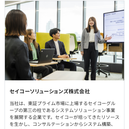
◼︎月給：250,000円～（ 基本給：250,000円～を含む／
月）
〈想定年収について〉
基本給にプラスで、役職手当は別途要相談。
残業手当は、実残業時間に応じて支給します。
（※
想定年収
は年収提示額を保証するものではありません）
◎ポジションに応じて勤務地が決まります。
◎基本出社を想定していますが、ポジションや業務状況に
セイコーソリューションズ株式会社
応じて在宅勤務も併用可能です。
9:00〜18:00
◎転勤は原則ありません。
当社は、東証プライム市場に上場するセイコーグル
ープの第三の柱であるシステムソリューション事業
〈セレクティブタイム制度あり〉
を展開する企業です。セイコーが培ってきたリソース
就業場所の変更範囲
就業時間を通常の9:00〜18:00以外にご自身の都合に合わ
を生かし、コンサルテーションからシステム構築、
＜雇入時＞
せ、変更可能です。（日時で変更可）