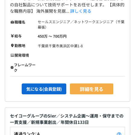
の自社製品について技術サポートをお任せします。 【具体的
な職務内容】 海外展開を見据...
詳しく見る
セールスエンジニア／ネットワークエンジニア（千葉
職種名
幕張）
給与
450万 〜 700万円
勤務地
千葉県千葉市美浜区中瀬1-8
開発環境
フレームワー
ク
詳細を見る
気になる(会員登録)
セイコーグループのSIer／システム企画～運用・保守までの
一貫支援／新規事業創出／年間休日133日
通過ランク：A