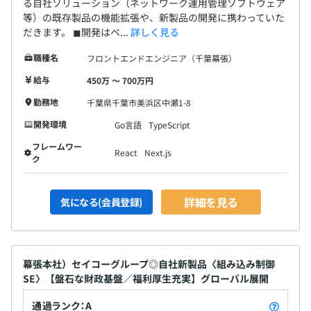
る自社ソリューション（ネットワーク運用管理ソフトウェア
等）の既存製品の機能拡張や、新製品の開発に携わっていた
無期雇用
だきます。 ◼︎開発はベ...
詳しく見る
職種名
フロントエンドエンジニア（千葉幕張）
給与
450万 〜 700万円
3カ月（試用期間中の勤務条件に変更はありません）
勤務地
千葉県千葉市美浜区中瀬1-8
開発環境
Go言語
TypeScript
フレームワー
React
Next.js
ク
詳細を見る
気になる(会員登録)
幕張本社）セイコーグループ◎自社新製品〈組み込み制御
SE〉【盤石な財政基盤／福利厚生充実】グローバル展開
通過ランク：A