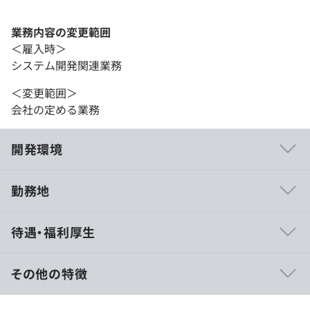
業務内容の変更範囲
＜雇入時＞
システム開発関連業務
＜変更範囲＞
会社の定める業務
開発環境
勤務地
【製品事例】生成AIサービス、ネットワーク機器、外食産
待遇・福利厚生
業向けシステム、決済関連機器 等
https://www.seiko-sol.co.jp/products/
その他の特徴
《月給制》