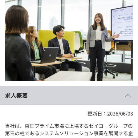
イベント・セミナー
paiza times
再チャレンジ結果一覧
リファレンス
インタビュー
note
就活成功ガイド
プラン
個人向けプラン
法人向けプラン
学校向けプラン
求人概要
契約内容・クーポン
更新日：2026/06/03
当社は、東証プライム市場に上場するセイコーグループの
第三の柱であるシステムソリューション事業を展開する企