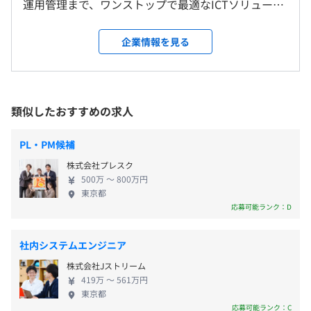
運用管理まで、ワンストップで最適なICTソリューシ
千葉県、東京都、福岡県、広島県 などポジションに応じ
① 08:00〜17:00
ョンを提供しています。 私たちは、4社統合合併当初
て
② 08:30〜17:30
から継承するモノづくり、ハードウェアビジネスに
＜変更範囲＞
企業情報を見る
③ 09:30〜18:30
加え、ソフトウェアビジネスとしてのシステム開発
会社の定める事業所（リモートワーク含む）
④ 10:00〜19:00
／構築、 サービスビジネスである「電子署名」「電
休憩時間：60分
子契約」「タイムスタンプ」等がコロナ禍のリモー
平均残業時間：平均12時間／月
受動喫煙防止措置に関する事項
トワーク、電子帳票保存法改正を受けて、好調。業績
類似したおすすめの求人
従業員に対する受動喫煙対策：屋内禁煙（屋内喫煙可能場
好調の状況下にあっても常にチャレンジ精神を忘れ
所あり）
ずに、攻めの姿勢で新規事業にチャレンジしていま
PL・PM候補
す。 《主な製品/サービス領域》 ITシステム性能管
《年間休日：133日》
株式会社プレスク
理、ソフトウェア、ネットワーク機器 ほか 当社
・完全週休2日制（土・日）
500万 〜 800万円
は、上場グループ企業として福利厚生や人事制度が
・祝日
東京都
ポジションに応じて、勤務地が異なります。
整っており、年間休日133日／平均残業約11.7時間、
応募可能ランク：D
・GW
平均勤続年数は15.5年と、長期就業できる環境です。
・夏季休暇
〈幕張本社〉
育児休職や育児短時間勤務、育児シフト勤務と、出
・年末年始
千葉県千葉市美浜区中瀬1-8
社内システムエンジニア
産・育児と仕事の両立をサポートする制度があるだ
・半日単位有給休暇
JR京葉線「海浜幕張」駅 徒歩12分
株式会社Jストリーム
けでなく、産休・育休取得率は女性：100%、男性：
・時間単位有給休暇
419万 〜 561万円
80%となっているので、育休後も安心して復帰して
・勤続慰労休暇
東京都
〈東京本社〉
いただけます。
応募可能ランク：C