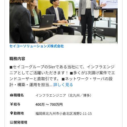
セイコーソリューションズ株式会社
職務内容
◼︎セイコーグループのSIerである当社にて、インフラエンジ
ニアとしてご活躍いただきます！ ◼︎多くが1次請け案件でエ
ンドユーザーと直取引です。 ◼︎ネットワーク・サーバの設
計・構築・運用を担当...
詳しく見る
職種名
インフラエンジニア（北九州／博多）
給与
400万 〜 700万円
勤務地
福岡県北九州市小倉北区浅野2-11-15
開発環境