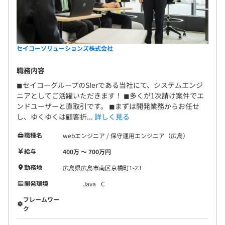
セイコーソリューションズ株式会社
職務内容
◼︎セイコーグループのSIerである当社にて、システムエンジ
ニアとしてご活躍いただきます！ ◼︎多くが1次請け案件でエ
ンドユーザーと直取引です。 ◼︎まずは開発業務からお任せ
し、ゆくゆくは顧客折...
詳しく見る
職種名
webエンジニア / 保守運用エンジニア（広島）
給与
400万 〜 700万円
勤務地
広島県広島市南区京橋町1-23
開発環境
Java
C
フレームワー
ク