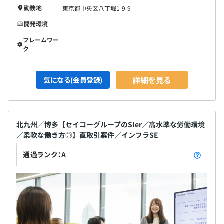
勤務地
東京都中央区八丁堀1-9-9
開発環境
フレームワー
ク
詳細を見る
気になる(会員登録)
北九州／博多【セイコーグループのSIer／高水準な労働環境
／柔軟な働き方◎】直取引案件／インフラSE
通過ランク：A