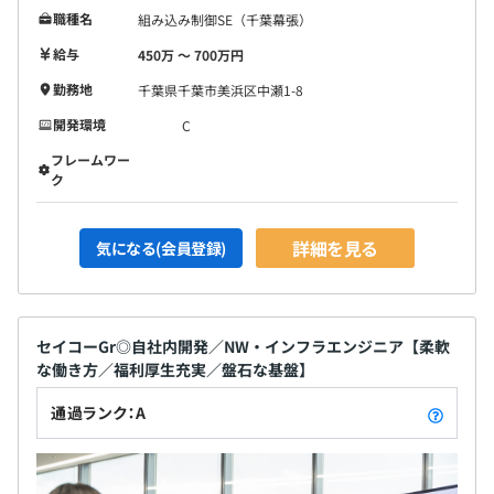
職種名
組み込み制御SE（千葉幕張）
給与
450万 〜 700万円
勤務地
千葉県千葉市美浜区中瀬1-8
開発環境
C
フレームワー
ク
詳細を見る
気になる(会員登録)
セイコーGr◎自社内開発／NW・インフラエンジニア【柔軟
な働き方／福利厚生充実／盤石な基盤】
通過ランク：A