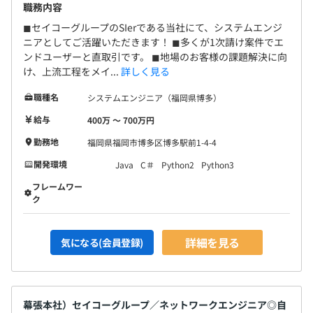
職務内容
◼︎セイコーグループのSIerである当社にて、システムエンジ
ニアとしてご活躍いただきます！ ◼︎多くが1次請け案件でエ
ンドユーザーと直取引です。 ◼︎地場のお客様の課題解決に向
け、上流工程をメイ...
詳しく見る
職種名
システムエンジニア（福岡県博多）
給与
400万 〜 700万円
勤務地
福岡県福岡市博多区博多駅前1-4-4
開発環境
Java
C＃
Python2
Python3
フレームワー
ク
詳細を見る
気になる(会員登録)
幕張本社）セイコーグループ／ネットワークエンジニア◎自