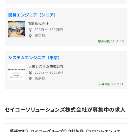
・積立休暇
東京都中央区八丁堀3-6-1
・結婚休暇
JR京葉線「八丁堀駅」徒歩4分
・妻の出産休暇
都営地下鉄都営浅草線「宝町駅」徒歩5分
開発エンジニア（シニア）
・服喪休暇
東京メトロ日比谷線「茅場町駅」徒歩9分
TSR株式会社
・産前産後休暇
500万 〜 850万円
・生理休暇
〈八重洲オフィス〉
東京都
応募可能ランク：D
・別休暇（飛び石休暇）※飛び石で休日の場合、中日は休
東京都中央区八丁堀1-9-9 セイコー八重洲通ビル
暇
東京メトロ日比谷線「八丁堀駅」 徒歩3分
・有給休暇（入社時点から付与）
東京メトロ東西線「茅場町駅」 徒歩5分
システムエンジニア（東京）
など
東京メトロ東西線「日本橋駅 」徒歩8分
大栄システム株式会社
500万 〜 700万円
〈有給休暇〉
〈福岡営業所〉
東京都
初年度は、入社日に応じ入社当日より付与。翌年度は20
応募可能ランク：C
福岡県福岡市博多区博多駅前1-4-4
日
JR鹿児島本線「博多駅」 徒歩5分
初年度付与日数：4〜5月入社：12日／6〜7月入社：11日
／8〜9月入社：10日／10〜11月入社：8日／12月〜1月入
〈中四国営業所〉
セイコーソリューションズ株式会社が募集中の求人
社：6日／2〜3月入社：5日
広島県広島市南区京橋町1-23
JR山陽本線「広島駅」 徒歩4分
広島電鉄広島電鉄本線「的場町駅」 徒歩4分
幕張本社）セイコーグループ◎自社製品〈フロントエンドエ