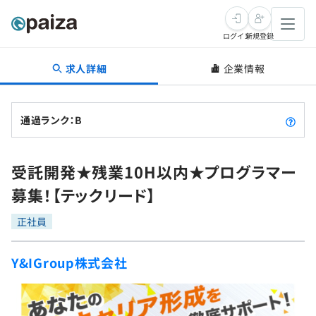
ログイン
新規登録
求人詳細
企業情報
転職・キャリア
未経験転職
求人検索
通過ランク：B
新卒就活
求人検索
インタビュー
受託開発★残業10H以内★プログラマー
学習
求人検索
インタビュー
転職成功ガイド
募集！【テックリード】
本選考
スキルチェック
講座一覧
転職成功ガイド
転職エージェント
正社員
ゲーム・マンガ
インターン
プログラミング言語
問題集
Y&IGroup株式会社
メディア
SQL
4択課題
新卒エージェント
paizaとは？
Tech Team Journal
評価結果一覧
ナレッジ