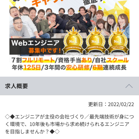
イベント・セミナー
paiza times
再チャレンジ結果一覧
リファレンス
インタビュー
note
就活成功ガイド
プラン
個人向けプラン
法人向けプラン
学校向けプラン
求人概要
契約内容・クーポン
更新日：2022/02/22
◇◆エンジニアが主役の会社づくり／最先端技術が身につ
く環境で、10年後も市場から求め続けられるエンジニア
を目指しませんか？◆◇