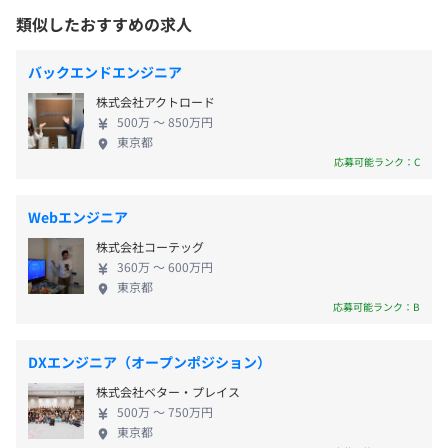
■社会保険完備（雇用・労災・健康・厚生年金）
チーム体制：SE1名、PG2名
らなるスキルアップを目指せる環境です。 たとえ
類似したおすすめの求人
■給与先払い制度（給料日前に支払いもOK）
※開発環境：PHP、MySQL
ば、大手ヘルスケア企業や大手IOT企業で事業責任者
■私服勤務OK
を務めた技術部門最高責任者による年間約60回の技
■社員旅行あり
■仮想通貨アプリ開発
バックエンドエンジニア
術勉強会や半年に1回のキャリア相談会、エンジニア
■友達紹介制度
バックエンド開発
株式会社アクトロード
総会などが開催されています。エンジニア総会では、
■資格支援制度（資格取得により資格手当の支給）
iOsアプリ、Androidアプリのリリース対応も実施
500万 〜 850万円
クライアント評価やスキルレベルを参考にMVPを半
■定期健康診断
東京都
チーム体制：SE1名、PG2名
年に1回選出し、大きなインセンティブが得られる機
応募可能ランク：C
■学習スペース完備（当社ビル8F）
※開発環境：C#、Java、Unity
会もあります。 1日の平均残業時間は0～30分で、年
■学習教材提供（独自カリキュラム導入）
間休日125日／完全週休2日制／リモート勤務相談可
■オンライン社員総会（四半期に一度）
■売上管理システム開発
Webエンジニア
と、ワークライフバランスも充実。現在、エンジニ
■オフィスグリコ（ひと休憩できるお菓子スペース）
不動産関係の売上管理システムの開発
株式会社コーテッグ
ア経験が1〜3年程度でも自発性を持って取り組める
■在宅勤務・リモートワークOK
工程は、詳細設計・製造・テストを対応
360万 〜 600万円
人を求めており、会社づくりにも積極的に参加して
■勉強会
チーム体制：SE1名、PG4名
東京都
ほしいと考えています。ぜひ一緒に仲間として働きま
応募可能ランク：B
※開発環境：PHP、Vue.js、MySQL、JavaScript
しょう！ 「ベストベンチャー100」は、イシン(株)が
提供する法人向け有料会員制サービスです。エントリ
■コールセンター向けシステム開発
DXエンジニア（オープンポジション）
ーした企業の中から、厳正な審査のもと選出したベ
主な業務内容は、新機能追加、不具合改善、運用改善など
給与/役職改定 年4回
株式会社ベター・プレイス
ンチャー企業100社が「ベストベンチャー100」とし
の開発を対応
500万 〜 750万円
て紹介されます。
チーム体制：SE1名、PG2名
東京都