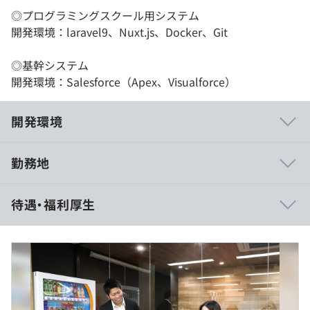
◎プログラミングスクール用システム
開発環境：laravel9、Nuxt.js、Docker、Git
◎基幹システム
開発環境：Salesforce（Apex、Visualforce）
開発環境
勤務地
【自社開発】
待遇・福利厚生
『Freeks』：プログラミング学習スクール（実績：2021
年のベストベンチャー100に選出）
【受託開発】
■学習管理システムの開発
工程として設計・製造・テストを対応
（※
想定年収
は年収提示額を保証するものではありません）
チーム体制：SE1名、PG2名