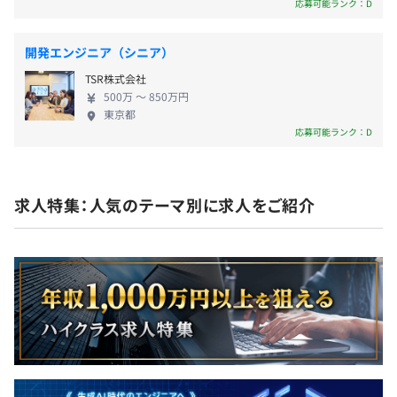
応募可能ランク：D
※開発環境：JavaScript（Vue.js）、HTML5、CSS3
社会保険完備（健康保険・厚生年金加入・雇用保険・労災
■広告管理システムの機能開発
保険）
開発エンジニア（シニア）
アフィリエイトサイトにおけるメディア、広告主の売上管
TSR株式会社
理も可能なアプリの開発
500万 〜 850万円
チーム体制：SE1名、PG4名
東京都
応募可能ランク：D
※開発環境：PHP（CakePHP）、Javascript
■勤怠管理アプリの構築
勤怠管理・シフト管理・有給休暇管理などが可能なシステ
求人特集：人気のテーマ別に求人をご紹介
ムの開発
チーム体制：SE1名、PG3名
※開発環境：PHP、CSS3、HTML5、JavaScript、
jQuery、MySQL、Sass
2023年7月時点の従業員は約250名で、平均年齢は27歳で
す。主に経験年数3年程度の若手エンジニアが多く在籍し