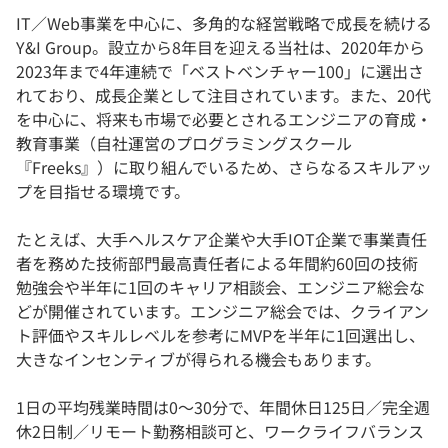
IT／Web事業を中心に、多角的な経営戦略で成長を続ける
Y&I Group。設立から8年目を迎える当社は、2020年から
2023年まで4年連続で「ベストベンチャー100」に選出さ
れており、成長企業として注目されています。また、20代
を中心に、将来も市場で必要とされるエンジニアの育成・
教育事業（自社運営のプログラミングスクール
『Freeks』）に取り組んでいるため、さらなるスキルアッ
プを目指せる環境です。
たとえば、大手ヘルスケア企業や大手IOT企業で事業責任
者を務めた技術部門最高責任者による年間約60回の技術
勉強会や半年に1回のキャリア相談会、エンジニア総会な
どが開催されています。エンジニア総会では、クライアン
ト評価やスキルレベルを参考にMVPを半年に1回選出し、
大きなインセンティブが得られる機会もあります。
1日の平均残業時間は0～30分で、年間休日125日／完全週
休2日制／リモート勤務相談可と、ワークライフバランス