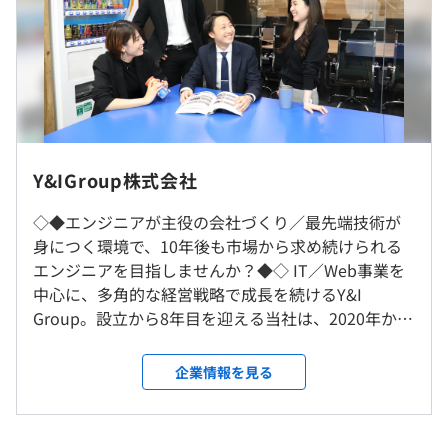
※開発環境：PHP、CSS、HTML、JavaScript、jQuery
①10:00~19:00
■不動産クラウドシステムの開発
②11:00~20:00
詳細設計・実装・単体テスト（仕様書作成、実施）・結合
※残業は少なめ
テストまでを対応
チーム体制：SE1名、PG3名
ある程度自由です！
※開発環境：PHP（CakePHP）、JavaScript
Y&IGroup株式会社
■情報系システム開発
◇◆エンジニアが主役の会社づくり／最先端技術が
即在システムの改修／工程は設計、開発、テストを対応
身につく環境で、10年後も市場から求め続けられる
完全週休 2 日制(土日)、祝日、有給休暇
チーム体制：SE1名、PG3名
エンジニアを目指しませんか？◆◇ IT／Web事業を
※開発環境：PHP（CakePHP）、JavaScript
中心に、多角的な経営戦略で成長を続けるY&I
Group。設立から8年目を迎える当社は、2020年から
■アパレル向けプラットフォーム開発
2023年まで4年連続で「ベストベンチャー100」に選
■給与改定：年4回
⼩中規模アパレルEC事業者をターゲットにしたECシステ
出されており、成長企業として注目されています。ま
企業情報を見る
■技術手当
ムの開発を担当
た、20代を中心に、将来も市場で必要とされるエン
■時間外手当（超過分）
機能追加・改修がメインで、要件定義〜テストまでを⼀貫
ジニアの育成・教育事業（自社運営のプログラミン
■交通費支給（月3万円まで）
して担当
グスクール『Freeks』）に取り組んでいるため、さ