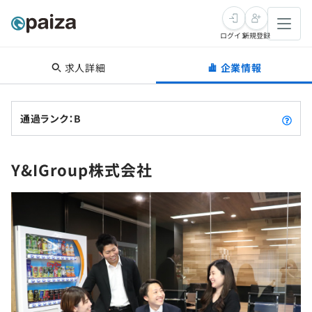
ログイン
新規登録
求人詳細
企業情報
転職・キャリア
未経験転職
求人検索
通過ランク：B
新卒就活
求人検索
インタビュー
Y&IGroup株式会社
学習
求人検索
インタビュー
転職成功ガイド
本選考
スキルチェック
講座一覧
転職成功ガイド
転職エージェント
ゲーム・マンガ
インターン
プログラミング言語
問題集
メディア
SQL
4択課題
新卒エージェント
paizaとは？
Tech Team Journal
評価結果一覧
ナレッジ