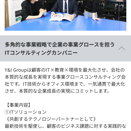
イベント・セミナー
paiza times
再チャレンジ結果一覧
リファレンス
インタビュー
note
就活成功ガイド
プラン
多角的な事業戦略で企業の事業グロースを担う
個人向けプラン
ITコンサルティングカンパニー
法人向けプラン
Y&I Groupは顧客のIT×教育×環境を最大化させ、会社の
本質的な成長を実現する事業グロースコンサルティング会
学校向けプラン
社です。IT技術からオフィス環境まで、一気通貫で最大化
させ、本質的な企業成長の実現にコミットします。
契約内容・クーポン
【事業内容】
①ITソリューション
《共創するテクノロジーパートナーとして》
最新技術を駆使し、顧客のビジネス課題に対する実践的な