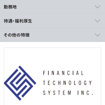
勤務地
◆雰囲気もよく働きやすい職場です！
待遇・福利厚生
・裁量が大きく、会社と一緒に成長していくことができま
す
・社員ひとりひとりの声が会社運営に反映される社風です
その他の特徴
・エンジニア、管理部門、営業の垣根なくコミュニケーシ
ョンを取っています
■賃金形態：月給・賞与制
・現場報告会にはエンジニアだけでなく本社の社員も参加
■賃金の決定方法：当社規定により決定
します
■月給：月給25～35万円※賞与1カ月分（年2回）
■月給内訳
・基本給：25万円〜35万円
・残業代全額支給
・その他手当：資格に応じて支給
社内勉強会の開催
※上記はスタート時の月給になります
※スキル、ご経験、ご年齢、現収入を考慮の上決定いたし
ます
プロジェクトごとに選択、ウォーターフォール