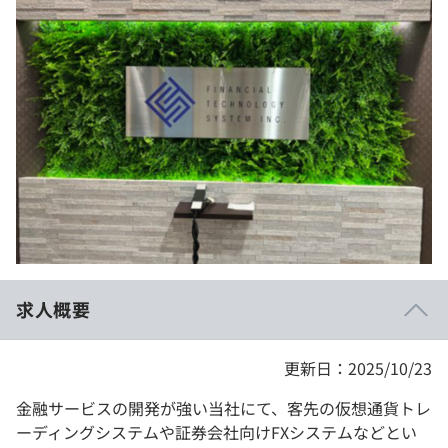
イベント・セミナー
paiza times
再チャレンジ結果一覧
リファレンス
インタビュー
note
就活成功ガイド
プラン
個人向けプラン
法人向けプラン
学校向けプラン
求人概要
契約内容・クーポン
更新日：2025/10/23
金融サービスの開発が強い当社にて、客先の仮想通貨トレ
ーディングシステムや証券会社向けFXシステムなどとい