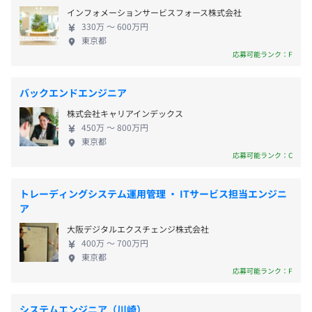
コネ」をリリース！ ◆安心して働ける職場環境 案件
※プロジェクトによる
■日比谷線・東西線「茅場町駅」A3出口より徒歩5分
インフォメーションサービスフォース株式会社
上のものであれば、評価制度は社員の声から作成・
休憩時間：60分 ※昼食時間は業務の都合により各々の自
■都営地下鉄都営浅草線「人形町駅 」A2出口より徒歩5分
330万 〜 600万円
設計しています。 意見を提案しやすい風土であり、
主性に任せています
■半蔵門線「水天宮前駅」2番出口より徒歩5分
東京都
エンジニアにとって最良の環境を整えられるように
平均残業時間：平均20時間／月
応募可能ランク：F
組織で取り組んでいます。 当社は給与に関する理不
尽は一切ありませんので、年功序列ではなく、ひと
バックエンドエンジニア
りひとりの努力成果を評価基準にしています。 ま
株式会社キャリアインデックス
た、平均残業時間は月20h以下、少ない方ですと定時
《年間休日125日》
450万 〜 800万円
退社の方もいるので、ワークライフバランスが整っ
・完全週休2日制（土日）
東京都
ている職場です。 必要に応じて技術研修もおこない
・祝日
応募可能ランク：C
ますので、スキルに不安のある方もご安心くださ
・調整休暇
人数：3名〜6名
い。 ◆元エンジニアの代表が立ち上げた会社 代表の
・年末年始休暇
トレーディングシステム運用管理 ・ ITサービス担当エンジニ
期間：1年～
垂井をはじめとし、当社はエンジニアが中心(社員の8
・慶弔休暇
ア
割)の会社です。 評価制度はもちろん、社内のほとん
・年次有給休暇
大阪デジタルエクスチェンジ株式会社
どの制度はエンジニアによって策定されています。
400万 〜 700万円
これまでの開発実績から顧客より高い評価をいただ
東京都
いているため、上流工程に関わる案件の多数ありま
応募可能ランク：F
す。 今後も「社員が安心してエンジニアとして成長
・残業代（別途全額支給）（見込み残業なし）
できる環境」に注力してまいります。
・交通費（別途全額支給）
システムエンジニア（川崎）