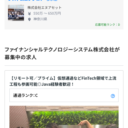
株式会社エヌアセット
550万 〜 650万円
神奈川県
応募可能ランク：D
賞与：年2回（7月、12月）
ファイナンシャルテクノロジーシステム株式会社が
昇給：年1回（4月）
募集中の求人
【リモート可／プライム】仮想通過などFinTech領域で上流
社会保険完備（健康保険・厚生年金加入・雇用保険・労災
工程も参画可能◎Java経験者歓迎！
保険）
通過ランク：C
無期雇用