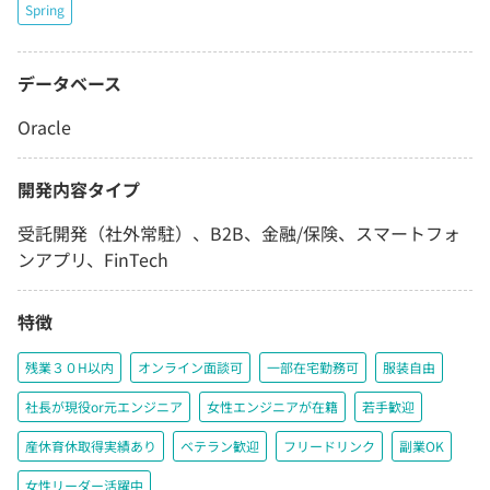
Spring
データベース
Oracle
開発内容タイプ
受託開発（社外常駐）、B2B、金融/保険、スマートフォ
ンアプリ、FinTech
特徴
残業３０H以内
オンライン面談可
一部在宅勤務可
服装自由
社長が現役or元エンジニア
女性エンジニアが在籍
若手歓迎
産休育休取得実績あり
ベテラン歓迎
フリードリンク
副業OK
女性リーダー活躍中