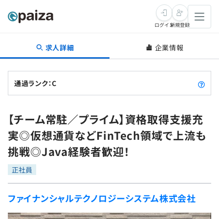
ログイン
新規登録
求人詳細
企業情報
転職・キャリア
未経験転職
求人検索
通過ランク：C
新卒就活
求人検索
インタビュー
【チーム常駐／プライム】資格取得支援充
学習
求人検索
インタビュー
転職成功ガイド
実◎仮想通貨などFinTech領域で上流も
本選考
スキルチェック
講座一覧
挑戦◎Java経験者歓迎！
転職成功ガイド
転職エージェント
ゲーム・マンガ
インターン
プログラミング言語
正社員
問題集
メディア
SQL
4択課題
ファイナンシャルテクノロジーシステム株式会社
新卒エージェント
paizaとは？
Tech Team Journal
評価結果一覧
ナレッジ