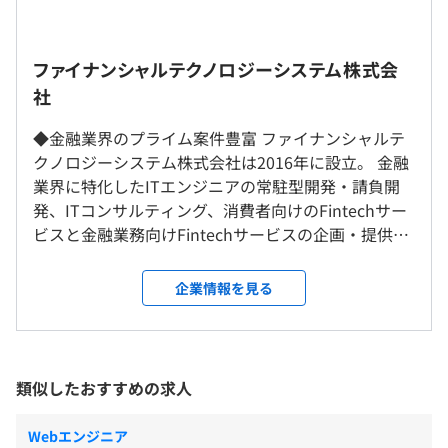
※残業代、交通費は別途全額支給いたします
本社もしくは首都圏近郊のお取引先企業での勤務となりま
◆明確な評価制度を設けています
す。
ファイナンシャルテクノロジーシステム株式会
年功序列ではなく、ひとりひとりの努力成果を評価基準に
◆わからないことは何でも質問できる環境です！
※現状半分はリモート勤務をおこなっております
社
しています。
開発方法は案件によりますが、3名以上のチーム編成での
【モデル年収】
案件が主なので、チーム内でのコミュニケーションは活発
◆金融業界のプライム案件豊富 ファイナンシャルテ
就業場所の変更範囲
・28歳（経験5年）／基本年収500万円※残業代、交通費
で、フォローもしっかりおこなっております。
クノロジーシステム株式会社は2016年に設立。 金融
＜雇入時＞
別途全額支給
業界に特化したITエンジニアの常駐型開発・請負開
会社の定める場所（東京23区内の取引先、テレワークを
・32歳（経験8年）／基本年収600万円※残業代、交通費
発、ITコンサルティング、消費者向けのFintechサー
行う場所を含む）
別途全額支給
ビスと金融業務向けFintechサービスの企画・提供を
＜変更範囲＞
目標設定および振り返り面談を半期に一回設けており、キ
おこなっている会社です。 さらに金融市場において
変更なし
ャリア成長を非常に重要視しております。
イノベーションを起こすための最先端Fintech×サー
企業情報を見る
ビスの研究開発もおこなっています。 プロジェクト
受動喫煙防止措置に関する事項
は全てプライムまたは一次請けで、上流から下流ま
従業員に対する受動喫煙対策：あり
（※
想定年収
は年収提示額を保証するものではありません）
で一気通貫で担当できる案件もあり、裁量要件を持
対策内容：敷地内禁煙
平均年齢：32歳
った開発が可能です。 ◆自社サービスを展開 AIを活
類似したおすすめの求人
客先常駐エンジニア：17名
用した自社サービスを展開しております。 2024年に
社内常駐エンジニア：8名
ChatGPTを活用したSES営業向けサポートツール「F
9：00～18：00
Webエンジニア