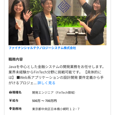
6カ月（条件などの変更はありません）
ファイナンシャルテクノロジーシステム株式会社
職務内容
Javaを中心とした金融システムの開発業務をお任せします。
業界未経験からFinTech分野に挑戦可能です。 【具体的に
は】 ■Web系アプリケーションの設計開発 要件定義から手
がけるプロジェ...
詳しく見る
職種名
開発エンジニア（FinTech領域）
給与
500万 〜 700万円
勤務地
東京都中央区日本橋小網町１２−７