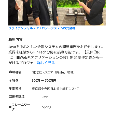
ファイナンシャルテクノロジーシステム株式会社
職務内容
Javaを中心とした金融システムの開発業務をお任せします。
業界未経験からFinTech分野に挑戦可能です。 【具体的に
は】 ■Web系アプリケーションの設計開発 要件定義から手
がけるプロジェ...
詳しく見る
職種名
開発エンジニア（FinTech領域）
給与
500万 〜 700万円
勤務地
東京都中央区日本橋小網町１２−７
開発環境
Java
フレームワー
Spring
ク