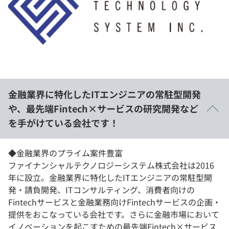
イベント・セミナー
paiza times
再チャレンジ結果一覧
リファレンス
インタビュー
note
就活成功ガイド
プラン
個人向けプラン
金融業界に特化したITエンジニアの常駐型開発
や、最先端Fintech×サービスの研究開発など
法人向けプラン
を手がけている会社です！
学校向けプラン
◆金融業界のプライム案件豊富
契約内容・クーポン
ファイナンシャルテクノロジーシステム株式会社は2016
年に設立。金融業界に特化したITエンジニアの常駐型開
発・請負開発、ITコンサルティング、消費者向けの
Fintechサービスと金融業務向けFintechサービスの企画・
提供をおこなっている会社です。さらに金融市場において
イノベーションを起こすための最先端Fintech×サービス