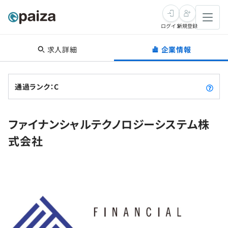
ログイン
新規登録
求人詳細
企業情報
転職・キャリア
未経験転職
求人検索
通過ランク：C
新卒就活
求人検索
インタビュー
ファイナンシャルテクノロジーシステム株
学習
求人検索
インタビュー
転職成功ガイド
式会社
本選考
スキルチェック
講座一覧
転職成功ガイド
転職エージェント
ゲーム・マンガ
インターン
プログラミング言語
問題集
メディア
SQL
4択課題
新卒エージェント
paizaとは？
Tech Team Journal
評価結果一覧
ナレッジ