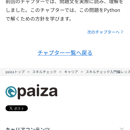
前回のチャプターでは、問題文を実際に読み、理解を
メディア
SQL
4択課題
しました。このチャプターでは、この問題をPython
新卒エージェント
で解くための方針を学びます。
paizaとは？
Tech Team Journal
評価結果一覧
ナレッジ
イベント・セミナー
次のチャプターへ
paiza times
再チャレンジ結果一覧
リファレンス
インタビュー
チャプター一覧へ戻る
note
就活成功ガイド
プラン
paizaトップ
スキルチェック
キャリア
スキルチェック入門編レッ
個人向けプラン
法人向けプラン
学校向けプラン
キャリアコンテンツ