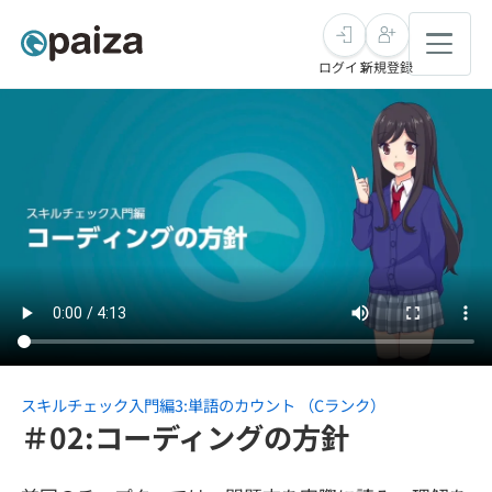
ログイン
新規登録
転職・キャリア
未経験転職
求人検索
新卒就活
求人検索
インタビュー
学習
求人検索
インタビュー
転職成功ガイド
本選考
スキルチェック
講座一覧
転職成功ガイド
転職エージェント
スキルチェック入門編3:単語のカウント （Cランク）
＃02:コーディングの方針
ゲーム・マンガ
インターン
プログラミング言語
問題集