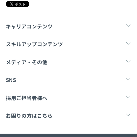
契約内容・クーポン
キャリアコンテンツ
転職・キャリア
未経験転職
新卒就
スキルアップコンテンツ
学習
スキルチェック
マンガ・ゲーム
メディア・その他
Tech Team Journal
paiza times
note
SNS
X
Facebook
採用ご担当者様へ
採用・教育をお考えの企業様へ
中途求人掲載はこ
お困りの方はこちら
paizaとは？
お問い合わせ