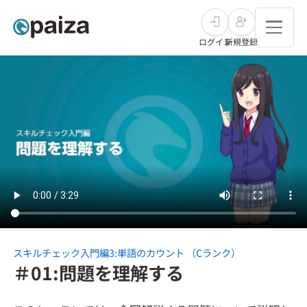
ログイン
新規登録
転職・キャリア
未経験転職
求人検索
新卒就活
求人検索
インタビュー
学習
求人検索
インタビュー
転職成功ガイド
本選考
スキルチェック
講座一覧
転職成功ガイド
転職エージェント
スキルチェック入門編3:単語のカウント （Cランク）
＃01:問題を理解する
ゲーム・マンガ
インターン
プログラミング言語
問題集