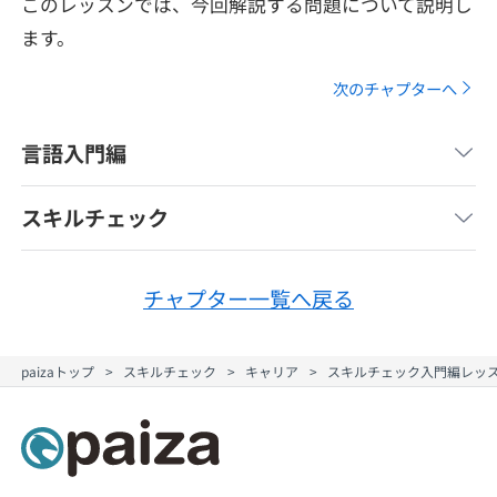
このレッスンでは、今回解説する問題について説明し
メディア
SQL
4択課題
ます。
新卒エージェント
paizaとは？
Tech Team Journal
評価結果一覧
次のチャプターへ
ナレッジ
イベント・セミナー
paiza times
言語入門編
再チャレンジ結果一覧
リファレンス
インタビュー
note
スキルチェック
就活成功ガイド
プラン
チャプター一覧へ戻る
個人向けプラン
法人向けプラン
paizaトップ
スキルチェック
キャリア
スキルチェック入門編レッ
学校向けプラン