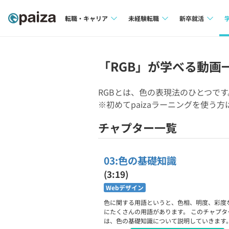
転職・キャリア
未経験転職
新卒就活
求人検索
求人検索
求人検索
本選考
「RGB」が学べる動画
インタビュー
インタビュー
インターン
RGBとは、色の表現法のひとつです
転職成功ガイド
転職成功ガイド
※初めてpaizaラーニングを使う
新卒エージェ
転職エージェント
チャプター一覧
イベント・セ
インタビュー
03:色の基礎知識
(3:19)
就活成功ガイ
Webデザイン
色に関する用語というと、色相、明度、彩度
にたくさんの用語があります。 このチャプタ
は、色の基礎知識について説明していきます