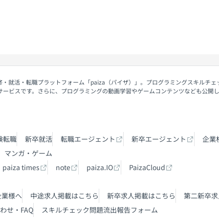
契約内容・クーポン
修・就活・転職プラットフォーム「paiza（パイザ）」。プログラミングスキルチ
サービスです。さらに、プログラミングの動画学習やゲームコンテンツなども公開
験転職
新卒就活
転職エージェント
新卒エージェント
企業
マンガ・ゲーム
paiza times
note
paiza.IO
PaizaCloud
企業様へ
中途求人掲載はこちら
新卒求人掲載はこちら
第二新卒求
わせ・FAQ
スキルチェック問題流出報告フォーム