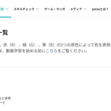
学習
スキルチェック
ゲーム・マンガ
メディア
paizaとは？
講座一覧
プログラミング言語
Tech Team Journal
一覧
問題集
SQL
paiza times
。赤（R） 、緑（G） 、青（B）の3つの原色によって色を表
4択課題
評価結果一覧
note
方は、動画学習を始める前に
こちら
をご覧ください。
ント
ナレッジ
再チャレンジ結果一覧
ミナー
リファレンス
プラン
ド
個人向けプラン
法人向けプラン
など非常
ーで
。
学校向けプラン