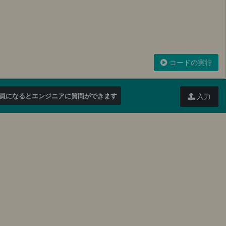
コードの実行
員になるとエンジニアに質問ができます
入力