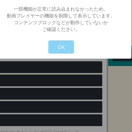
一部機能が正常に読み込まれなかったため、
動画プレイヤーの機能を制限して表示しています。
ャプターへ
次のチャプターへ
演習課題へ進む
コンテンツブロックなどが動作していないか
ご確認ください。
グ
Not valid!
!
。はじめてなので、簡単なメッセージを表示するプログラ
OK
有料会
Scalaをはじめよう
>
はじめてのプログラミング