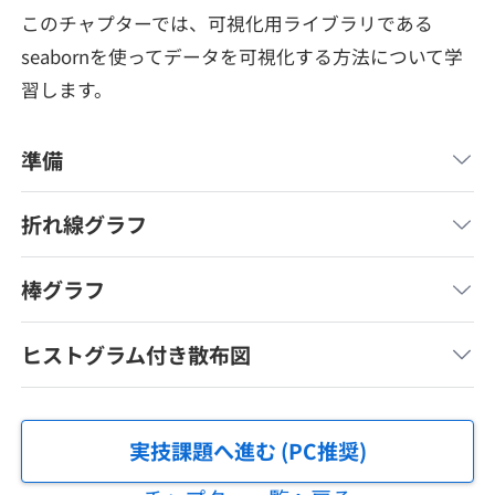
メディア
SQL
このチャプターでは、可視化用ライブラリである
4択課題
新卒エージェント
seabornを使ってデータを可視化する方法について学
paizaとは？
Tech Team Journal
評価結果一覧
習します。
ナレッジ
イベント・セミナー
paiza times
再チャレンジ結果一覧
リファレンス
準備
インタビュー
note
折れ線グラフ
就活成功ガイド
プラン
棒グラフ
個人向けプラン
ヒストグラム付き散布図
法人向けプラン
学校向けプラン
実技課題へ進む (PC推奨)