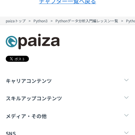
チャプター一覧へ戻る
契約内容・クーポン
paizaトップ
Python3
Pythonデータ分析入門編レッスン一覧
Py
キャリアコンテンツ
転職・キャリア
未経験転職
新卒就
スキルアップコンテンツ
学習
スキルチェック
マンガ・ゲーム
メディア・その他
Tech Team Journal
paiza times
note
SNS