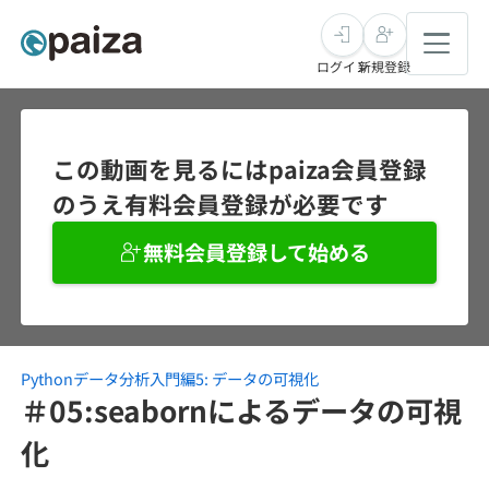
ログイン
新規登録
転職・キャリア
この動画を見るにはpaiza会員登録
のうえ有料会員登録が必要です
未経験転職
求人検索
無料会員登録して始める
新卒就活
求人検索
インタビュー
学習
求人検索
インタビュー
転職成功ガイド
本選考
Pythonデータ分析入門編5: データの可視化
スキルチェック
講座一覧
転職成功ガイド
転職エージェント
＃05:seabornによるデータの可視
ゲーム・マンガ
インターン
プログラミング言語
化
問題集