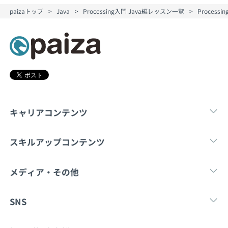
契約内容・クーポン
paizaトップ
Java
Processing入門 Java編レッスン一覧
Proces
キャリアコンテンツ
転職・キャリア
未経験転職
新卒就
スキルアップコンテンツ
学習
スキルチェック
マンガ・ゲーム
メディア・その他
Tech Team Journal
paiza times
note
SNS