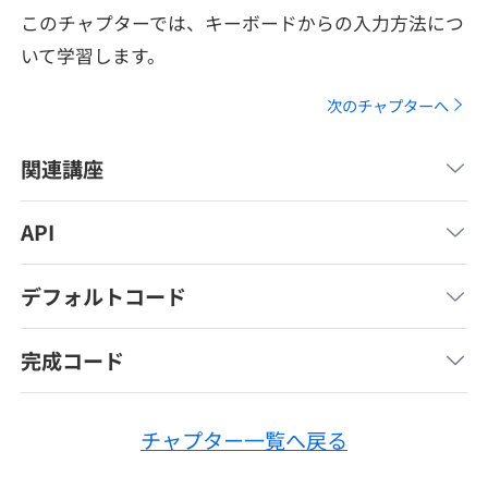
メディア
SQL
このチャプターでは、キーボードからの入力方法につ
4択課題
新卒エージェント
いて学習します。
paizaとは？
Tech Team Journal
評価結果一覧
ナレッジ
次のチャプターへ
イベント・セミナー
paiza times
再チャレンジ結果一覧
リファレンス
関連講座
インタビュー
note
API
就活成功ガイド
プラン
デフォルトコード
個人向けプラン
完成コード
法人向けプラン
学校向けプラン
チャプター一覧へ戻る