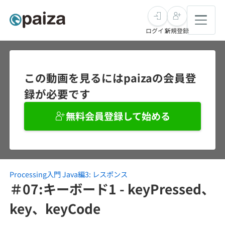
ログイン
新規登録
転職・キャリア
この動画を見るにはpaizaの会員登
録が必要です
未経験転職
求人検索
無料会員登録して始める
新卒就活
求人検索
インタビュー
学習
求人検索
インタビュー
転職成功ガイド
本選考
Processing入門 Java編3: レスポンス
スキルチェック
講座一覧
転職成功ガイド
転職エージェント
＃07:キーボード1 - keyPressed、
ゲーム・マンガ
インターン
プログラミング言語
key、keyCode
問題集