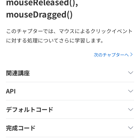
mouseReleased(),
メディア
SQL
4択課題
mouseDragged()
新卒エージェント
paizaとは？
Tech Team Journal
評価結果一覧
ナレッジ
このチャプターでは、マウスによるクリックイベント
イベント・セミナー
に対する処理についてさらに学習します。
paiza times
再チャレンジ結果一覧
リファレンス
インタビュー
次のチャプターへ
note
就活成功ガイド
プラン
関連講座
個人向けプラン
API
法人向けプラン
デフォルトコード
学校向けプラン
完成コード