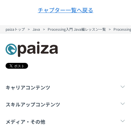
契約内容・クーポン
チャプター一覧へ戻る
paizaトップ
Java
Processing入門 Java編レッスン一覧
Proces
キャリアコンテンツ
転職・キャリア
未経験転職
新卒就
スキルアップコンテンツ
学習
スキルチェック
マンガ・ゲーム
メディア・その他