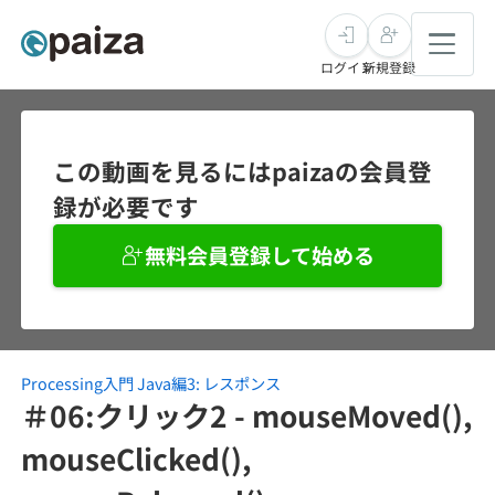
ログイン
新規登録
転職・キャリア
この動画を見るにはpaizaの会員登
録が必要です
未経験転職
求人検索
無料会員登録して始める
新卒就活
求人検索
インタビュー
学習
求人検索
インタビュー
転職成功ガイド
本選考
Processing入門 Java編3: レスポンス
スキルチェック
講座一覧
転職成功ガイド
転職エージェント
＃06:クリック2 - mouseMoved(),
ゲーム・マンガ
インターン
プログラミング言語
mouseClicked(),
問題集