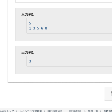
入力例1
5
1 3 5 6 8
出力例1
3
paizaトップ
レベルアップ問題集
線形探索メニュー（言語選択）
問題一覧
奇数の