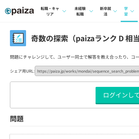
転職・キャ
未経験
新卒就
学
リア
転職
活
習
求人検索
求人検索
求人検索
講座
奇数の探索（paizaランク D 相
本選考
インタビュー
インタビュー
問題
インターン
問題にチャレンジして、ユーザー同士で解答を教え合ったり、コ
転職成功ガイド
転職成功ガイド
4択課
新卒エージェント
転職エージェント
ナレ
シェア用URL:
イベント・セミナー
リフ
ログインし
インタビュー
プラン
就活成功ガイド
個人
問題
法人
学校