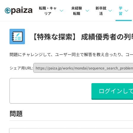
転職・キャ
未経験
新卒就
学
リア
転職
活
習
求人検索
求人検索
求人検索
講座
【特殊な探索】 成績優秀者の列挙 
本選考
インタビュー
インタビュー
問題
インターン
問題にチャレンジして、ユーザー同士で解答を教え合ったり、コ
転職成功ガイド
転職成功ガイド
4択課
新卒エージェント
転職エージェント
ナレ
シェア用URL:
イベント・セミナー
リフ
ログインし
インタビュー
プラン
就活成功ガイド
個人
問題
法人
学校