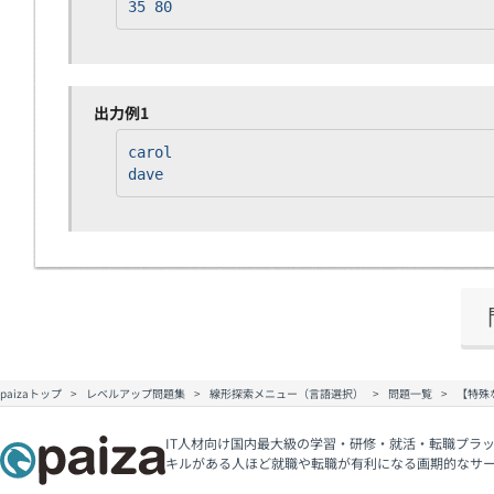
35 80
出力例1
carol
dave
paizaトップ
レベルアップ問題集
線形探索メニュー（言語選択）
問題一覧
【特殊
IT人材向け国内最大級の学習・研修・就活・転職プラッ
キルがある人ほど就職や転職が有利になる画期的なサ