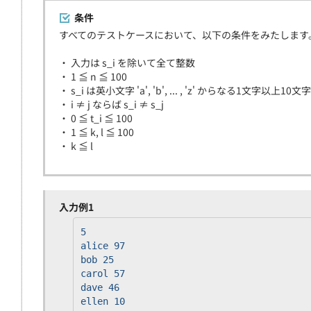
条件
すべてのテストケースにおいて、以下の条件をみたします
・ 入力は s_i を除いて全て整数
・ 1 ≦ n ≦ 100
・ s_i は英小文字 'a', 'b', ... , 'z' からなる1文字以上
・ i ≠ j ならば s_i ≠ s_j
・ 0 ≦ t_i ≦ 100
・ 1 ≦ k, l ≦ 100
・ k ≦ l
入力例1
5
alice 97
bob 25
carol 57
dave 46
ellen 10