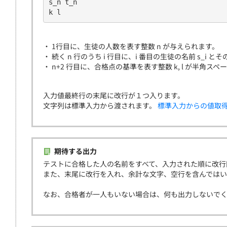
s_n t_n
k l
・ 1行目に、生徒の人数を表す整数 n が与えられます。
・ 続く n 行のうち i 行目に、i 番目の生徒の名前 s_i
・ n+2 行目に、合格点の基準を表す整数 k, l が半角
入力値最終行の末尾に改行が１つ入ります。
文字列は標準入力から渡されます。
標準入力からの値取
期待する出力
テストに合格した人の名前をすべて、入力された順に改行
また、末尾に改行を入れ、余計な文字、空行を含んでは
なお、合格者が一人もいない場合は、何も出力しないで