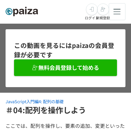
ログイン
新規登録
転職・キャリア
この動画を見るにはpaizaの会員登
録が必要です
未経験転職
求人検索
無料会員登録して始める
新卒就活
求人検索
インタビュー
学習
求人検索
インタビュー
転職成功ガイド
本選考
JavaScript入門編4: 配列の基礎
スキルチェック
講座一覧
転職成功ガイド
転職エージェント
＃04:配列を操作しよう
ゲーム・マンガ
インターン
プログラミング言語
問題集
ここでは、配列を操作し、要素の追加、変更といった