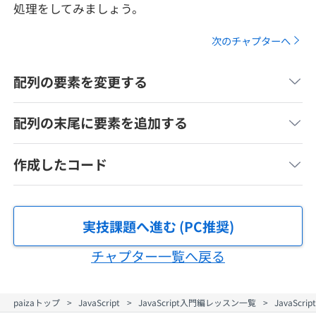
処理をしてみましょう。
メディア
SQL
4択課題
新卒エージェント
次のチャプターへ
paizaとは？
Tech Team Journal
評価結果一覧
ナレッジ
イベント・セミナー
配列の要素を変更する
paiza times
再チャレンジ結果一覧
リファレンス
インタビュー
配列の末尾に要素を追加する
note
就活成功ガイド
プラン
作成したコード
個人向けプラン
実技課題へ進む (PC推奨)
法人向けプラン
チャプター一覧へ戻る
学校向けプラン
paizaトップ
JavaScript
JavaScript入門編レッスン一覧
JavaSc