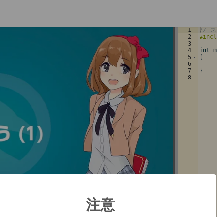
1
// 
ス
2
#incl
3
4
int
m
5
{
6
7
}
8
注意