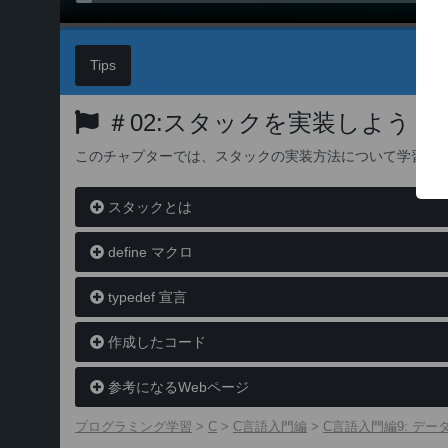
Tips
＃02:スタックを実装しよう (1)
このチャプターでは、スタックの実装方法について学習し
スタックとは
define マクロ
typedef 宣言
作成したコード
参考になるWebページ
プログラミング学習
>
C
>
C言語入門編
>
C言語入門編9: デ