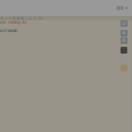
設定
タ
ッ
ク
を
実
装
し
よ
う
(1)
ude
 <stdio.h>
ain
(
void
)