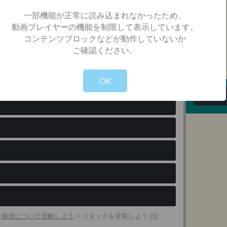
一部機能が正常に読み込まれなかったため、
動画プレイヤーの機能を制限して表示しています。
前のチャプターへ
次のチャプターへ
コンテンツブロックなどが動作していないか
ご確認ください。
Not valid!
!
ます。
OK
有料会
ータ構造について理解しよう
>
スタックを実装しよう (1)