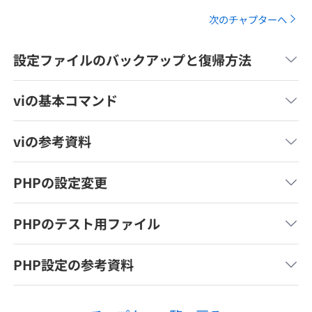
メディア
SQL
4択課題
次のチャプターへ
新卒エージェント
paizaとは？
Tech Team Journal
評価結果一覧
ナレッジ
設定ファイルのバックアップと復帰方法
イベント・セミナー
paiza times
再チャレンジ結果一覧
リファレンス
viの基本コマンド
インタビュー
note
viの参考資料
就活成功ガイド
プラン
PHPの設定変更
個人向けプラン
PHPのテスト用ファイル
法人向けプラン
PHP設定の参考資料
学校向けプラン