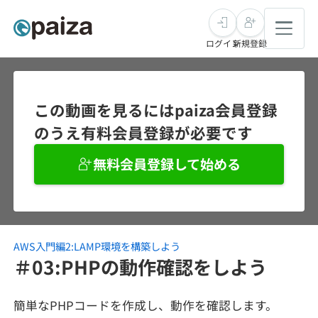
ログイン
新規登録
転職・キャリア
この動画を見るにはpaiza会員登録
のうえ有料会員登録が必要です
未経験転職
求人検索
無料会員登録して始める
新卒就活
求人検索
インタビュー
学習
求人検索
インタビュー
転職成功ガイド
本選考
AWS入門編2:LAMP環境を構築しよう
スキルチェック
講座一覧
転職成功ガイド
転職エージェント
＃03:PHPの動作確認をしよう
ゲーム・マンガ
インターン
プログラミング言語
問題集
簡単なPHPコードを作成し、動作を確認します。