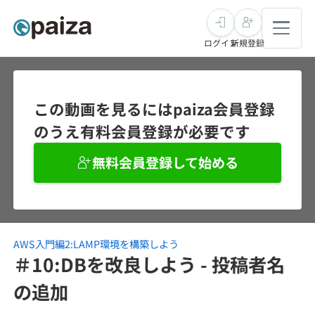
ログイン
新規登録
転職・キャリア
この動画を見るにはpaiza会員登録
のうえ有料会員登録が必要です
未経験転職
求人検索
無料会員登録して始める
新卒就活
求人検索
インタビュー
学習
求人検索
インタビュー
転職成功ガイド
本選考
AWS入門編2:LAMP環境を構築しよう
スキルチェック
講座一覧
転職成功ガイド
転職エージェント
＃10:DBを改良しよう - 投稿者名
ゲーム・マンガ
インターン
プログラミング言語
の追加
問題集