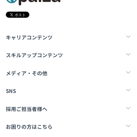
契約内容・クーポン
キャリアコンテンツ
転職・キャリア
未経験転職
新卒就
スキルアップコンテンツ
学習
スキルチェック
マンガ・ゲーム
メディア・その他
Tech Team Journal
paiza times
note
SNS
X
Facebook
採用ご担当者様へ
採用・教育をお考えの企業様へ
中途求人掲載はこ
お困りの方はこちら