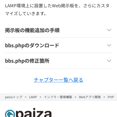
メディア
SQL
LAMP環境上に設置したWeb掲示板を、さらにカスタ
4択課題
新卒エージェント
マイズしていきます。
paizaとは？
Tech Team Journal
評価結果一覧
ナレッジ
イベント・セミナー
掲示板の機能追加の手順
paiza times
再チャレンジ結果一覧
リファレンス
インタビュー
bbs.phpのダウンロード
note
就活成功ガイド
プラン
bbs.phpの修正箇所
個人向けプラン
チャプター一覧へ戻る
法人向けプラン
paizaトップ
LAMP
インフラ・環境構築
Webアプリ開発
PHP
学校向けプラン