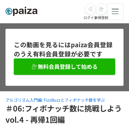
ログイン
新規登録
転職・キャリア
この動画を見るにはpaiza会員登録
のうえ有料会員登録が必要です
未経験転職
求人検索
無料会員登録して始める
新卒就活
求人検索
インタビュー
学習
求人検索
インタビュー
転職成功ガイド
本選考
アルゴリズム入門編: FizzBuzzとフィボナッチ数を学ぶ
スキルチェック
講座一覧
転職成功ガイド
転職エージェント
＃06:フィボナッチ数に挑戦しよう
ゲーム・マンガ
インターン
プログラミング言語
vol.4 - 再帰1回編
問題集