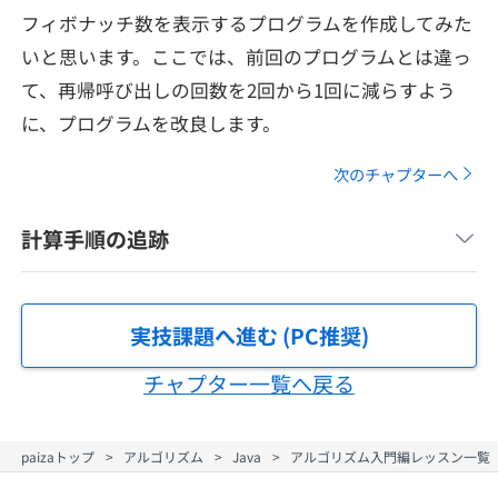
メディア
SQL
フィボナッチ数を表示するプログラムを作成してみた
4択課題
新卒エージェント
いと思います。ここでは、前回のプログラムとは違っ
paizaとは？
Tech Team Journal
評価結果一覧
て、再帰呼び出しの回数を2回から1回に減らすよう
ナレッジ
イベント・セミナー
に、プログラムを改良します。
paiza times
再チャレンジ結果一覧
リファレンス
次のチャプターへ
インタビュー
note
計算手順の追跡
就活成功ガイド
プラン
個人向けプラン
実技課題へ進む (PC推奨)
法人向けプラン
チャプター一覧へ戻る
学校向けプラン
paizaトップ
アルゴリズム
Java
アルゴリズム入門編レッスン一覧