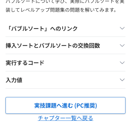
バブルソートについて学び、実際にバブルソートを実
メディア
SQL
4択課題
装してレベルアップ問題集の問題を解いてみます。
新卒エージェント
paizaとは？
Tech Team Journal
評価結果一覧
ナレッジ
「バブルソート」へのリンク
イベント・セミナー
paiza times
再チャレンジ結果一覧
リファレンス
挿入ソートとバブルソートの交換回数
インタビュー
note
実行するコード
就活成功ガイド
プラン
入力値
個人向けプラン
法人向けプラン
実技課題へ進む (PC推奨)
学校向けプラン
チャプター一覧へ戻る