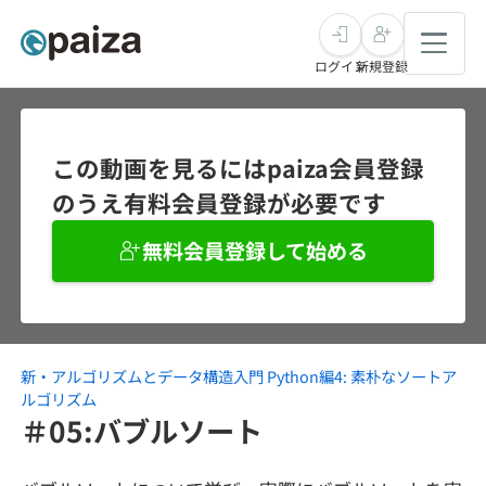
ログイン
新規登録
転職・キャリア
この動画を見るにはpaiza会員登録
のうえ有料会員登録が必要です
未経験転職
求人検索
無料会員登録して始める
新卒就活
求人検索
インタビュー
学習
求人検索
インタビュー
転職成功ガイド
本選考
新・アルゴリズムとデータ構造入門 Python編4: 素朴なソートア
スキルチェック
講座一覧
転職成功ガイド
転職エージェント
ルゴリズム
＃05:バブルソート
ゲーム・マンガ
インターン
プログラミング言語
問題集