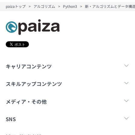
契約内容・クーポン
paizaトップ
アルゴリズム
Python3
新・アルゴリズムとデータ構造入
キャリアコンテンツ
転職・キャリア
未経験転職
新卒就
スキルアップコンテンツ
学習
スキルチェック
マンガ・ゲーム
メディア・その他
Tech Team Journal
paiza times
note
SNS