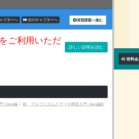
ャプターへ
次のチャプターへ
演習課題へ進む
をご利用いただ
詳しい説明を読む
有料会
Java編
>
新・アルゴリズムとデータ構造入門 Java編8: