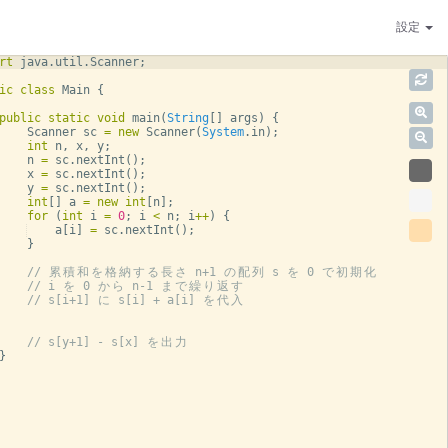
設定
rt
java
.
util
.
Scanner
;
ic
class
Main
{
public
static
void
main
(
String
[
]
args
)
{
Scanner
sc
=
new
Scanner
(
System
.
in
)
;
int
n
, 
x
, 
y
;
n
=
sc
.
nextInt
(
)
;
x
=
sc
.
nextInt
(
)
;
y
=
sc
.
nextInt
(
)
;
int
[
]
a
=
new
int
[
n
]
;
for
(
int
i
=
0
; 
i
<
n
; 
i
++
)
{
a
[
i
]
=
sc
.
nextInt
(
)
;
}
// 
累
積
和
を
格
納
す
る
長
さ
 n+1 
の
配
列
 s 
を
 0 
で
初
期
化
// i 
を
 0 
か
ら
 n-1 
ま
で
繰
り
返
す
// s[i+1] 
に
 s[i] + a[i] 
を
代
入
// s[y+1] - s[x] 
を
出
力
}