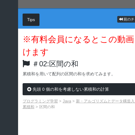
Tips
前のチ
※有料会員になるとこの動画
けます
＃02:区間の和
累積和を用いて配列の区間の和を求めてみます。
先頭 0 個の和を考慮しない累積和の計算
プログラミング学習
>
Java
>
新・アルゴリズムとデータ構造入門 
累積和
>
区間の和