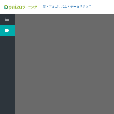
新・アルゴリズムとデータ構造入門 Java編8: 累積和