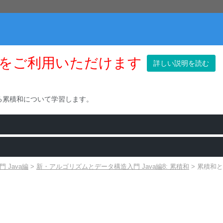
をご利用いただけます
詳しい説明を読む
る累積和について学習します。
Java編
>
新・アルゴリズムとデータ構造入門 Java編8: 累積和
>
累積和と