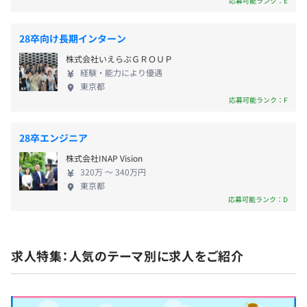
応募可能ランク：E
※年間休日125日
す。例えば、仕事を何のためにやるのかを考え、踏み
込んで行動すること。成長しているメンバーには、
28卒向け長期インターン
負けず嫌いで、努力を惜しまず、成果に貪欲な者が多
株式会社いえらぶＧＲＯＵＰ
いように思います。ITベンチャーには成果主義のイメ
・通勤手当（交通費支給：月額5万円上限）
経験・能力により優遇
ージがあるかもしれませんが、その過程での頑張り
東京都
・定額深夜手当（札幌配属のみ）
や取り組みもしっかり見ています。執行役員や営業責
応募可能ランク：F
・夜勤手当（シフト勤務者のみ：月5回以上の夜勤勤務
任者は、メンバーが提出する各日報を見て評価して
で、7万円の手当を支給いたします）
います。いろいろなことに挑戦したいと思う人には、
28卒エンジニア
多くのチャンスに巡り合える会社です。 ITの進化や
株式会社INAP Vision
環境の変化のスピードは非常に速く、企業もニーズ
320万 〜 340万円
に合わせて次々とサービスや業務内容を変えていか
東京都
賞与：年2回（2月、8月）
なければなりません。大切にしたいマインドは、そ
応募可能ランク：D
※会社業績・本人評価による
れを幸運と思えるかどうか。一からの挑戦で自分の
幅を広げて活躍してもらえればうれしいし、そうい
うメンバーと一緒に次の世界を切り拓いていきたい
求人特集：人気のテーマ別に求人をご紹介
です。
昇給：年2回（2月、8月）
※会社業績・本人評価による