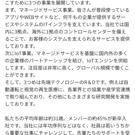
こすために3つの事業を展開しています。
まず、マネージドサービス事業。皆さんが普段使っている
アプリやWEBサイトなど、何千もの企業が提供するサー
ビスやシステムのITインフラを支えています。当社では国
内に3拠点、海外に1拠点のコントロールセンターを備え
ることで、お客様のシステムを支えられるサービスを提供
しております。
次にIoT事業。マネージドサービスを基盤に国内外の多く
の企業様のパートナーシップを結び、IoTエンジンを供給
してます。注目度は非常に高く、グローバル規模で働くこ
とができます。
そして、3つめは先端テクノロジーのR＆Dです。例えば自
動運転と視覚の再生医療に、各業界との協業や産学官連携
で取り組んでおり、その他にもさまざまな研究開発を実施
しております。
私たちの平均年齢は約31歳。メンバーの約45％が新卒入
社です。当社には年功序列などはなく、社員は若いうちか
ら重要な仕事にチャレンジして、先輩たちのサポートを受