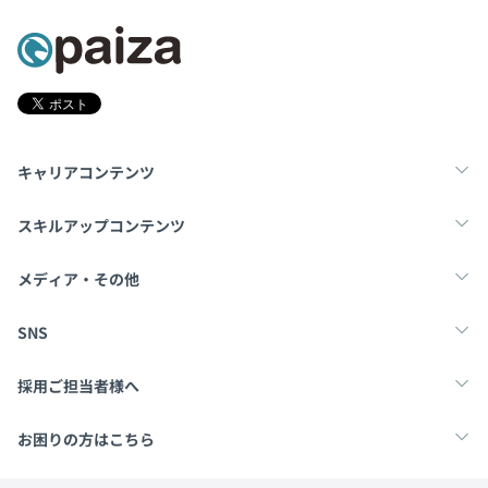
キャリアコンテンツ
転職・キャリア
未経験転職
新卒就活
スキルアップコンテンツ
学習
スキルチェック
マンガ・ゲーム
メディア・その他
Tech Team Journal
paiza times
note
SNS
X
Facebook
採用ご担当者様へ
採用・教育をお考えの企業様へ
中途求人掲載はこちら
お困りの方はこちら