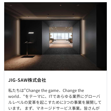
330,000円
1.固定給：234,620円
過去３年間の新卒採用者数・離職者数
2.固定残業代（月40時間）：73,360円
前年度 採用者数30人 離職者数0人
3.定額深夜手当（月60時間）：22,020円
2年度前 採用者数25人 離職者数1人
3年度前 採用者数24人 離職者数5人
＜昇給＞
過去３年間の新卒採用者数の男女別人数
あり（2月、8月）※会社業績・本人評価による
前年度 男性22人 女性8人
2年度前 男性17人 女性8人
＜賞与＞
3年度前 男性17人 女性7人
あり（2月、8月）※会社業績・本人評価による
平均勤続年数
5.5年
＜年収実績＞
25歳：年収700~800万円
JIG-SAW株式会社
20代後半：年収800万円～1,100万円
受動喫煙防止措置に関する事項
30代：2,000万円以上
私たちは“Change the game．Change the
従業員に対する受動喫煙対策：屋内禁煙
研修の有無及び内容
world．”をテーマに、ITであらゆる業界にグローバ
※内定者向けアルバイト等の内容に応じて最大初任給60
・入社前の事前課題
ルレベルの変革を起こすために3つの事業を展開して
万円でのオファーをする予定です
・入社後の新卒研修
います。 まず、マネージドサービス事業。皆さんが
※SOについても付与実績がございます