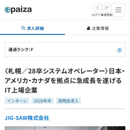
ログイン
新規登録
求人詳細
企業情報
転職・キャリア
未経験転職
求人検索
通過ランク：F
新卒就活
求人検索
インタビュー
〈札幌／28卒システムオペレーター〉日本・
学習
求人検索
インタビュー
転職成功ガイド
アメリカ・カナダを拠点に急成長を遂げる
本選考
スキルチェック
講座一覧
IT上場企業
転職成功ガイド
転職エージェント
ゲーム・マンガ
インターン
プログラミング言語
インターン
問題集
2028年卒
説明会求人
メディア
SQL
4択課題
JIG-SAW株式会社
新卒エージェント
paizaとは？
Tech Team Journal
評価結果一覧
ナレッジ