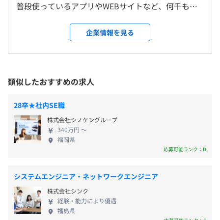
・配属後のOJT
普段使っているアプリやWEBサイトなど、何千もの
・各事業部での個別勉強会
企業が提供するサービスやシステムのITインフラを
自己啓発支援の有無及びその内容
支えています。当社では国内に3拠点、海外に1拠点
企業情報を見る
資格取得支援（取得した資格に応じて模擬試験費用や本受
のコントロールセンターを備えることで、お客様の
■日勤帯勤務の場合
験費用、及びインセンティブを支給）
システムを支えられるサービスを提供しております。
9:30~18:30
社内検定等の制度の有無及びその内容
次にIoT事業。マネージドサービスを基盤に国内外の
多くの企業様のパートナーシップを結び、IoTエンジ
なし
類似したおすすめの求人
※システムオペレーターの場合、
ンを供給してます。注目度は非常に高く、グローバル
シフト勤務（24時間3シフト体制）の可能性がございま
規模で働くことができます。 そして、3つめは先端テ
28卒★社内SE職
す。
クノロジーのR＆Dです。例えば自動運転と視覚の再
株式会社シノケングループ
生医療に、各業界との協業や産学官連携で取り組ん
前年度の月平均所定外労働時間の実績
340万円 〜
でおり、その他にもさまざまな研究開発を実施して
23.9時間
福岡県
休憩時間：休憩時間：60分
おります。 私たちの平均年齢は約31歳。メンバーの
前年度の有給休暇の平均取得日数
応募可能ランク：D
平均残業時間：平均残業時間：平均18.3時間／月
約45％が新卒入社です。当社には年功序列などはな
10.1日
く、社員は若いうちから重要な仕事にチャレンジし
前事業年度の育児休業取得者数／出産者数
システムエンジニア・ネットワークエンジニア
て、先輩たちのサポートを受けながら成長してきま
男性4人/6人
株式会社シンク
した。自分たちがそうしてもらったように、後輩を
・完全週休２日(土・日)、祝日、夏期休日、年末年始休
経験・能力により優遇
女性1人/1人
育てる文化が引き継がれています。 だからこそ、当
福島県
日、慶弔休暇（結婚休暇等）、有給休暇（初年度10日）
社では成長意欲を持ちつづけてほしいと考えていま