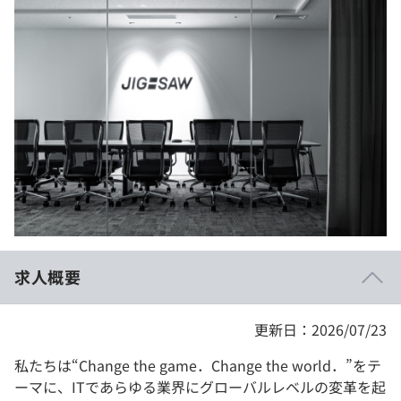
イベント・セミナー
paiza times
再チャレンジ結果一覧
リファレンス
インタビュー
note
就活成功ガイド
プラン
個人向けプラン
法人向けプラン
学校向けプラン
求人概要
契約内容・クーポン
更新日：2026/07/23
私たちは“Change the game．Change the world．”をテ
ーマに、ITであらゆる業界にグローバルレベルの変革を起