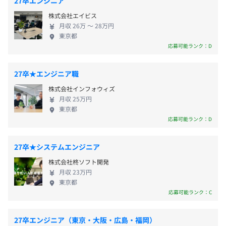
27卒エンジニア
固定残業代／月：19,330円／10時間
ーションの開発・保守業務 2 ECサイト構築支援 3
〈本社〉
③DWH 人数：5名
報告書を一年に一回作成のうえ、上長と面談を実施し、次
株式会社エイビス
データウェアハウスおよびデータマートシステムの
地下鉄日比谷線「小伝馬町」駅 3番出口 徒歩5分
年度のキャリアや資格取得などの相談をおこないます。
月収 26万 〜 28万円
保守および開発 ほとんどの案件を企業から直請けし
JR総武線「新日本橋」駅 出入口5 より徒歩8分
東京都
ています。 中には30年近くもやりとりをさせていた
地下鉄銀座線「三越前」駅 徒歩10分
応募可能ランク：D
だいている企業もあり、お客様よりも現場に詳しい
社員も多く、『縁の下の力持ち』としてお客様を支
（※
想定年収
は年収提示額を保証するものではありません）
前年度の月平均所定外労働時間の実績
27卒★エンジニア職
え続け、信頼を得ています。 上流工程～下流工程ま
6.3時間
株式会社インフォウィズ
でエンジニアとして携われるのも大きな魅力です！
前年度の有給休暇の平均取得日数
月収 25万円
◆ソフトウェア販売◆ 海外の優れたパッケージソフ
東京都
13.1日
9:00～18:00
トの輸入・ローカライズ・販売をはじめ、製品導入
応募可能ランク：D
前事業年度の育児休業取得者数／出産者数
休憩時間：60分
に関わるセミナーや講習会の開催、システムのコン
平均残業時間：6.3時間／月（全社員）※2025年度実績
男性0人/0人
サルテーションまで、トータルでサポートをおこな
27卒★システムエンジニア
女性0人/0人
っています。 当社が扱う教育支援ソフトやリモート
株式会社柊ソフト開発
役員及び管理的地位にある者に占める女性の割合
コントロールソフトは、多くの企業や教育機関、官
月収 23万円
公庁など、幅広い分野のお客さまに採用いただいて
役員25.0%
東京都
《年間休日：120日以上》
います。
管理職16.7%
応募可能ランク：C
・完全週休2日制（土・日）
・祝日
27卒エンジニア（東京・大阪・広島・福岡）
・年末年始