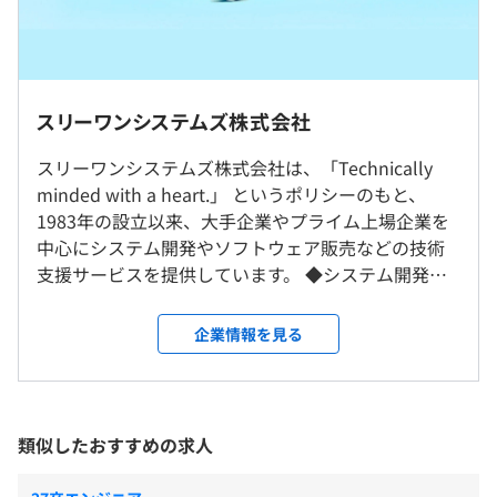
・新卒入社で20代のうちにリーダーとして活躍している
3年度前 男性6人 女性0人
先輩社員もいます！
平均勤続年数
②特別技術職
◎社内、もしくはお客さま先での勤務となります。
9.9年
▍大学 卒業見込み／大学 卒業の方
◎リモート勤務可（プロジェクト先により異なる）
月給：269,170円（固定残業代含む、一律手当含む）
スリーワンシステムズ株式会社
└ 社員全体のリモート率：62.5%
固定残業代／月：19,170円／10時間
◎転居を伴う転勤はありません。
スリーワンシステムズ株式会社は、「Technically
研修の有無及び内容
▍大学院 卒業見込み／大学 卒業の方
minded with a heart.」 というポリシーのもと、
社員は現在40名ほど。その内8割がエンジニアです。
就業場所の変更範囲
・新入社員研修
月給：282,090円（固定残業代含む、一律手当含む）
1983年の設立以来、大手企業やプライム上場企業を
代表をはじめ経営陣も全員エンジニアです。
＜雇入時＞
・ビジネスマナー研修
固定残業代／月：20,090円／10時間
中心にシステム開発やソフトウェア販売などの技術
東京・神奈川
・コンピュータ言語研修
支援サービスを提供しています。 ◆システム開発◆
【年齢構成比】
＜変更範囲＞
・OJT ほか
受託開発、プロジェクト常駐型 どちらもおこなっ
20代：39%
会社の定める範囲
自己啓発支援の有無及びその内容
③管理者候補職
ています。 ▍開発事例 ・EC、CMSサイト構築、保守
30代：24％
企業情報を見る
情報系指定資格取得の際は受験料、および書籍購入費を補
▍大学 卒業見込み／大学 卒業の方
・アプリケーション開発、保守 ・大規模データウェ
40代：31%
助
受動喫煙防止措置に関する事項
月給：258,400円（固定残業代含む、一律手当含む）
アハウス事業への参画 などお客さまのニーズにあわ
50代以上：6％
メンター制度の有無
従業員に対する受動喫煙対策：屋内全面禁煙
固定残業代／月：18,400円／10時間
せて幅広い実績があります。 ▍システム開発の3つの
プロジェクト 特に以下3つのプロジェクトは数十年に
あり
【各部署の人数構成】
類似したおすすめの求人
▍大学院 卒業見込み／大学 卒業の方
渡る実績があり、当社の得意とする開発分野です！
キャリアコンサルティング制度の有無及びその内容
①パッケージソフトウェア開発 人数：9名
月給：271,330円（固定残業代含む、一律手当含む）
1 システム運用の現場をささえる運用管理アプリケ
②ECサイト構築 人数：14名
一年間の業務報告や自身のキャリアプランなどをまとめた