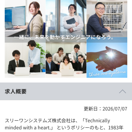
イベント・セミナー
paiza times
再チャレンジ結果一覧
リファレンス
インタビュー
note
就活成功ガイド
プラン
個人向けプラン
法人向けプラン
学校向けプラン
求人概要
契約内容・クーポン
更新日：2026/07/07
スリーワンシステムズ株式会社は、「Technically
minded with a heart.」 というポリシーのもと、1983年