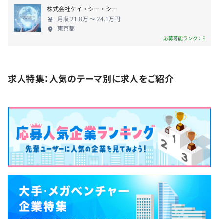
株式会社ケイ・シー・シー
・年次有給休暇
月収 21.8万 〜 24.1万円
・慶弔休暇
東京都
・出産育児休暇（男女とも取得率100％／直近3年度）
応募可能ランク：E
・介護休暇
など
求人特集：人気のテーマ別に求人をご紹介
一律手当の金額は、給与と同じ単位（月給制であれば月単
位、年俸制であれば年単位等）で支給される金額です。
◼︎全員へ支給
・一律住宅手当（6,000円※固定給に含む）
・通勤手当（上限30,000円／月）
・時間外手当
・休日手当
※固定時間外手当（10時間分）を超える残業や休日労
働、深夜労働についての割増賃金は追加で全額支給