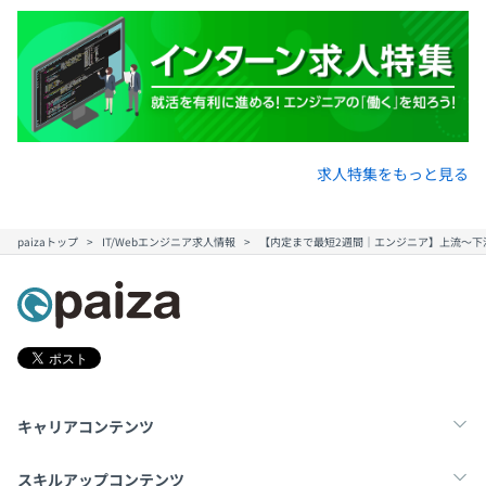
社会保険完備（健康保険〈関東ITソフトウェア健保〉・厚
生年金保険、雇用保険・労災保険）
求人特集をもっと見る
無期雇用
paizaトップ
IT/Webエンジニア求人情報
【内定まで最短2週間｜エンジニア】上流～下
3カ月間（期間中、労働条件の変更はありません）
キャリアコンテンツ
転職・キャリア
未経験転職
新卒就活
スキルアップコンテンツ