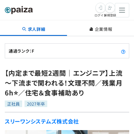
ログイン
新規登録
求人詳細
企業情報
転職・キャリア
未経験転職
求人検索
通過ランク：F
新卒就活
求人検索
インタビュー
【内定まで最短2週間｜エンジニア】上流
学習
求人検索
インタビュー
転職成功ガイド
～下流まで関われる！文理不問／残業月
本選考
スキルチェック
講座一覧
6h⭐／住宅＆食事補助あり
転職成功ガイド
転職エージェント
ゲーム・マンガ
インターン
プログラミング言語
正社員
問題集
2027年卒
メディア
SQL
4択課題
スリーワンシステムズ株式会社
新卒エージェント
paizaとは？
Tech Team Journal
評価結果一覧
ナレッジ