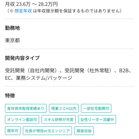
月収 23.6万 〜 28.2万円
（※
想定年収
は年収提示額を保証するものではありません）
勤務地
東京都
開発内容タイプ
受託開発（自社内開発）、受託開発（社外常駐）、B2B、
EC、業務システム/パッケージ
特徴
産休育休取得実績あり
残業３０H以内
一部在宅勤務可
オンライン面談可
スキル研修が充実
女性リーダー活躍中
既卒可
社長が現役or元エンジニア
服装自由