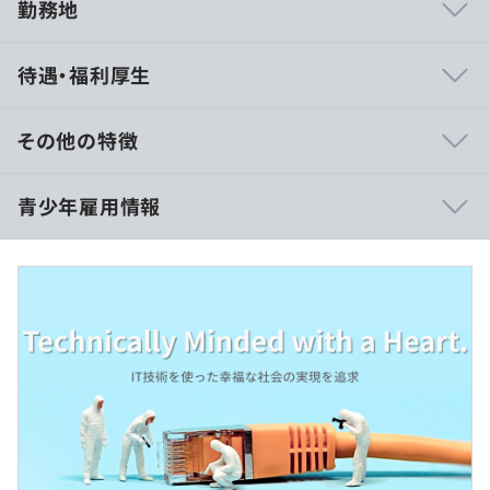
勤務地
・大手企業からの直請け案件が中心です。長期で取引をし
待遇・福利厚生
ているため安定した基盤で腰を据えて働いていただけま
す。
・直請け案件比率は約7割。上流工程～下流工程までエン
その他の特徴
ジニアとして経験を積むことができます。
◆全職種共通
青少年雇用情報
固定残業代は残業がない場合も支給し、超過する場合は別
途支給します。
①一般技術職
▍大学 卒業見込み／大学 卒業の方
過去３年間の新卒採用者数・離職者数
月給：236,870円（固定残業代含む、一律手当含む）
前年度 採用者数4人 離職者数0人
固定残業代／月：16,870円／10時間
・年に1回、振り返りと上長面談で次年度のキャリアを相
2年度前 採用者数0人 離職者数0人
談しています。
3年度前 採用者数6人 離職者数1人
▍大学院 卒業見込み／大学 卒業の方
・キャリアアップに勤続年数は関係ありません。入社後の
過去３年間の新卒採用者数の男女別人数
月給：249,790円（固定残業代含む、一律手当含む）
頑張り次第で、若手社員にもキャリアアップの機会はござ
前年度 男性3人 女性1人
固定残業代／月：17,790円／10時間
います。
2年度前 男性0人 女性0人