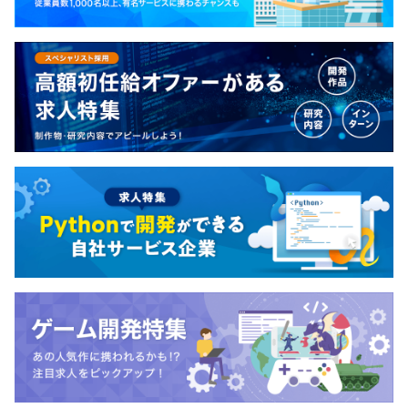
◼︎該当者のみ支給
・一人暮らし手当：入社時より家賃を自己負担し、一人暮
らしをしている方には入社後3年間18,000円／月を支給
・扶養手当
・リモート手当
・担当者手当
・責任者手当
賞与：年1回（3月）
※平均2か月分支給／業績・実績により変動あり
昇給：年1回（4月）
※能力・実績に応じて決定